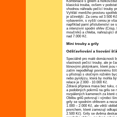
Kombinace s grilem a horkovzduš
klasická trouba, ovšem v podstatn
vhodnou náhradu pečící trouby pro
Vyhřátí menšího prostoru spotřeb
je účinnější. Za cenu od 3.500 Kč
vybavením, s vyšší cenou je vša
například parní příslušenství se
a intenzivní spodní ohřev (Crisp,
moučníků a chleba, nahrazující d
nad 7.000 Kč.
Mini trouby a grily
Odšťavňování a lisování šť
Speciálně pro malé domácnosti byl
vlastnosti pečící trouby, ale je
litinovými plotýnkami, které jsou
zatím nepodléhají povinnému štít
u přístrojů s otočným rožněm byc
nebo pyrolýzu, která by mohla 
relace je 2.000 - 10.000 Kč.
Zdravá příprava masa bez tuku, o
a podobných pokrmů na grilu se 
rozpálených kamenech za které dý
Oblibu grilů potvrzují i výrobci 
grily se spodním ohřevem a neza
1.000 – 2.000 Kč, ale větší oblib
povrchem, které zamezují odkapá
2.500 Kč). Grily se dvěma deska