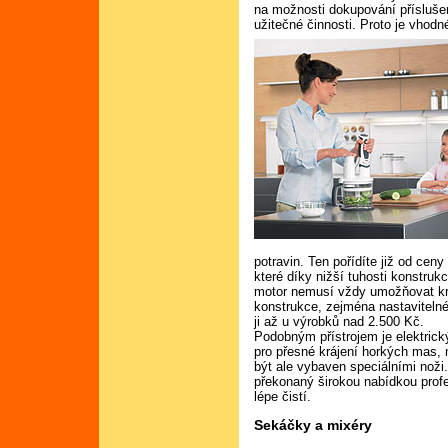
na možnosti dokupování příslušens
užitečné činnosti. Proto je vhod
potravin. Ten pořídíte již od cen
které díky nižší tuhosti konstruk
motor nemusí vždy umožňovat krá
konstrukce, zejména nastavitelné
ji až u výrobků nad 2.500 Kč.
Podobným přístrojem je elektri
pro přesné krájení horkých mas,
být ale vybaven speciálními noži
překonaný širokou nabídkou profe
lépe čistí.
Sekáčky a mixéry