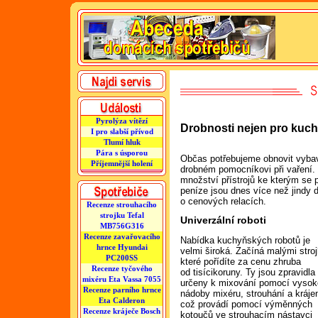
Pyrolýza vítězí
Drobnosti nejen pro kuc
I pro slabší přívod
Tlumí hluk
Pára s úsporou
Občas potřebujeme obnovit vyba
Příjemnější holení
drobném pomocníkovi při vaření
množství přístrojů ke kterým se 
peníze jsou dnes více než jindy d
o cenových relacích.
Recenze strouhacího
strojku Tefal
Univerzální roboti
MB756G316
Recenze zavařovacího
Nabídka kuchyňských robotů je
hrnce Hyundai
velmi široká. Začíná malými stroj
PC200SS
které pořídíte za cenu zhruba
Recenze tyčového
od tisícikoruny. Ty jsou zpravidla
mixéru Eta Vassa 7055
určeny k mixování pomocí vysok
Recenze parního hrnce
nádoby mixéru, strouhání a krájen
Eta Calderon
což provádí pomocí výměnných
Recenze kráječe Bosch
kotoučů ve strouhacím nástavci