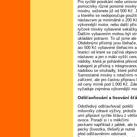
Pro rychlé posekání nebo umixov
pomocníky různé ponorné mixéry 
mixéru, seženete již od 500 Kč. 
u kterého se nedoporučuje použit
nástavcem je minimálně o 200 Kč
výkonnější motor, nebo další pří
tyčové mixéry vybavené sekáčky n
Dalším vybavením mohou být stru
ukládání potravin. To už jsme al
Obdobnými přístroji jsou šlehače
asi 500 Kč vybavené šlehacími a
hranicí od které se začíná objev
nástavec a jen o málo vyšší cenu
nádoby, která je poháněná převo
kategorii je přístroj s integrova
nádobou se struhadly, které poří
Samostatné mixéry s rotačními n
zařízení, ale pro častou přípravu
od ceny mírně pod 1.000 Kč. Zde 
vyžaduje zejména výkonnější mot
Odšťavňování a lisování šť
Odstředivý odšťavňovač potěší
milovníky zdravé výživy, protože
umí připravit rychle šťávu z větši
ovoce. Poradí si i s měkčími
peckami například z jablek, ale t
pecky (švestka, třešeň) je nutné
před odšťavněním odstranit.