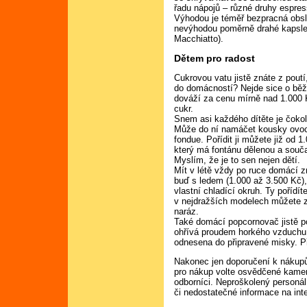
řadu nápojů – různé druhy espres
Výhodou je téměř bezpracná obslu
nevýhodou poměrně drahé kapsle s
Macchiatto).
Dětem pro radost
Cukrovou vatu jistě znáte z poutí,
do domácností? Nejde sice o běžn
dováží za cenu mírně nad 1.000 
cukr.
Snem asi každého dítěte je čokol
Může do ní namáčet kousky ovoce
fondue. Pořídit ji můžete již od 1
který má fontánu dělenou a souča
Myslím, že je to sen nejen dětí.
Mít v létě vždy po ruce domácí z
buď s ledem (1.000 až 3.500 Kč
vlastní chladící okruh. Ty pořídí
v nejdražších modelech můžete z
naráz.
Také domácí popcornovač jistě po
ohřívá proudem horkého vzduchu 
odnesena do připravené misky. Př
Nakonec jen doporučení k nákup
pro nákup volte osvědčené kame
odborníci. Neproškolený person
či nedostatečné informace na int