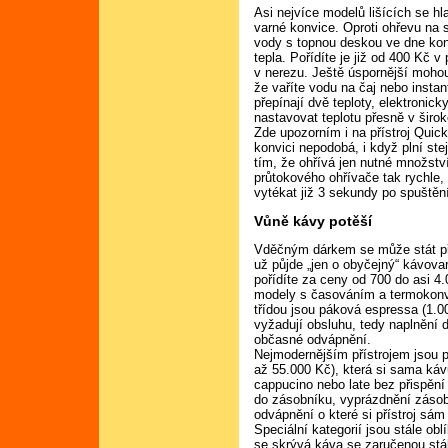
Asi nejvíce modelů lišících se hl
varné konvice. Oproti ohřevu na 
vody s topnou deskou ve dne konv
tepla. Pořídíte je již od 400 Kč 
v nerezu. Ještě úspornější mohou
že vaříte vodu na čaj nebo insta
přepínají dvě teploty, elektroni
nastavovat teplotu přesně v širo
Zde upozorním i na přístroj Quick
konvici nepodobá, i když plní stej
tím, že ohřívá jen nutné množst
průtokového ohřívače tak rychle
vytékat již 3 sekundy po spuštěn
Vůně kávy potěší
Vděčným dárkem se může stát pří
už půjde „jen o obyčejný“ kávova
pořídíte za ceny od 700 do asi 4
modely s časováním a termokonvi
třídou jsou páková espressa (1.0
vyžadují obsluhu, tedy naplnění 
občasné odvápnění.
Nejmodernějším přístrojem jsou 
až 55.000 Kč), která si sama káv
cappucino nebo late bez přispění
do zásobníku, vyprázdnění zásob
odvápnění o které si přístroj sám
Speciální kategorií jsou stále ob
se skrývá káva se zaručenou stá