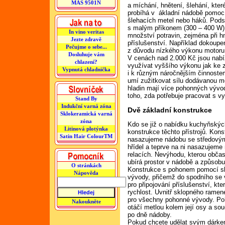
MAS 9501N
a míchání, hnětení, šlehání, kter
probíhá v ákladní nádobě pomoc
šlehacích metel nebo háků. Pod
s malým příkonem (300 – 400 W)
In vino veritas
množství potravin, zejména při 
Jezte zdravě
příslušenství. Například dokou
Pečujme o sebe...
z důvodu nízkého výkonu motoru
Dosluhuje vám
V cenách nad 2.000 Kč jsou nabí
chlazení?
využívat vyššího výkonu jak ke z
Vypnutá chladnička
i k různým náročnějším činnostem
umí zužitkovat sílu dodávanou m
hladin mají více pohonných vývod
toho, zda potřebuje pracovat s v
Stand By
Indukční varná zóna
Dvě základní konstrukce
Sklokeramická varná
zóna
Kdo se již o nabídku kuchyňských
Litinová plotýnka
konstrukce těchto přístrojů. Ko
Satin Hair ColourTM
nasazujeme nádobu se středovým
hřídel a teprve na ni nasazujeme
relacích. Nevýhodu, kterou občas
ubírá prostor v nádobě a způsobuje
O stránkách
Konstrukce s pohonem pomocí sk
Nápověda
vývody, přičemž do spodního se v
pro připojování příslušenství, kte
rychlost. Uvnitř sklopného ramen
pro všechny pohonné vývody. Po
Nakoukněte
otáčí metlou kolem její osy a sou
po dně nádoby.
Pokud chcete udělat svým dárkem