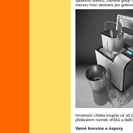
spodního ohřevu, zavřené grilují 
mezeru mezi deskami pro gratinov
hmotností chleba koupíte už od 
přidáváním rozinek oříšků a další
Varné konvice a úspory