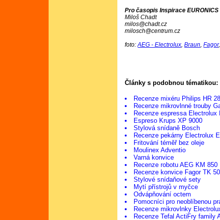
Pro časopis Inspirace EURONICS č
Miloš Chadt
milos@chadt.cz
milosch@centrum.cz
foto:
AEG - Electrolux
,
Braun
,
Fagor
Články s podobnou tématikou:
Recenze mixéru Philips HR 2
Recenze mikrovlnné trouby 
Recenze espressa Electrolu
Espreso Krups XP 9000
Stylová snídaně Bosch
Recenze pekárny Electrolux
Fritování téměř bez oleje
Moulinex Adventio
Varná konvice
Recenze robotu AEG KM 850
Recenze konvice Fagor TK 5
Stylové snídaňové sety
Mytí přístrojů v myčce
Odvápňování octem
Pomocníci pro neoblíbenou pr
Recenze mikrovlnky Electro
Recenze Tefal ActiFry family