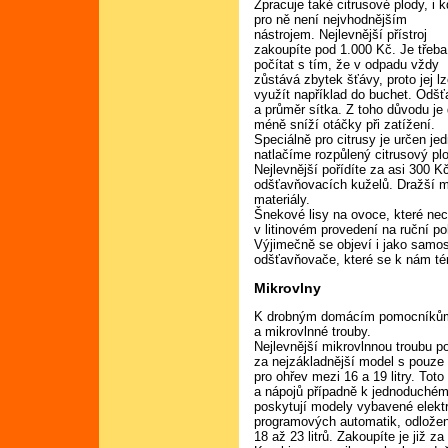
Zpracuje také citrusové plody, i 
pro ně není nejvhodnějším
nástrojem. Nejlevnější přístroj
zakoupíte pod 1.000 Kč. Je třeba
počítat s tím, že v odpadu vždy
zůstává zbytek šťávy, proto jej l
využít například do buchet. Odšť
a průměr sítka. Z toho důvodu je 
méně sníží otáčky při zatížení.
Speciálně pro citrusy je určen je
natlačíme rozpůlený citrusový p
Nejlevnější pořídíte za asi 300 K
odšťavňovacích kuželů. Dražší m
materiály.
Šnekové lisy na ovoce, které ne
v litinovém provedení na ruční p
Výjimečně se objeví i jako samost
odšťavňovače, které se k nám t
Mikrovlny
K drobným domácím pomocníkům m
a mikrovlnné trouby.
Nejlevnější mikrovlnnou troubu p
za nejzákladnější model s pouz
pro ohřev mezi 16 a 19 litry. Tot
a nápojů případně k jednoduchém
poskytují modely vybavené elektr
programových automatik, odložení
18 až 23 litrů. Zakoupíte je již z