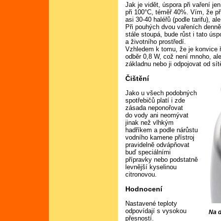
Jak je vidět, úspora při vaření je
při 100°C, téměř 40%. Vím, že při
asi 30-40 haléřů (podle tarifu), al
Při pouhých dvou vařeních denně 
stále stoupá, bude růst i tato ús
a životního prostředí.
Vzhledem k tomu, že je konvice ř
odběr 0,8 W, což není mnoho, al
základnu nebo ji odpojovat od sít
Čištění
Jako u všech podobných
spotřebičů platí i zde
zásada neponořovat
do vody ani neomývat
jinak než vlhkým
hadříkem a podle nárůstu
vodního kamene přístroj
pravidelně odvápňovat
buď speciálními
přípravky nebo podstatně
levnější kyselinou
citronovou.
Hodnocení
Nastavené teploty
odpovídají s vysokou
Na d
přesností.