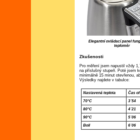
Elegantní ovládací panel fung
teploměr
Zkušenosti
Pro měření jsem napustil vždy 1,7
na příslušný stupeň. Poté jsem k
minimálně 15 minut otevřenou, ab
Výsledky najdete v tabulce:
Nastavená teplota
Čas o
70°C
3´54
80°C
4´21
90°C
5´06
Boil
6´06