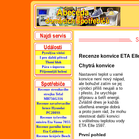
Pyrolýza vítězí
Recenze konvice ETA Ell
I pro slabší přívod
Tlumí hluk
Chytrá konvice
Pára s úsporou
Příjemnější holení
Nastavení teplot u varné
konvice není nový nápad,
ale bohužel zatím se jej
výrobci příliš neujali a to
Recenze strouhacího
i přesto, že urychluje
strojku Tefal
přípravu a šetří energii.
MB756G316
Zvláště dnes je každá
Recenze zavařovacího
ušetřená energie dobrá
hrnce Hyundai
a proto jsem rád, že mohu
PC200SS
otestovat další konvici
Recenze tyčového
s volitelnou teplotou vody
mixéru Eta Vassa 7055
ETA Elle 1597.
Recenze parního hrnce
Eta Calderon
První pohled
Recenze kráječe Bosch