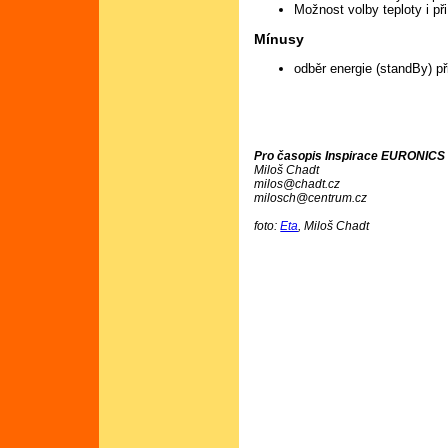
Možnost volby teploty i př
Mínusy
odběr energie (standBy) př
Pro časopis Inspirace EURONICS č
Miloš Chadt
milos@chadt.cz
milosch@centrum.cz
foto:
Eta
, Miloš Chadt