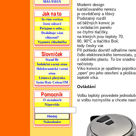
MAS 9501N
Moderní design
kartáčovaného nerezu
je osvědčený a líbivý.
Podstatný rozdíl
In vino veritas
od běžných konvic je
Jezte zdravě
v ovládacím panelu
Pečujme o sebe...
se čtyřmi tlačítky,
Dosluhuje vám
na kterých jsou teploty 70,
chlazení?
80, 90°C a tlačítko Boil,
Vypnutá chladnička
tedy česky var.
Při pohledu dovnitř odhalíme ner
čidlo elektronického termostatu, 
z odolného plastu. To lze snadno 
Stand By
nečistoty.
Indukční varná zóna
Víko konvice je opatřeno pojistk
Sklokeramická varná
„open“ pro jeho otevření a ploško
zóna
teplotě víka.
Litinová plotýnka
Satin Hair ColourTM
Ovládání
Volbu teploty provedete jednoduš
si volbu rozmyslíte a chcete nast
O stránkách
Nápověda
Nakoukněte