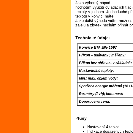
Jako výborný nápad
hodnotím využití ovládacích tlač
teploty v jednom. Jednoduché pře
teplotu v konvici máte.
Jako další výhodu vidím možnost
zaleju a zbytek nechám přihrát pr
Technické údaje:
Konvice ETA Elle 1597
Příkon – udávaný ; měřený:
Příkon bez ohřevu - v základně:
Nastavitelné teploty:
Min.; max. objem vody:
Spotřeba energie měřená (16+1
Rozměry (švh); hmotnost:
Doporučená cena:
Plusy
Nastavení 4 teplot
Indikace dosažených teplo