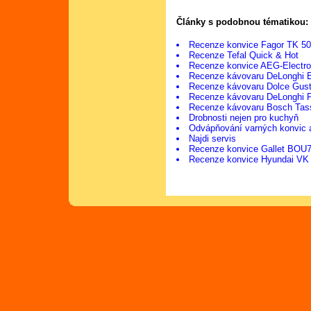
Články s podobnou tématikou:
Recenze konvice Fagor TK 5
Recenze Tefal Quick & Hot
Recenze konvice AEG-Electr
Recenze kávovaru DeLonghi 
Recenze kávovaru Dolce Gus
Recenze kávovaru DeLonghi 
Recenze kávovaru Bosch Tas
Drobnosti nejen pro kuchyň
Odvápňování varných konvic 
Najdi servis
Recenze konvice Gallet BOU
Recenze konvice Hyundai VK