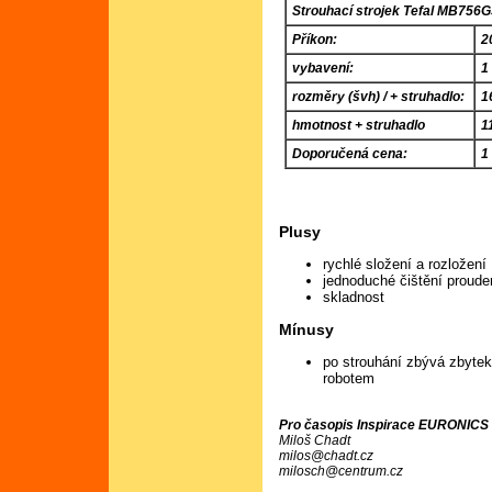
Strouhací strojek Tefal MB756
Příkon:
2
vybavení:
1
rozměry (švh) / + struhadlo:
1
hmotnost + struhadlo
1
Doporučená cena:
1
Plusy
rychlé složení a rozložení
jednoduché čištění proud
skladnost
Mínusy
po strouhání zbývá zbytek 
robotem
Pro časopis Inspirace EURONICS č
Miloš Chadt
milos@chadt.cz
milosch@centrum.cz