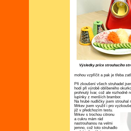
Výsledky príce strouhacího st
mohou vzpříčit a pak je třeba zatla
Při zkoušení všech struhadel jse
hodí při výrobě oblíbeného okurk
prohnutý tvar, což ale rozhodně n
lupínky z menších brambor.
Na hrubé nudličky jsem strouhal 
Mrkev jsem využil i pro vyzkouše
již v předchozím testu.
Mrkev s trochou citronu
a cukru mám rád
nastrouhanou na velmi
jemno, což toto struhadlo