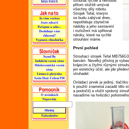
strouhat rychle a nemuset
MAS 9501N
přitom složitě umývat
všechny díly robotu.
Strojek Tefal, kterým
se budu zabývat dnes,
In vino veritas
nepotřebuje zbytečné
Jezte zdravě
nádoby a jeho sestavení
Pečujme o sebe...
i rozložení má splňovat
Dosluhuje vám
nároky, které na rychlé
chlazení?
strouhání máme.
Vypnutá chladnička
První pohled
Strouhací strojek Tefal MB756G3
Stand By
barvám. Nevelký přístroj je vyba
Indukční varná zóna
krájecím a čtyřmi různými strou
Sklokeramická varná
jen estetický účel, ale jde přede
zóna
struhadel.
Litinová plotýnka
Satin Hair ColourTM
Ovládací prvek je jediný, tlačít
k použití znamená zasadit tělo st
a pootočit) a vložit správný strou
nasadíme na hvězdici pohonného
O stránkách
Nápověda
Nakoukněte