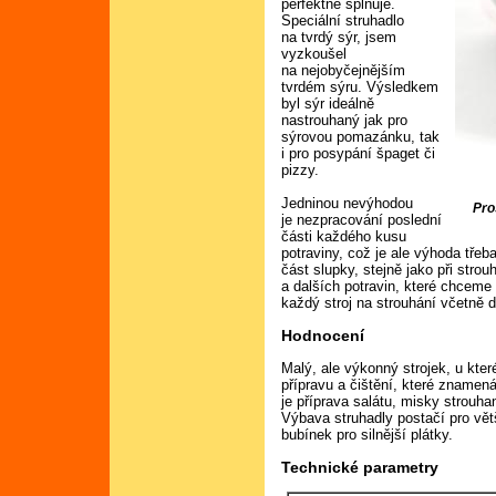
perfektně splňuje.
Speciální struhadlo
na tvrdý sýr, jsem
vyzkoušel
na nejobyčejnějším
tvrdém sýru. Výsledkem
byl sýr ideálně
nastrouhaný jak pro
sýrovou pomazánku, tak
i pro posypání špaget či
pizzy.
Jedninou nevýhodou
Pro
je nezpracování poslední
části každého kusu
potraviny, což je ale výhoda třeb
část slupky, stejně jako při stro
a dalších potravin, které chcem
každý stroj na strouhání včetně 
Hodnocení
Malý, ale výkonný strojek, u kte
přípravu a čištění, které znamená,
je příprava salátu, misky strouh
Výbava struhadly postačí pro větši
bubínek pro silnější plátky.
Technické parametry