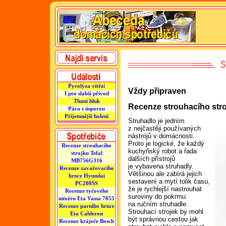
Pyrolýza vítězí
Vždy připraven
I pro slabší přívod
Tlumí hluk
Recenze strouhacího str
Pára s úsporou
Příjemnější holení
Struhadlo je jedním
z nejčastěji používaných
nástrojů v domácnosti.
Proto je logické, že každý
Recenze strouhacího
kuchyňský robot a řada
strojku Tefal
dalších přístrojů
MB756G316
je vybavena struhadly.
Recenze zavařovacího
Většinou ale zabírá jejich
hrnce Hyundai
sestavení a mytí tolik času,
PC200SS
že je rychlejší nastrouhat
Recenze tyčového
suroviny do pokrmu
mixéru Eta Vassa 7055
na ručním struhadle.
Recenze parního hrnce
Strouhací strojek by mohl
Eta Calderon
být správnou cestou jak
Recenze kráječe Bosch