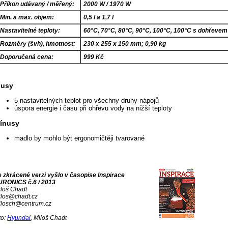
Příkon udávaný / měřený:
2000 W / 1970 W
Min. a max. objem:
0,5 l a 1,7 l
Nastavitelné teploty:
60°C, 70°C, 80°C, 90°C, 100°C, 100°C s dohřevem
Rozměry (švh), hmotnost:
230 x 255 x 150 mm; 0,90 kg
Doporučená cena:
999 Kč
lusy
5 nastavitelných teplot pro všechny druhy nápojů
úspora energie i času při ohřevu vody na nižší teploty
ínusy
madlo by mohlo být ergonomičtěji tvarované
e zkrácené verzi vyšlo v časopise Inspirace
URONICS č.6 / 2013
iloš Chadt
ilos@chadt.cz
ilosch@centrum.cz
to:
Hyundai
, Miloš Chadt