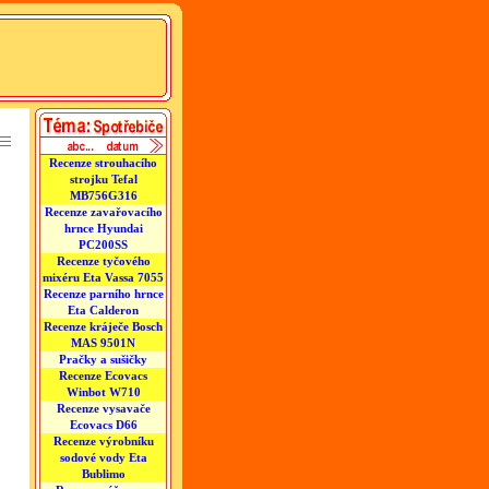
Recenze strouhacího
strojku Tefal
MB756G316
Recenze zavařovacího
hrnce Hyundai
PC200SS
Recenze tyčového
mixéru Eta Vassa 7055
Recenze parního hrnce
Eta Calderon
Recenze kráječe Bosch
MAS 9501N
Pračky a sušičky
Recenze Ecovacs
Winbot W710
Recenze vysavače
Ecovacs D66
Recenze výrobníku
sodové vody Eta
Bublimo