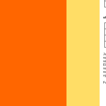
o
J
n
ná
E
n
r
v
F