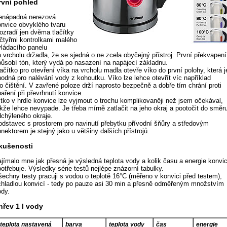
rvní pohled
enápadná nerezová
onvice obvyklého tvaru
rozradí jen dvěma tlačítky
 čtyřmi kontrolkami malého
vládacího panelu
 vrcholu držadla, že se sjedná o ne zcela obyčejný přístroj. První překvapení
působí tón, který vydá po nasazení na napájecí základnu.
ačítko pro otevření víka na vrcholu madla otevře víko do první polohy, která j
hodná pro nalévání vody z kohoutku. Víko lze lehce otevřít víc například
o čištění. V zavřené poloze drží naprosto bezpečně a dobře tím chrání proti
aření při převrhnutí konvice.
ítko v hrdle konvice lze vyjmout o trochu komplikovaněji než jsem očekával,
akže lehce nevypade. Je třeba mírně zatlačit na jeho okraj a pootočit do směr
dchýleného okraje.
odstavec s prostorem pro navinutí přebytku přívodní šňůry a středovým
nektorem je stejný jako u většiny dalších přístrojů.
kušenosti
ajímalo mne jak přesná je výsledná teplota vody a kolik času a energie konvi
otřebuje. Výsledky série testů nejlépe znázorní tabulky.
šechny testy pracuji s vodou o teplotě 16°C (měřeno v konvici před testem),
chladlou konvicí - tedy po pauze asi 30 min a přesně odměřeným množstvím
ody.
hřev 1 l vody
teplota nastavená
barva
teplota vody
čas
energie