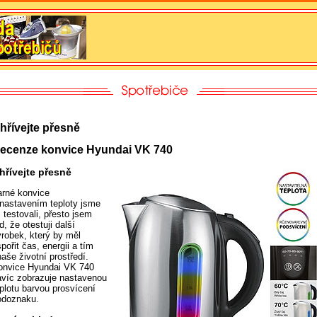
hřívejte přesně
ecenze konvice Hyundai VK 740
hřívejte přesně
arné konvice
 nastavením teploty jsme
ž testovali, přesto jsem
d, že otestuji další
ýrobek, který by měl
pořit čas, energii a tím
naše životní prostředí.
onvice Hyundai VK 740
avíc zobrazuje nastavenou
eplotu barvou prosvícení
odoznaku.