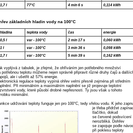
1,7 l
77°C
4 min 6 s
0,114 kWh
hřev základních hladin vody na 100°C
hladina
teplota vody
čas
energie
0,5 l
var - 100°C
2 min 17 s
0,060 kWh
1 l
var - 100°C
3 min 36 s
0,098 kWh
1,7 l
var - 100°C
5 min 39 s
0,162 kWh
ak vyplývá z tabulek, je zřejmé, že ohříváním jen potřebného množství
a potřebnou teplotu můžeme nejen správně připravit různé druhy čajů a dalšíc
pojů, ale i ušetřit až 57% energie.
lektronická regulace teploty vypíná ohřev velmi přesně zejména při středním
aplnění. Při minimálním a maximálním naplnění se již projevuje teplotní
ozvrstvení vody, které působí drobné nepřesnosti. Ty jsou však u tohoto
ýrobku minimální.
unkce udržování teploty funguje jen pro 100°C, tedy vřelou vodu.
K jeho zapnu
je třeba přidržet zapína
tlačítko, dokud
se červené podsvícení
nerozbliká. Dohřev
se zapojuje podle návo
při poklesu teploty