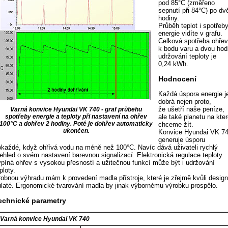
pod 85°C (změřeno
sepnutí při 84°C) po dv
hodiny.
Průběh teplot i spotřeb
energie vidíte v grafu.
Celková spotřeba ohře
k bodu varu a dvou hod
udržování teploty je
0,24 kWh.
Hodnocení
Každá úspora energie j
dobrá nejen proto,
že ušetří naše peníze,
Varná konvice Hyundai VK 740 - graf průbehu
spotřeby energie a teploty při nastavení na ohřev
ale také planetu na kte
100°C a dohřev 2 hodiny. Poté je dohřev automaticky
chceme žít.
ukončen.
Konvice Hyundai VK 7
generuje úsporu
okaždé, když ohřívá vodu na méně než 100°C. Navíc dává uživateli rychlý
řehled o svém nastavení barevnou signalizací. Elektronická regulace teploty
ypíná ohřev s vysokou přesností a užitečnou funkcí může být i udržování
ploty.
robnou výhradu mám k provedení madla přístroje, které je zřejmě kvůli desig
ulaté. Ergonomické tvarování madla by jinak výbornému výrobku prospělo.
echnické parametry
Varná konvice Hyundai VK 740