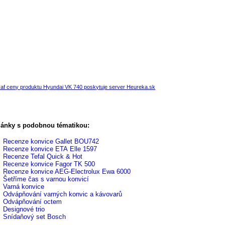
af ceny produktu Hyundai VK 740 poskytuje server Heureka.sk
lánky s podobnou tématikou:
Recenze konvice Gallet BOU742
Recenze konvice ETA Elle 1597
Recenze Tefal Quick & Hot
Recenze konvice Fagor TK 500
Recenze konvice AEG-Electrolux Ewa 6000
Šetříme čas s varnou konvicí
Varná konvice
Odvápňování varných konvic a kávovarů
Odvápňování octem
Designové trio
Snídaňový set Bosch