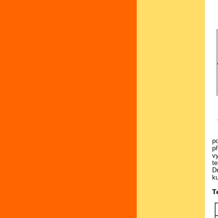
p
p
v
te
D
k
T