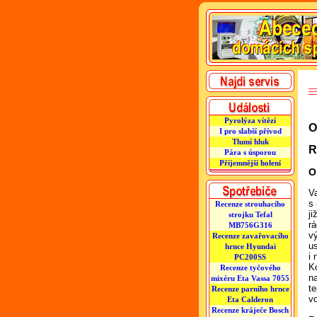
Pyrolýza vítězí
O
I pro slabší přívod
Tlumí hluk
R
Pára s úsporou
Příjemnější holení
O
V
s
Recenze strouhacího
ji
strojku Tefal
rá
MB756G316
v
Recenze zavařovacího
us
hrnce Hyundai
i 
PC200SS
K
Recenze tyčového
n
mixéru Eta Vassa 7055
t
Recenze parního hrnce
v
Eta Calderon
Recenze kráječe Bosch