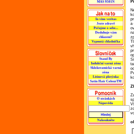
P
MAS 9501N
N
k
p
In vino veritas
a
Jezte zdravě
o
Pečujme o sebe...
na
Dosluhuje vám
z
chlazení?
Tl
Vypnutá chladnička
v
pr
op
Stand By
S
Indukční varná zóna
t
Sklokeramická varná
o
zóna
P
Litinová plotýnka
ko
Satin Hair ColourTM
Z
Z
O stránkách
sp
Nápověda
V
z
v
Nakoukněte
o