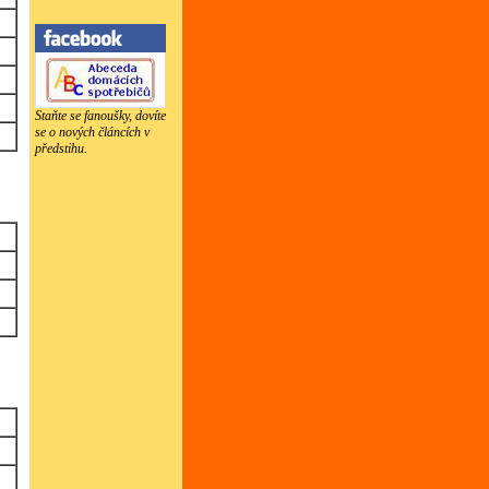
Staňte se fanoušky, dovíte
se o nových článcích v
předstihu.