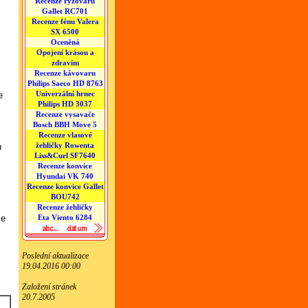
Recenze rýžovaru
Gallet RC701
Recenze fénu Valera
SX 6500
Oceněná
Opojení krásou a
zdravím
Recenze kávovaru
Philips Saeco HD 8763
Univerzální hrnec
e
Philips HD 3037
Recenze vysavače
Bosch BBH Move 5
Recenze vlasové
žehličky Rowenta
u
Liss&Curl SF7640
Recenze konvice
Hyundai VK 740
Recenze konvice Gallet
BOU742
Recenze žehličky
Eta Viento 6284
ce
Poslední aktualizace
19.04.2016 00:00
Založení stránek
20.7.2005