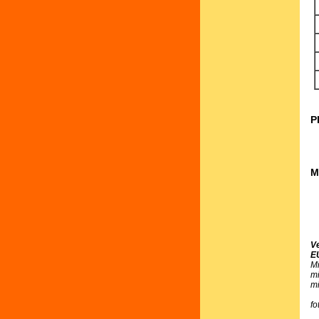
P
M
V
E
M
m
m
fo