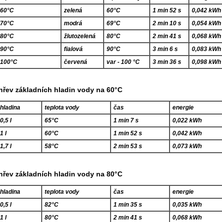
60°C
zelená
60°C
1 min 52 s
0,042 kWh
70°C
modrá
69°C
2 min 10 s
0,054 kWh
80°C
žlutozelená
80°C
2 min 41 s
0,068 kWh
90°C
fialová
90°C
3 min 6 s
0,083 kWh
100°C
červená
var - 100 °C
3 min 36 s
0,098 kWh
hřev základních hladin vody na 60°C
hladina
teplota vody
čas
energie
0,5 l
65°C
1 min 7 s
0,022 kWh
1 l
60°C
1 min 52 s
0,042 kWh
1,7 l
58°C
2 min 53 s
0,073 kWh
hřev základních hladin vody na 80°C
hladina
teplota vody
čas
energie
0,5 l
82°C
1 min 35 s
0,035 kWh
1 l
80°C
2 min 41 s
0,068 kWh