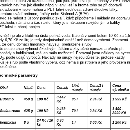
hceme-li úsporu za každou cenu, pak jsou jistě levnější limonády z PET lahví
 kterých nevíme jak dlouho nápoj v lahvi leží a kromě toho se při dopravě
 skladování v teple mohou z PET lahví uvolňovat zdraví škodlivé látky.
teratura uvádí antimon, ftaláty nebo Bisfenol A (BPA).
avíc se radost z úspory poněkud zkalí, když připočteme i náklady na dopravu
 obchodu, námahu a čas navíc, který je s nákupem navýšeným o balíky
ET lahví s nápoji spojen.
evnější je ale z Bublima čistá perlivá voda. Balená v ceně kolem 10 Kč za 1,5
edy 6,70 Kč za litr, je tedy dvojnásobně dražší než doma vyrobená. Znamená
o, že cenu domácí limonády navyšují předražené sirupy.
do se ale chce vyhnout škodlivým látkám a zbytečné námaze a přesto pít
imonády s bublinkami, má jen málo možností. Porovnal jsem náklady na syce
O
, podle údajů výrobců. Náklady na sirupy nejsou důležité, protože každý
2
oužije sirup podle vlastního výběru, což nemá s přístrojem a jeho provozem n
polečného.
echnické parametry
Litrů
Cena/1 l
Cena
Obal
Náplň
Cena
Cena/g
nápoje
nápoje
výrobníku
0,442
Bublimo
450 g
199 Kč
85 l
2,34 Kč
1 999 Kč
Kč
0,468
1 490 -
Sodastream
425 g
199 Kč
70 l
2,84 Kč
Kč
2990 Kč
24 Kč / 10
0,30
bombička
8 g
1 l
3,00 Kč
1 200 Kč
ks
Kč