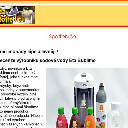
mí limonády lépe a levněji?
ecenze výrobníku sodové vody Eta Bublimo
 když novinková Eta
ublimo není elektrický
ístroj, jeho funkce mne
ajímala.
ždycky, když vidím
 pokladny v supermarketu
y obrovské vozíky plné
ET lahví s předraženými
ápoji, přemýšlím o tom,
ak moc si sami škodíme
 to nejen produkcí
bytečného odpadu. Nápoje
utují od výrobce
 nechlazených kamionech