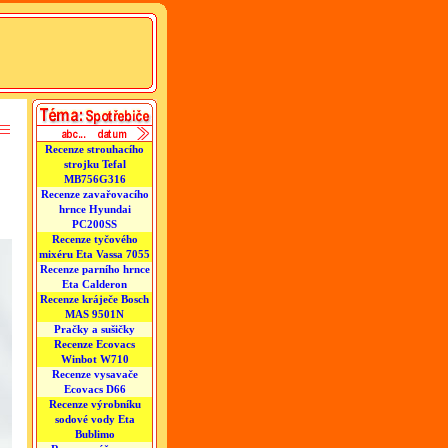
Recenze strouhacího
strojku Tefal
MB756G316
Recenze zavařovacího
hrnce Hyundai
PC200SS
Recenze tyčového
mixéru Eta Vassa 7055
Recenze parního hrnce
Eta Calderon
Recenze kráječe Bosch
MAS 9501N
Pračky a sušičky
Recenze Ecovacs
Winbot W710
Recenze vysavače
Ecovacs D66
Recenze výrobníku
sodové vody Eta
Bublimo