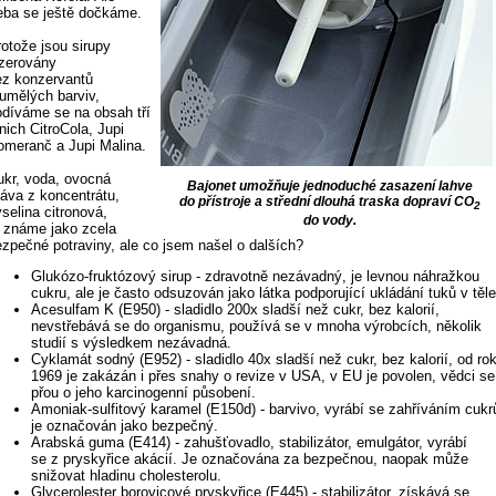
řeba se ještě dočkáme.
rotože jsou sirupy
nzerovány
ez konzervantů
 umělých barviv,
odíváme se na obsah tří
nich CitroCola, Jupi
omeranč a Jupi Malina.
ukr, voda, ovocná
Bajonet umožňuje jednoduché zasazení lahve
ťáva z koncentrátu,
do přístroje a střední dlouhá traska dopraví CO
2
selina citronová,
do vody.
y známe jako zcela
ezpečné potraviny, ale co jsem našel o dalších?
Glukózo-fruktózový sirup - zdravotně nezávadný, je levnou náhražkou
cukru, ale je často odsuzován jako látka podporující ukládání tuků v těle
Acesulfam K (E950) - sladidlo 200x sladší než cukr, bez kalorií,
nevstřebává se do organismu, používá se v mnoha výrobcích, několik
studií s výsledkem nezávadná.
Cyklamát sodný (E952) - sladidlo 40x sladší než cukr, bez kalorií, od ro
1969 je zakázán i přes snahy o revize v USA, v EU je povolen, vědci se
přou o jeho karcinogenní působení.
Amoniak-sulfitový karamel (E150d) - barvivo, vyrábí se zahříváním cukr
je označován jako bezpečný.
Arabská guma (E414) - zahušťovadlo, stabilizátor, emulgátor, vyrábí
se z pryskyřice akácií. Je označována za bezpečnou, naopak může
snižovat hladinu cholesterolu.
Glycerolester borovicové pryskyřice (E445) - stabilizátor, získává se