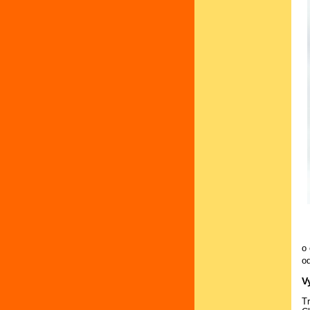
o
o
V
T