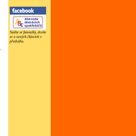
Staňte se fanoušky, dovíte
se o nových článcích v
předstihu.
,