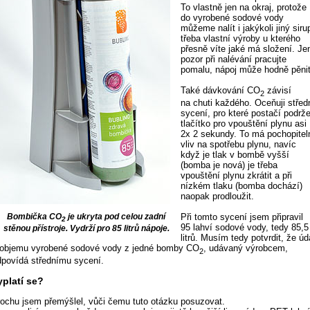
To vlastně jen na okraj, protože
do vyrobené sodové vody
můžeme nalít i jakýkoli jiný siru
třeba vlastní výroby u kterého
přesně víte jaké má složení. Je
pozor při nalévání pracujte
pomalu, nápoj může hodně pěnit
Také dávkování CO
závisí
2
na chuti každého. Oceňuji střed
sycení, pro které postačí podrže
tlačítko pro vpouštění plynu asi
2x 2 sekundy. To má pochopitel
vliv na spotřebu plynu, navíc
když je tlak v bombě vyšší
(bomba je nová) je třeba
vpouštění plynu zkrátit a při
nízkém tlaku (bomba dochází)
naopak prodloužit.
Při tomto sycení jsem připravil
Bombička CO
je ukryta pod celou zadní
2
95 lahví sodové vody, tedy 85,5
stěnou přístroje. Vydrží pro 85 litrů nápoje.
litrů. Musím tedy potvrdit, že úd
 objemu vyrobené sodové vody z jedné bomby CO
, udávaný výrobcem,
2
dpovídá střednímu sycení.
yplatí se?
rochu jsem přemýšlel, vůči čemu tuto otázku posuzovat.