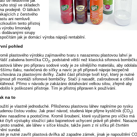
 asi se nedovíme jak
louho stojí ve skladech
 na prodejně. O látkách
nikajících z čerstvého
lastu ani nemluvě.
yzkouším tento přístroj
a výrobu limonády
 s dodávanými sirupy
 spočítám jak je domácí výroba nápojů rentabilní.
rvní pohled
romě plastového výrobku zajímavého tvaru s nasazenou plastovou lahví je
vlášť zabalena bomíčka CO
, podstatně větší než klasická sifonová bombičk
2
astová láhev pro přípravu sodové vody je ze silnějšího materiálu, aby odolala
yššímu tlaku, navlečená do síťky a navíc je při přípravě nápoje bezpečně
chována za plastovými dvířky. Zadní část přístroje tvoří kryt, který je nutné
jmout při montáži sifonové bombičky. Stačí ji nasadit, zašroubovat a citlivě
otáhnout. Přímo v návodu je zakázáno dotahování velkou silou, zřejmě aby
došlo k poškození přístroje. Tím je přístroj připraven k používání.
ak na to
oužití je vlastně jednoduché. Přiloženou plastovou láhev naplníme po rysku
tudenou čistou vodou. Jak praví návod, studená lépe přijme kysličník (CO
).
2
áhev nasadíme a pootočíme. Kromě šroubení, které využijeme pro víčko má
aké čtyři výstupky sloužící jako bajonetové uchycení právě při plnění. Nasaze
 proto snadné, ale láhev v síťce klouže, takže jsem z ní síťku při čtvrtém
nění sundal.
oté je nutné zavřít plastová dvířka až zapadne zámek, jinak je napouštění C