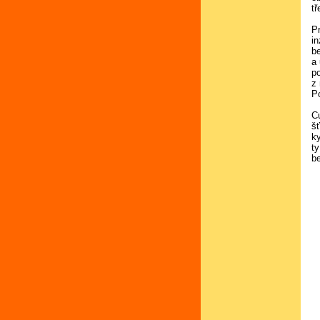
t
P
i
b
a
p
z 
P
C
š
ky
t
b