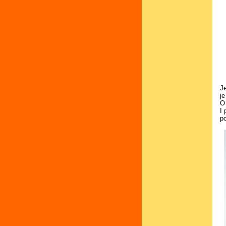
J
je
O
I
po