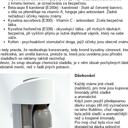
z kmenu borovic, je označována za bezpečnou.
Beta-aspo 8 karotenal (E160e) - karotinoid - žluté až červené barvivo,
v těle se přeměňuje na vitamín A, funguje jako antioxidant. Žádné
nežádoucí účinky nejsou známy.
Kyselina ascorbová (E300) - Vitamín C - antioxidant. Zcela bezpečná
látka.
Kyselina fosforečná (E338) - okyselující látka - při nízkých dávkách
bezpečná, při vyšším příjmu je nutné doplňovat vápník, který na sebe
váže.
Kofein - psychoaktivní stomulační droga, jejíž účinky jsou obecně znám
e tedy pravda, že neobsahuje konzervanty, tedy kromě kyseliny citronové, kte
 neškodná, ani umělá barviva, protože ta, která jsou uvedena jsou přírodní.
 sladidlech se reklamy taktně nezmiňují.
 přesto, že sirup obsahuje chemická sladidla, je v něm obsah pochybných láte
dstatně menší, než v řadě jiných potravin...
Dávkování
Každý máme jiné chutě
(naštěstí), pro mne jsou kupova
limonády příliš sladké
a aromatické.
Když jsem použil předepsanou
dávku sirupu (40 ml) vyznačeno
na lahvi Bublimo, chuť nápoje
byla ještě sladší a aromatičtější
než u koupené limonády.
Pro moji chuť byla více než
dostatečná dávka poloviční.