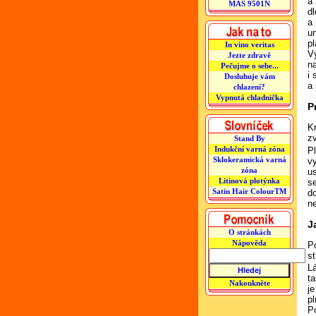
a
MAS 9501N
d
a
u
p
In vino veritas
V
Jezte zdravě
n
Pečujme o sebe...
i
Dosluhuje vám
a
chlazení?
Vypnutá chladnička
P
K
z
Stand By
Indukční varná zóna
Pl
Sklokeramická varná
v
zóna
us
Litinová plotýnka
se
Satin Hair ColourTM
d
ne
J
O stránkách
Nápověda
P
s
L
t
Nakoukněte
je
pl
P