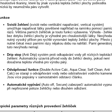
choulostivé tkaniny, které by jinak vysoká teplota žehlicí plochy poškodila
 nízká by neumožnila páru vytvořit.
unkce
Svislé žehlení
(svislé nebo vertikální napařování, vertical systém)
umožňuje napařovat látky pověšené například na ramínku pomocí parní
rázů. Většina parních žehliček je touto funkci vybavena. Výhoda - žehle
bez dotyku žehlící plochy je výhodné pro choulostivější látky. Nevýhoda
nutný vysoký příkon pro rychlé vyrovnání teploty žehlicí plochy. Přesto 
nutné čekat mezi parními rázy nějakou dobu na nahřátí. Parní generátor
tuto nevýhodu nemají.
Drip stop
(Anti Drip) systém proti odkapávání vody při nízkých teplotác
žehlení. Automaticky uzavírá přívod vody do žehlicí desky, pokud není
dosažena teplota vhodná pro výrobu páry.
Odvápňovací funkce
(Double Active Calc, Aqua Clear, Self Clean, Anti
Calc) se starají o odvápňování vody nebo odstraňování vodního kamene
Jsou více popsány v samostatném odstavci článku.
Automatické vypínání
(Auto off, Secure) zabezpečí automatické vypnu
při nepřirozené poloze žehličky nebo dlouhém odložení.
ypické parametry různých provedení žehliček