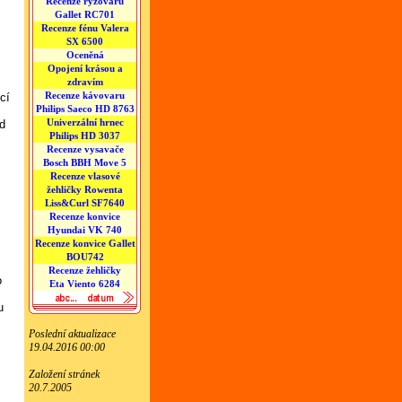
Recenze rýžovaru
Gallet RC701
Recenze fénu Valera
SX 6500
Oceněná
Opojení krásou a
zdravím
Recenze kávovaru
cí
Philips Saeco HD 8763
Univerzální hrnec
ud
Philips HD 3037
Recenze vysavače
Bosch BBH Move 5
Recenze vlasové
žehličky Rowenta
Liss&Curl SF7640
Recenze konvice
Hyundai VK 740
Recenze konvice Gallet
BOU742
Recenze žehličky
o
Eta Viento 6284
u
Poslední aktualizace
19.04.2016 00:00
Založení stránek
20.7.2005
,