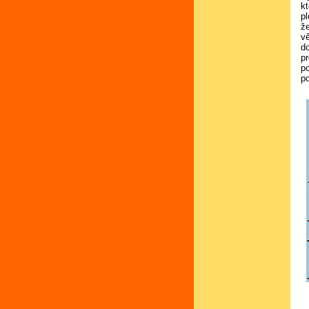
k
p
že
vě
d
p
p
p