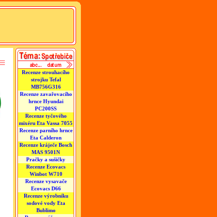
Recenze strouhacího
strojku Tefal
MB756G316
Recenze zavařovacího
hrnce Hyundai
PC200SS
Recenze tyčového
mixéru Eta Vassa 7055
Recenze parního hrnce
Eta Calderon
Recenze kráječe Bosch
MAS 9501N
Pračky a sušičky
Recenze Ecovacs
Winbot W710
Recenze vysavače
Ecovacs D66
Recenze výrobníku
sodové vody Eta
Bublimo