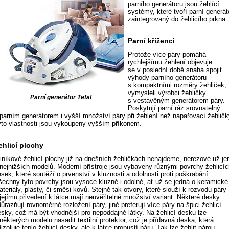
parního generátoru jsou žehlící
systémy, které tvoří parní generát
zaintegrovaný do žehlicího prkna.
Parní kříženci
Protože více páry pomáhá
rychlejšímu žehlení objevuje
se v poslední době snaha spojit
výhody parního generátoru
s kompaktními rozměry žehliček,
vymysleli výrobci žehličky
Parní generátor Tefal
s vestavěným generátorem páry.
Poskytují parní ráz srovnatelný
 parním generátorem i vyšší množství páry při žehlení než napařovací žehličk
yto vlastnosti jsou vykoupeny vyšším příkonem.
ehlicí plochy
liníkové žehlicí plochy již na dnešních žehličkách nenajdeme, nerezové už je
 nejnižších modelů. Moderní přístroje jsou vybaveny různými povrchy žehlicí
sek, které soutěží o prvenství v kluznosti a odolnosti proti poškrabání.
šechny tyto povrchy jsou vysoce kluzné i odolné, ať už se jedná o keramické
teriály, plasty, či směsi kovů. Stejně tak otvory, které slouží k rozvodu páry
jejímu přivedení k látce mají neuvěřitelné množství variant. Některé desky
ůrazňují rovnoměrné rozložení páry, jiné preferují více páry na špici žehlicí
esky, což má být vhodnější pro nepoddajné látky. Na žehlicí desku lze
některých modelů nasadit textilní protektor, což je přídavná deska, která
izoluje teplo žehlicí desky, ale k látce propustí páru. Tak lze žehlit párou