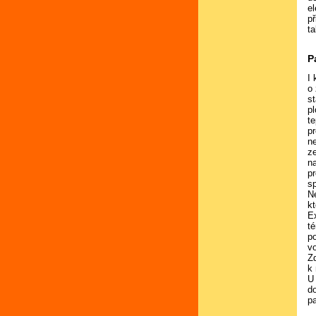
e
př
ta
P
I
o
s
pl
te
p
n
ze
n
p
sp
N
k
Ex
t
p
vo
Z
k
U
d
p