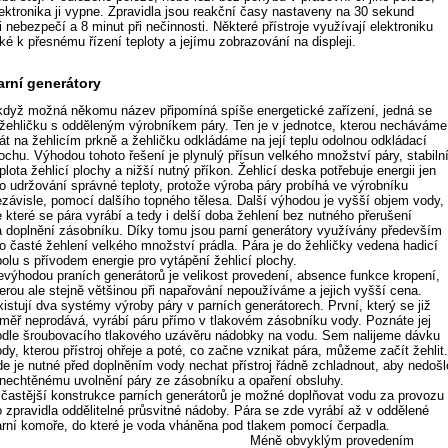
lektronika ji vypne. Zpravidla jsou reakční časy nastaveny na 30 sekund
i nebezpečí a 8 minut při nečinnosti. Některé přístroje využívají elektroniku
ké k přesnému řízení teploty a jejímu zobrazování na displeji.
arní generátory
 když možná někomu název připomíná spíše energetické zařízení, jedná se
 žehličku s odděleným výrobníkem páry. Ten je v jednotce, kterou necháváme
tát na žehlicím prkně a žehličku odkládáme na její teplu odolnou odkládací
ochu. Výhodou tohoto řešení je plynulý přísun velkého množství páry, stabiln
plota žehlicí plochy a nižší nutný příkon. Žehlicí deska potřebuje energii jen
ro udržování správné teploty, protože výroba páry probíhá ve výrobníku
ezávisle, pomocí dalšího topného tělesa. Další výhodou je vyšší objem vody,
 které se pára vyrábí a tedy i delší doba žehlení bez nutného přerušení
a doplnění zásobníku. Díky tomu jsou parní generátory využívány především
ro časté žehlení velkého množství prádla. Pára je do žehličky vedena hadicí
olu s přívodem energie pro vytápění žehlicí plochy.
evýhodou praních generátorů je velikost provedení, absence funkce kropení,
terou ale stejně většinou při napařování nepoužíváme a jejich vyšší cena.
istují dva systémy výroby páry v parních generátorech. První, který se již
éměř neprodává, vyrábí páru přímo v tlakovém zásobníku vody. Poznáte jej
odle šroubovacího tlakového uzávěru nádobky na vodu. Sem nalijeme dávku
dy, kterou přístroj ohřeje a poté, co začne vznikat pára, můžeme začít žehlit
de je nutné před doplněním vody nechat přístroj řádně zchladnout, aby nedošl
 nechtěnému uvolnění páry ze zásobníku a opaření obsluhy.
 častější konstrukce parních generátorů je možné doplňovat vodu za provozu
o zpravidla oddělitelné průsvitné nádoby. Pára se zde vyrábí až v oddělené
arní komoře, do které je voda vháněna pod tlakem pomocí čerpadla.
Méně obvyklým provedením