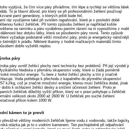
toho vyplývá, že čím více páry přivádíme, tím lépe a rychleji se většina láte
ddá. To je hlavní důvod, pro který se při profesionálním žehlení používají
kzvané parní generátory, o kterých ještě bude řeč.
arní ráz využijeme také při svislém napařování, které je v poslední době
líbenou funkcí žehliček. Při tomto způsobu žehlení je například košile
ověšena na ramínku a páru vyráběnou parním rázem na ni vypouštíme z mal
zdálenosti bez dotyku látky, která se působením páry rovná. Tento způsob
ehlení vyžaduje podstatně větší množství páry, proto je energeticky náročnějš
le šetrnější k prádlu. Některé tkaniny z hodně mačkavých materiálů tímto
působem dobře vyžehlit nejdou.
ýroba páry
roba páry uvnitř žehlicí plochy není technicky bez problémů. Při její výrobě j
 fyzikálního hlediska o přeměnu skupenství vody, které si žádá poměrně
ysoké množství energie. Tu bere z horké žehlicí plochy a tím ji značně
chlazuje. Voda potřebuje k přechodu z kapalného do plynného skupenství
257 kJ/kg, což je značné množství energie, kterou musí žehlička dodat, jinak
 došlo k ochlazení žehlicí desky a snížení účinnosti žehlení. Proto je
parních žehliček důležitý vyšší příkon, který se v praxi pohybuje u žehliček
ormální velikosti okolo 2000 až 2600 W. U žehliček pro suché žehlení
ostačoval příkon kolem 1000 W.
odní kámen to je prevít
o převážné většiny moderních žehliček lijeme vodu z vodovodu, takže logick
zniká otázka jak je to s vodním kamenem. Ten pochopitelně při odpařování