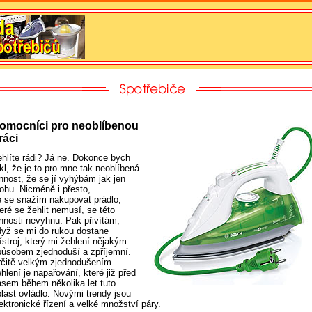
omocníci pro neoblíbenou
ráci
ehlíte rádi? Já ne. Dokonce bych
kl, že je to pro mne tak neoblíbená
nnost, že se jí vyhýbám jak jen
ohu. Nicméně i přesto,
e se snažím nakupovat prádlo,
eré se žehlit nemusí, se této
innosti nevyhnu. Pak přivítám,
dyž se mi do rukou dostane
ístroj, který mi žehlení nějakým
působem zjednoduší a zpříjemní.
rčitě velkým zjednodušením
hlení je napařování, které již před
asem během několika let tuto
blast ovládlo. Novými trendy jsou
ektronické řízení a velké množství páry.