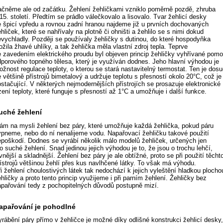
ačněme ale od začátku. Žehlení žehličkami vzniklo poměrně pozdě, zhruba
15. století. Předtím se prádlo válečkovalo a lisovalo. Tvar žehlicí desky
e špicí vpředu a rovnou zadní hranou najdeme již u prvních dochovaných
hliček, které se nahřívaly na plotně či ohništi a žehlilo se s nimi dokud
evychladly. Později se používaly žehličky s dutinou, do které hospodyňka
ožila žhavé uhlíky, a tak žehlička měla vlastní zdroj tepla. Teprve
e zavedením elektrického proudu byl objeven princip žehličky vyhřívané pomo
dporového topného tělesa, který je využíván dodnes. Jeho hlavní výhodou je
žnost regulace teploty, o kterou se stará nastavitelný termostat. Ten je dos
 většině přístrojů bimetalový a udržuje teplotu s přesností okolo 20°C, což je
stačující. V některých nejmodernějších přístrojích se prosazuje elektronické
zení teploty, které funguje s přesností až 1°C a umožňuje i další funkce.
uché žehlení
ám na mysli žehlení bez páry, které umožňuje každá žehlička, pokud páru
ypneme, nebo do ní nenalijeme vodu. Napařovací žehličku takové použití
epoškodí. Dodnes se vyrábí několik málo modelů žehliček, určených jen
o suché žehlení. Snad jedinou jejich výhodou je to, že jsou o trochu lehčí,
vnější a skladnější. Žehlení bez páry je ale obtížné, proto se při použití těcht
řístrojů většinou žehlí přes kus navlhčené látky. To však má výhodu.
i žehlení choulostivých látek tak nedochází k jejich vyleštění hladkou plocho
hličky a proto tento princip využijeme i při parním žehlení. Žehličky bez
apařování tedy z pochopitelných důvodů postupně mizí.
apařování je pohodlné
yrábění páry přímo v žehličce je možné díky odlišné konstrukci žehlicí desky