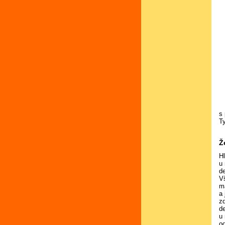
s
T
Ž
H
u
de
V
ma
a 
zd
d
u 
od