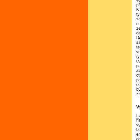
v
p
K
t
s
n
z
d
D
s
t
v
r
u
p
Z
ot
p
o
b
z
V
I
ří
v
b
e
do