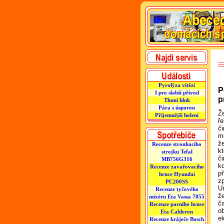
Pyrolýza vítězí
P
I pro slabší přívod
p
Tlumí hluk
Pára s úsporou
Ž
Příjemnější holení
ře
či
m
ž
Recenze strouhacího
kt
strojku Tefal
č
MB756G316
k
Recenze zavařovacího
př
hrnce Hyundai
z
PC200SS
U
Recenze tyčového
že
mixéru Eta Vassa 7055
č
Recenze parního hrnce
o
Eta Calderon
el
Recenze kráječe Bosch