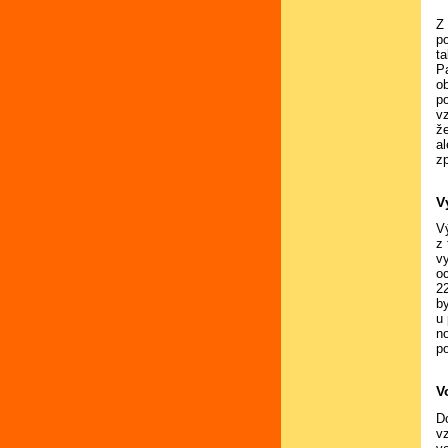
Z 
po
ta
P
ob
p
v
ž
a
z
V
Vý
z
v
o
2
by
u 
n
p
V
D
v