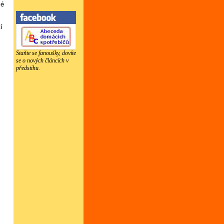
lé
í
Staňte se fanoušky, dovíte
se o nových článcích v
předstihu.