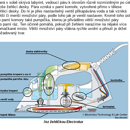
terá v sobě skrývá labyrint, vedoucí páru k otvorům různě rozmístěným po ce
loše žehlicí desky. Pára vzniká v parní komoře, vytvořené přímo v tělese
hlicí desky. Do ní je přes nastavitelný ventil přikapávána voda a tak vzniká
tší či menší množství páry, podle toho jak je ventil nastaven. Kromě toho úst
o parní komory také pumpička, kterou je přiváděno větší množství páry
ro parní ráz. Ten účinně pomáhá, pokud při žehlení narazíme na nějaké více
omačkané místo. Větší množství páry vlákna rychle uvolní a přinutí je držet
ožadovaný tvar.
řez žehličkou Electrolux