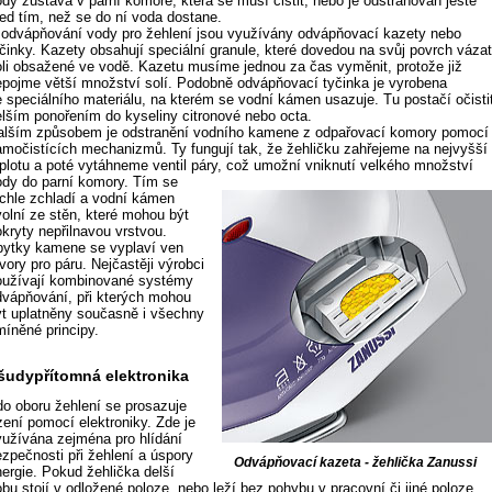
ody zůstává v parní komoře, která se musí čistit, nebo je odstraňován ještě
řed tím, než se do ní voda dostane.
 odvápňování vody pro žehlení jsou využívány odvápňovací kazety nebo
yčinky. Kazety obsahují speciální granule, které dovedou na svůj povrch váza
oli obsažené ve vodě. Kazetu musíme jednou za čas vyměnit, protože již
epojme větší množství solí. Podobně odvápňovací tyčinka je vyrobena
e speciálního materiálu, na kterém se vodní kámen usazuje. Tu postačí očisti
elším ponořením do kyseliny citronové nebo octa.
alším způsobem je odstranění vodního kamene z odpařovací komory pomocí
amočistících mechanizmů. Ty fungují tak, že žehličku zahřejeme na nejvyšší
eplotu a poté vytáhneme ventil páry, což umožní vniknutí velkého množství
ody do parní komory.
Tím se
ychle zchladí a vodní kámen
volní ze stěn, které mohou být
okryty nepřilnavou vrstvou.
bytky kamene se vyplaví ven
vory pro páru. Nejčastěji výrobci
oužívají kombinované systémy
dvápňování, při kterých mohou
ýt uplatněny současně i všechny
míněné principy.
šudypřítomná elektronika
 do oboru žehlení se prosazuje
zení pomocí elektroniky. Zde je
yužívána zejména pro hlídání
ezpečnosti při žehlení a úspory
Odvápňovací kazeta - žehlička Zanussi
nergie. Pokud žehlička delší
bu stojí v odložené poloze, nebo leží bez pohybu v pracovní či jiné poloze,