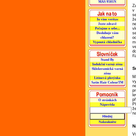
MAS 9501N
Z
v 
s
že
In vino veritas
n
Jezte zdravě
vl
Pečujme o sebe...
s
Dosluhuje vám
o
chlazení?
mo
Vypnutá chladnička
ve
do
ří
Stand By
Indukční varná zóna
S
Sklokeramická varná
zóna
M
Litinová plotýnka
v
Satin Hair ColourTM
n
pr
le
p
O stránkách
Př
Nápověda
že
n
Nakoukněte
N
V