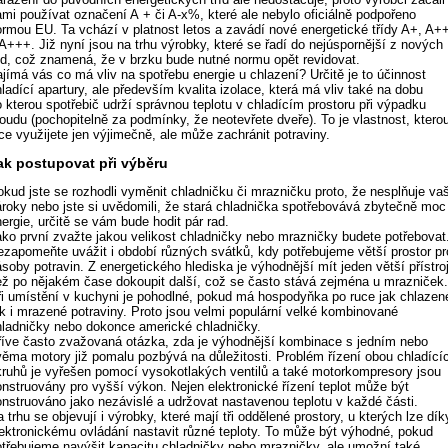
ami používat označení A + či A-x%, které ale nebylo oficiálně podpořeno
ormou EU. Ta vchází v platnost letos a zavádí nové energetické třídy A+, A+
A+++. Již nyní jsou na trhu výrobky, které se řadí do nejúspornější z nových
říd, což znamená, že v brzku bude nutné normu opět revidovat.
ajímá vás co má vliv na spotřebu energie u chlazení? Určitě je to účinnost
ladící apartury, ale především kvalita izolace, která má vliv také na dobu
o kterou spotřebič udrží správnou teplotu v chladícím prostoru při výpadku
roudu (pochopitelně za podmínky, že neotevřete dveře). To je vlastnost, ktero
ce využijete jen výjimečně, ale může zachránit potraviny.
ak postupovat při výběru
okud jste se rozhodli vyměnit chladničku či mrazničku proto, že nesplňuje va
ároky nebo jste si uvědomili, že stará chladnička spotřebovává zbytečně moc
ergie, určitě se vám bude hodit pár rad.
ako první zvažte jakou velikost chladničky nebo mrazničky budete potřebovat
ezapomeňte uvážit i období různých svátků, kdy potřebujeme větší prostor pr
soby potravin. Z energetického hlediska je výhodnější mít jeden větší přístroj
ež po nějakém čase dokoupit další, což se často stává zejména u mrazniček
ři umístění v kuchyni je pohodlné, pokud má hospodyňka po ruce jak chlazen
ak i mrazené potraviny. Proto jsou velmi populární velké kombinované
hladničky nebo dokonce americké chladničky.
říve často zvažovaná otázka, zda je výhodnější kombinace s jedním nebo
věma motory již pomalu pozbývá na důležitosti. Problém řízení obou chladící
kruhů je vyřešen pomocí vysokotlakých ventilů a také motorkompresory jsou
onstruovány pro vyšší výkon. Nejen elektronické řízení teplot může být
onstruováno jako nezávislé a udržovat nastavenou teplotu v každé části.
 trhu se objevují i výrobky, které mají tři oddělené prostory, u kterých lze dík
lektronickému ovládání nastavit různé teploty. To může být výhodné, pokud
otřebujeme navýšit kapacitu chladničky nebo mrazničky, ale umožní také