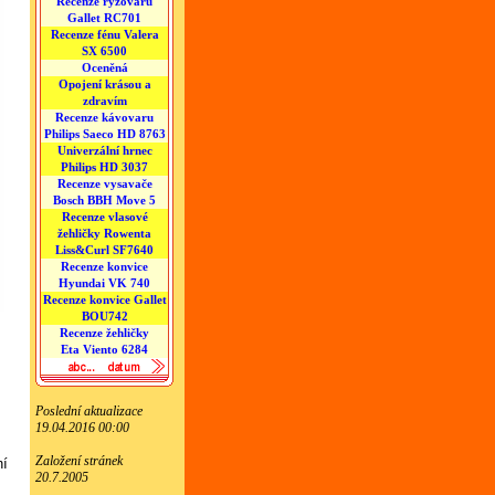
Recenze rýžovaru
Gallet RC701
Recenze fénu Valera
SX 6500
Oceněná
Opojení krásou a
zdravím
Recenze kávovaru
Philips Saeco HD 8763
Univerzální hrnec
Philips HD 3037
Recenze vysavače
Bosch BBH Move 5
Recenze vlasové
žehličky Rowenta
Liss&Curl SF7640
Recenze konvice
Hyundai VK 740
Recenze konvice Gallet
BOU742
Recenze žehličky
Eta Viento 6284
Poslední aktualizace
19.04.2016 00:00
Založení stránek
ní
20.7.2005