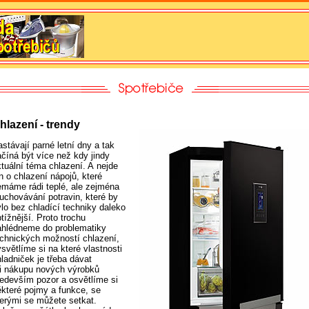
hlazení - trendy
stávají parné letní dny a tak
ačíná být více než kdy jindy
ktuální téma chlazení. A nejde
n o chlazení nápojů, které
emáme rádi teplé, ale zejména
 uchovávání potravin, které by
ylo bez chladící techniky daleko
tížnější. Proto trochu
ahlédneme do problematiky
echnických možností chlazení,
světlíme si na které vlastnosti
ladniček je třeba dávat
ři nákupu nových výrobků
ředevším pozor a osvětlíme si
ěkteré pojmy a funkce, se
terými se můžete setkat.