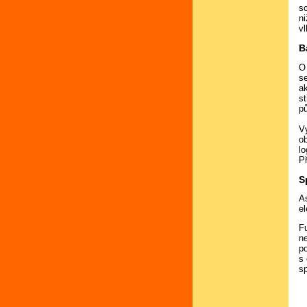
s
ni
v
B
O 
se
ak
st
p
V
ob
l
Př
S
As
el
F
ne
p
s
sp