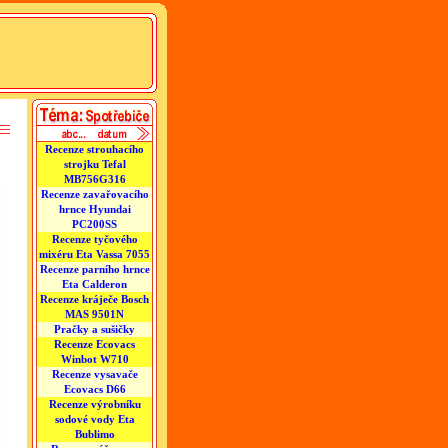
Recenze strouhacího
strojku Tefal
MB756G316
Recenze zavařovacího
hrnce Hyundai
PC200SS
Recenze tyčového
mixéru Eta Vassa 7055
Recenze parního hrnce
Eta Calderon
Recenze kráječe Bosch
MAS 9501N
Pračky a sušičky
Recenze Ecovacs
Winbot W710
Recenze vysavače
Ecovacs D66
Recenze výrobníku
sodové vody Eta
Bublimo