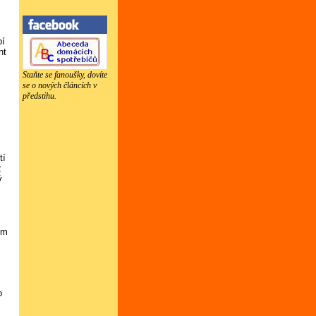
bí
nt
Staňte se fanoušky, dovíte
se o nových článcích v
předstihu.
tí
ž
ý
ím
o