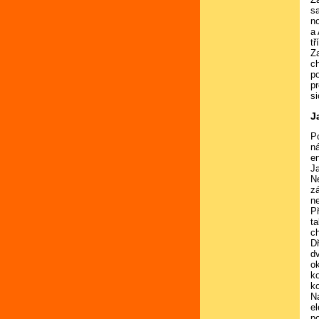
s
n
a 
t
Z
ch
p
p
si
J
P
n
en
J
N
zá
n
P
t
c
D
d
o
k
k
Na
e
p