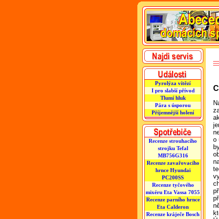
Pyrolýza vítězí
C
I pro slabší přívod
Tlumí hluk
Na
Pára s úsporou
z
Příjemnější holení
a
je
n
o
Recenze strouhacího
b
strojku Tefal
ob
MB756G316
n
Recenze zavařovacího
t
hrnce Hyundai
vy
PC200SS
ch
Recenze tyčového
p
mixéru Eta Vassa 7055
p
Recenze parního hrnce
n
Eta Calderon
k
Recenze kráječe Bosch