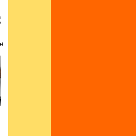
í
o
ré