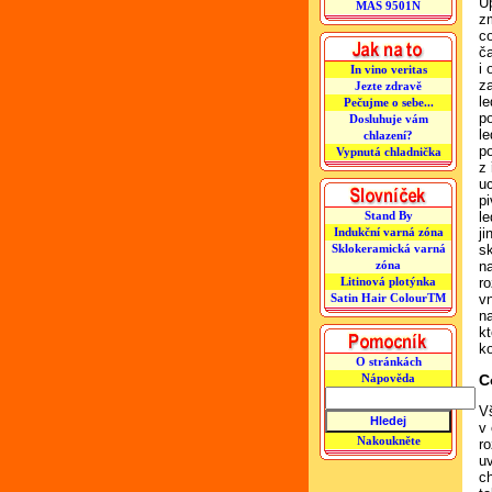
Ú
MAS 9501N
zm
co
č
i
In vino veritas
z
Jezte zdravě
l
Pečujme o sebe...
p
Dosluhuje vám
le
chlazení?
po
Vypnutá chladnička
z
u
p
Stand By
l
Indukční varná zóna
j
Sklokeramická varná
sk
zóna
n
Litinová plotýnka
ro
Satin Hair ColourTM
vn
n
k
ko
O stránkách
Nápověda
C
V
v
Nakoukněte
r
uv
ch