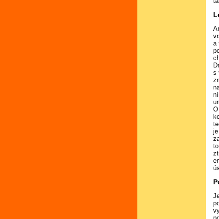
ta
L
A
vr
a 
p
c
D
s
z
n
n
u
O
k
t
j
z
to
z
e
ús
P
J
po
vy
p