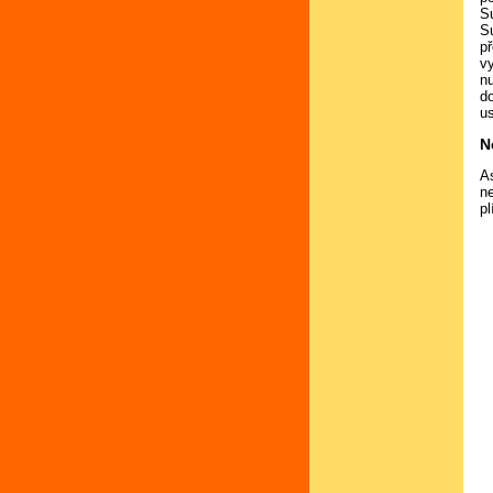
S
S
p
vy
n
d
us
N
As
n
p