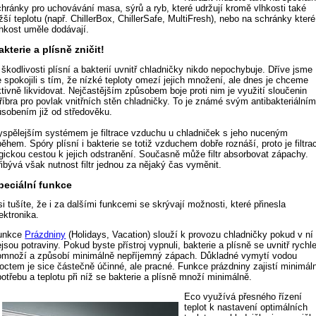
chránky pro uchovávání masa, sýrů a ryb, které udržují kromě vlhkosti také
žší teplotu (např. ChillerBox, ChillerSafe, MultiFresh), nebo na schránky které
lhkost uměle dodávají.
akterie a plísně zničit!
škodlivosti plísní a bakterií uvnitř chladničky nikdo nepochybuje. Dříve jsme
 spokojili s tím, že nízké teploty omezí jejich množení, ale dnes je chceme
tivně likvidovat. Nejčastějším způsobem boje proti nim je využití sloučenin
říbra pro povlak vnitřních stěn chladničky. To je známé svým antibakteriální
ůsobením již od středověku.
yspělejším systémem je filtrace vzduchu u chladniček s jeho nuceným
ěhem. Spóry plísní i bakterie se totiž vzduchem dobře roznáší, proto je filtra
ogickou cestou k jejich odstranění. Současně může filtr absorbovat zápachy.
ibývá však nutnost filtr jednou za nějaký čas vyměnit.
peciální funkce
i tušíte, že i za dalšími funkcemi se skrývají možnosti, které přinesla
ektronika.
unkce
Prázdniny
(Holidays, Vacation) slouží k provozu chladničky pokud v ní
jsou potraviny. Pokud byste přístroj vypnuli, bakterie a plísně se uvnitř rychl
omnoží a způsobí minimálně nepříjemný zápach. Důkladné vymytí vodou
 octem je sice částečně účinné, ale pracné. Funkce prázdniny zajistí minimál
otřebu a teplotu při níž se bakterie a plísně množí minimálně.
Eco využívá přesného řízení
teplot k nastavení optimálních