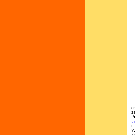
s
z
P
tř
u
V
Z