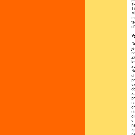
sk
T
Me
m
te
dé
V
D
j
n
Zk
k
z
N
dr
pr
v
d
z
p
n
c
o
ci
v 
na
z
n