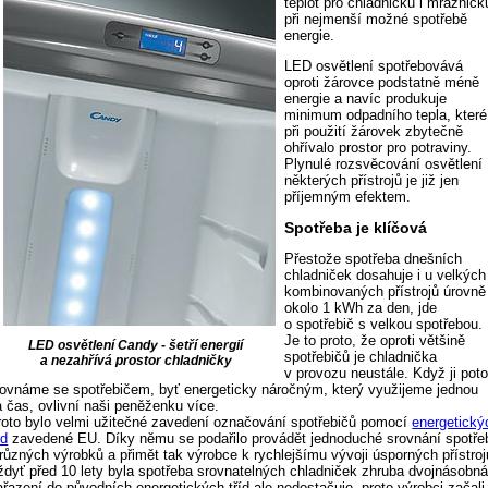
teplot pro chladničku i mrazničk
při nejmenší možné spotřebě
energie.
LED osvětlení spotřebovává
oproti žárovce podstatně méně
energie a navíc produkuje
minimum odpadního tepla, které
při použití žárovek zbytečně
ohřívalo prostor pro potraviny.
Plynulé rozsvěcování osvětlení
některých přístrojů je již jen
příjemným efektem.
Spotřeba je klíčová
Přestože spotřeba dnešních
chladniček dosahuje i u velkých
kombinovaných přístrojů úrovně
okolo 1 kWh za den, jde
o spotřebič s velkou spotřebou.
Je to proto, že oproti většině
LED osvětlení Candy - šetří energií
spotřebičů je chladnička
a nezahřívá prostor chladničky
v provozu neustále. Když ji pot
rovnáme se spotřebičem, byť energeticky náročným, který využijeme jednou
a čas, ovlivní naši peněženku více.
roto bylo velmi užitečné zavedení označování spotřebičů pomocí
energetický
íd
zavedené EU. Díky němu se podařilo provádět jednoduché srovnání spotře
 různých výrobků a přimět tak výrobce k rychlejšímu vývoji úsporných přístroj
ždyť před 10 lety byla spotřeba srovnatelných chladniček zhruba dvojnásobná
ařazení do původních energetických tříd ale nedostačuje, proto výrobci začali