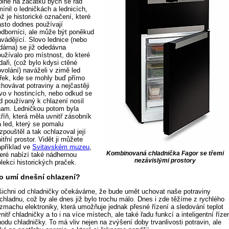
plně na začátku bych se rád
ínil o ledničkách a lednicích,
ž je historické označení, které
asto dodnes používají
 odborníci, ale může být poněkud
avádějící. Slovo lednice (nebo
edárna) se již odedávna
oužívalo pro místnost, do které
daři, (což bylo kdysi ctěné
volání) naváželi v zimě led
 řek, kde se mohly buď přímo
chovávat potraviny a nejčastěji
ivo v hostincích, nebo odkud se
ed používaný k chlazení nosil
inam. Ledničkou potom byla
říň, která měla uvnitř zásobník
a led, který se pomalu
zpouštěl a tak ochlazoval její
itřní prostor. Vidět ji můžete
apříklad ve
Svitavském muzeu
,
Kombinovaná chladnička Fagor se třemi
teré nabízí také nádhernou
nezávislými prostory
lekci historických praček.
o umí dnešní chlazení?
šichni od chladničky očekáváme, že bude umět uchovat naše potraviny
 chladnu, což by ale dnes již bylo trochu málo. Dnes i zde těžíme z rychlého
ozmachu elektroniky, která umožňuje jednak přesné řízení a sledování teplot
nitř chladničky a to i na více místech, ale také řadu funkcí a inteligentní říze
odu chladničky. To má vliv nejen na zvýšení doby trvanlivosti potravin, ale