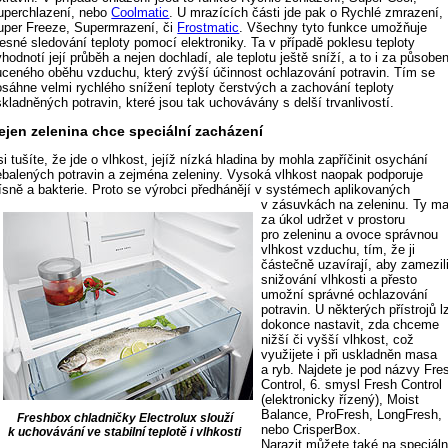
uperchlazení, nebo
Coolmatic
. U mrazících části jde pak o Rychlé zmrazení,
uper Freeze, Supermrazení, či
Frostmatic
. Všechny tyto funkce umožňuje
řesné sledování teploty pomocí elektroniky. Ta v případě poklesu teploty
hodnotí její průběh a nejen dochladí, ale teplotu ještě sníží, a to i za působen
uceného oběhu vzduchu, který zvýší účinnost ochlazování potravin. Tím se
osáhne velmi rychlého snížení teploty čerstvých a zachování teploty
kladněných potravin, které jsou tak uchovávány s delší trvanlivostí.
ejen zelenina chce speciální zacházení
i tušíte, že jde o vlhkost, jejíž nízká hladina by mohla zapříčinit osychání
ebalených potravin a zejména zeleniny. Vysoká vlhkost naopak podporuje
lísně a bakterie. Proto se výrobci předhánějí v systémech aplikovaných
v zásuvkách na zeleninu.
Ty ma
za úkol udržet v prostoru
pro zeleninu a ovoce správnou
vlhkost vzduchu, tím, že ji
částečně uzavírají, aby zamezil
snižování vlhkosti a přesto
umožní správné ochlazování
potravin. U některých přístrojů l
dokonce nastavit, zda chceme
nižší či vyšší vlhkost, což
využijete i při uskladněn masa
a ryb. Najdete je pod názvy Fre
Control, 6. smysl Fresh Control
(elektronicky řízený), Moist
Balance, ProFresh, LongFresh,
Freshbox chladničky Electrolux slouží
nebo CrisperBox.
k uchovávání ve stabilní teplotě i vlhkosti
Narazit můžete také na speciáln