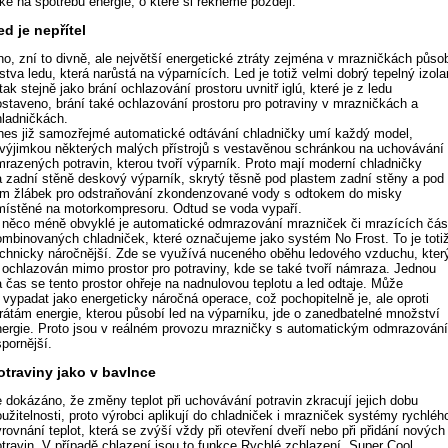
ké na spotřebu energie, o které si řekneme později.
ed je nepřítel
no, zní to divně, ale největší energetické ztráty zejména v mrazničkách půso
stva ledu, která narůstá na výparnících. Led je totiž velmi dobrý tepelný izola
tak stejně jako brání ochlazování prostoru uvnitř iglú, které je z ledu
ostaveno, brání také ochlazování prostoru pro potraviny v mrazničkách a
hladničkách.
nes již samozřejmé automatické odtávání chladničky umí každý model,
 výjimkou některých malých přístrojů s vestavěnou schránkou na uchovávání
mrazených potravin, kterou tvoří výparník. Proto mají moderní chladničky
a zadní stěně deskový výparník, skrytý těsně pod plastem zadní stěny a pod
ím žlábek pro odstraňování zkondenzované vody s odtokem do misky
místěné na motorkompresoru. Odtud se voda vypaří.
 něco méně obvyklé je automatické odmrazování mrazniček či mrazících čás
ombinovaných chladniček, které označujeme jako systém No Frost. To je toti
echnicky náročnější. Zde se využívá nuceného oběhu ledového vzduchu, kter
e ochlazován mimo prostor pro potraviny, kde se také tvoří námraza. Jednou
a čas se tento prostor ohřeje na nadnulovou teplotu a led odtaje. Může
 vypadat jako energeticky náročná operace, což pochopitelně je, ale oproti
trátám energie, kterou působí led na výparníku, jde o zanedbatelné množství
nergie. Proto jsou v reálném provozu mrazničky s automatickým odmrazován
pornější.
otraviny jako v bavlnce
e dokázáno, že změny teplot při uchovávání potravin zkracují jejich dobu
užitelnosti, proto výrobci aplikují do chladniček i mrazniček systémy rychléh
rovnání teplot, která se zvýší vždy při otevření dveří nebo při přidání nových
otravin. V případě chlazení jsou to funkce Rychlé zchlazení, Super Cool,