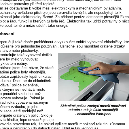
ladovat potraviny při třetí teplotě.
ím se dostáváme k volbě mezi elektronickým a mechanickým ovládáním.
chanicky ovládané přístroje jsou zpravidla levnější, ale neposkytují tolik
ožností jako elektronicky řízené. Za přidané peníze dostanete přesnější řízen
plot a řadu funkcí o kterých tu byla řeč. Elektronika tak udrží potraviny o něc
le použitelné a může ušetřit také energii.
ybavení
oporučuji také dobře prohlédnout a vyzkoušet vnitřní vybavení chladničky, kte
e důležité pro jednoduché používání. Užitečné jsou například drátěné držáky
a lahve nebo plechovky.
ontrolujte také vybavení dvířek,
teré by mělo vyhovovat
vyklostem rodiny.
edávno jsem četl názor, že staré
átěné police byly vhodnější,
otože zajišťovaly lepší cirkulaci
zduchu. Dnes se do chladniček
odávají police skleněné,
a kterými se nechává místo
ro proudění vzduchu, což
aprosto vyhovuje. Pokud je
hladnička vybavena nuceným
Skleněné police zachytí menší množství
během vzduchu, je jeho
tekutin a tak je úklid snadnější
rkulace ještě rychlejší než
- chladnička Whirlpool
případě drátěných polic. Sklo je
víc hladké, lépe sevudržuje a je
pravidla provedeno tak, že pokud vylijete menší množství tekutin, zůstanou
a něm a neprotečou do dalších pater. Úklid je tak jednodušší.