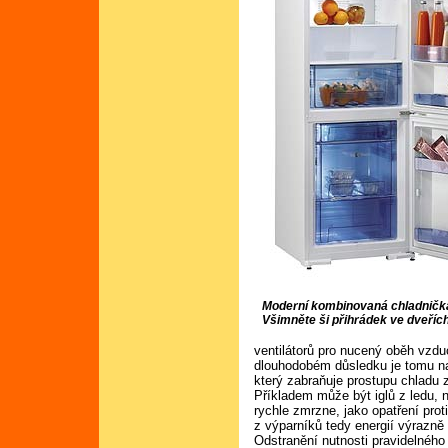
Moderní kombinovaná chladničk
Všimněte ši přihrádek ve dveříc
ventilátorů pro nucený oběh vzdu
dlouhodobém důsledku je tomu na
který zabraňuje prostupu chladu 
Příkladem může být iglů z ledu, 
rychle zmrzne, jako opatření pr
z výparníků tedy energií výrazně 
Odstranění nutnosti pravidelnéh