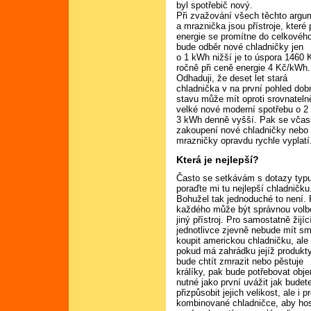
byl spotřebič nový.
Při zvažování všech těchto argum
a mraznička jsou přístroje, které 
energie se promítne do celkového
bude odběr nové chladničky jen
o 1 kWh nižší je to úspora 1460 
ročně při ceně energie 4 Kč/kWh.
Odhaduji, že deset let stará
chladnička v na první pohled do
stavu může mít oproti srovnateln
velké nové moderní spotřebu o 2
3 kWh denně vyšší. Pak se vča
zakoupení nové chladničky nebo
mrazničky opravdu rychle vyplatí
Která je nejlepší?
Často se setkávám s dotazy typ
poraďte mi tu nejlepší chladničku
Bohužel tak jednoduché to není. 
každého může být správnou volb
jiný přístroj. Pro samostatně žijíc
jednotlivce zjevně nebude mít s
koupit americkou chladničku, ale
pokud má zahrádku jejíž produkt
bude chtít zmrazit nebo pěstuje
králíky, pak bude potřebovat obje
nutné jako první uvážit jak bude
přizpůsobit jejich velikost, ale i
kombinované chladničce, aby hos