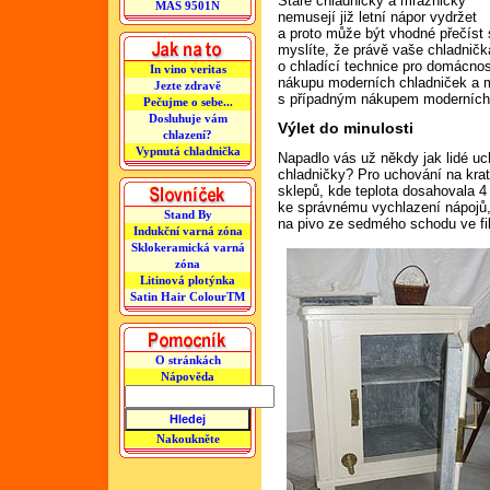
Staré chladničky a mrazničky
MAS 9501N
nemusejí již letní nápor vydržet
a proto může být vhodné přečíst s
myslíte, že právě vaše chladničk
o chladící technice pro domácno
In vino veritas
nákupu moderních chladniček a 
Jezte zdravě
s případným nákupem moderních 
Pečujme o sebe...
Dosluhuje vám
Výlet do minulosti
chlazení?
Vypnutá chladnička
Napadlo vás už někdy jak lidé uc
chladničky? Pro uchování na kra
sklepů, kde teplota dosahovala 4
ke správnému vychlazení nápojů
Stand By
na pivo ze sedmého schodu ve fi
Indukční varná zóna
Sklokeramická varná
zóna
Litinová plotýnka
Satin Hair ColourTM
O stránkách
Nápověda
Nakoukněte