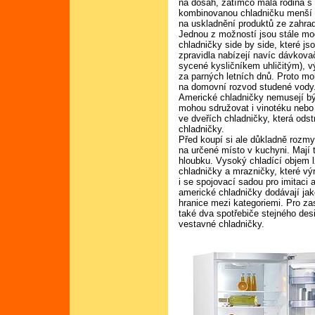
na dosah, zatímco malá rodina s
kombinovanou chladničku menší a
na uskladnění produktů ze zahra
Jednou z možností jsou stále mo
chladničky side by side, které 
zpravidla nabízejí navíc dávkova
sycené kysličníkem uhličitým), výr
za parných letních dnů. Proto moh
na domovní rozvod studené vody
Americké chladničky nemusejí bý
mohou sdružovat i vinotéku nebo 
ve dveřích chladničky, která odstr
chladničky.
Před koupí si ale důkladně rozm
na určené místo v kuchyni. Mají to
hloubku. Vysoký chladící objem 
chladničky a mrazničky, které vý
i se spojovací sadou pro imitaci 
americké chladničky dodávají jak
hranice mezi kategoriemi. Pro za
také dva spotřebiče stejného des
vestavné chladničky.