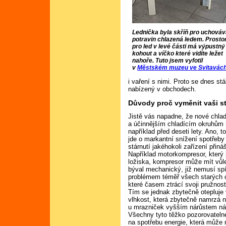
Lednička byla skříň pro uchováv
potravin chlazená ledem. Prosto
pro led v levé části má výpustný
kohout a víčko které vidíte ležet
nahoře. Tuto jsem vyfotil
v
Městském muzeu ve Svitavác
i vaření s nimi. Proto se dnes st
nabízený v obchodech.
Důvody proč vyměnit vaši s
Jistě vás napadne, že nové chlad
a účinnějším chladícím okruhům 
například před deseti lety. Ano, t
jde o markantní snížení spotřeb
stárnutí jakéhokoli zařízení přin
Například motorkompresor, který 
ložiska, kompresor může mít vůle,
býval mechanický, již nemusí spí
problémem téměř všech starých c
které časem ztrácí svoji pružnos
Tím se jednak zbytečně otepluje v
vlhkost, která zbytečně namrzá n
u mrazniček vyšším nárůstem ná
Všechny tyto těžko pozorovatelné
na spotřebu energie, která může 