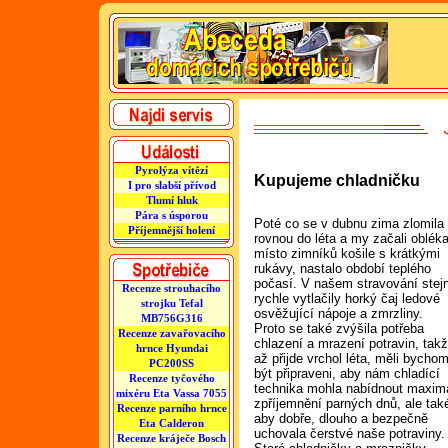
Pyrolýza vítězí
Kupujeme chladničku
I pro slabší přívod
Tlumí hluk
Pára s úsporou
Poté co se v dubnu zima zlomila
Příjemnější holení
rovnou do léta a my začali obléka
místo zimníků košile s krátkými
rukávy, nastalo období teplého
počasí. V našem stravování stej
Recenze strouhacího
rychle vytlačily horký čaj ledové
strojku Tefal
osvěžující nápoje a zmrzliny.
MB756G316
Proto se také zvýšila potřeba
Recenze zavařovacího
chlazení a mrazení potravin, tak
hrnce Hyundai
až přijde vrchol léta, měli bycho
PC200SS
být připraveni, aby nám chladící
Recenze tyčového
technika mohla nabídnout maxim
mixéru Eta Vassa 7055
zpříjemnění parných dnů, ale tak
Recenze parního hrnce
aby dobře, dlouho a bezpečně
Eta Calderon
uchovala čerstvé naše potraviny.
Recenze kráječe Bosch