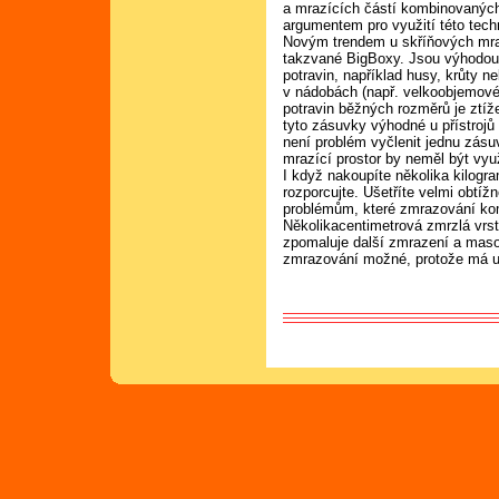
a mrazících částí kombinovaných
argumentem pro využití této tech
Novým trendem u skříňových mr
takzvané BigBoxy. Jsou výhodou
potravin, například husy, krůty 
v nádobách (např. velkoobjemové 
potravin běžných rozměrů je ztíž
tyto zásuvky výhodné u přístroj
není problém vyčlenit jednu zásu
mrazící prostor by neměl být vy
I když nakoupíte několika kilogr
rozporcujte. Ušetříte velmi obt
problémům, které zmrazování kom
Několikacentimetrová zmrzlá vrstv
zpomaluje další zmrazení a maso 
zmrazování možné, protože má uvn