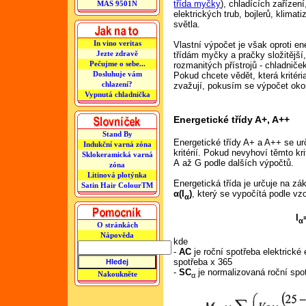
třída myčky
), chladících zařízení
MAS 9501N
elektrických trub, bojlerů, klimati
světla.
In vino veritas
Vlastní výpočet je však oproti e
Jezte zdravě
třídám myčky a pračky složitější
Pečujme o sebe...
rozmanitých přístrojů - chladnič
Dosluhuje vám
Pokud chcete vědět, která kritéri
chlazení?
zvažují, pokusím se výpočet ok
Vypnutá chladnička
Energetické třídy A+, A++
Stand By
Energetické třídy A+ a A++ se urč
Indukční varná zóna
kritérií. Pokud nevyhoví těmto kr
Sklokeramická varná
A až G podle dalších výpočtů.
zóna
Litinová plotýnka
Energetická třída je určuje na zá
Satin Hair ColourTM
α(I
)
, který se vypočítá podle vz
α
I
α
O stránkách
Nápověda
kde
-
AC
je roční spotřeba elektrické
spotřeba x 365
-
SC
je normalizovaná roční spot
Nakoukněte
α