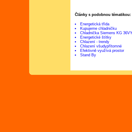
Články s podobnou tématikou:
Energetická třída
Kupujeme chladničku
Chladnička Siemens KG 36V
Energetické štítky
Chlazení - trendy
Chlazení všudypřítomné
Efektivně využívá prostor
Stand By