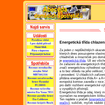
Pyrolýza vítězí
Energetická třída chlazen
I pro slabší přívod
Tlumí hluk
Za jeden z nejdůležitějích ukazat
Pára s úsporou
kterých dnes posuzujeme vlastno
Příjemnější holení
chladniček a mrazniček pro dom
je
energetická třída
. Už asi všichn
že zařazení do energetických tří
značí energetickou výhodnost sp
Recenze strouhacího
a to bez ohledu na jeho velikost,
strojku Tefal
i provedení. U chladících zařízen
MB756G316
přidána energetická třída A+ a A+
Recenze zavařovacího
evropská komise zavedla v roce
hrnce Hyundai
pro další rozlišení energetické v
PC200SS
u vyspělých přístrojů.
Recenze tyčového
Energetická třída je údaj, který m
mixéru Eta Vassa 7055
vyznačen na energetickém štítku
Recenze parního hrnce
Ten najdete u praček (
energetická
Eta Calderon
pračky
), sušiček, myček nádobí 
Recenze kráječe Bosch