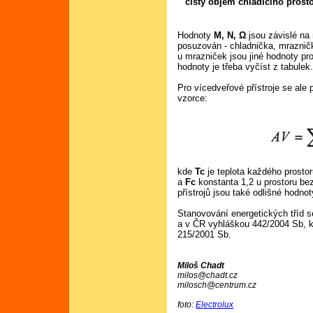
čistý objem chladícího prost
Hodnoty
M, N, Ω
jsou závislé na 
posuzován - chladnička, mraznič
u mrazniček jsou jiné hodnoty pro
hodnoty je třeba vyčíst z tabulek
Pro vícedveřové přístroje se ale 
vzorce:
kde
Tc
je teplota každého prosto
a
Fc
konstanta 1,2 u prostoru be
přístrojů jsou také odlišné hodno
Stanovování energetických tříd 
a v ČR vyhláškou 442/2004 Sb, k
215/2001 Sb.
Miloš Chadt
milos@chadt.cz
milosch@centrum.cz
foto:
Electrolux