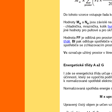
Do tohoto vzorce vstupuje řada ko
Hodnoty
M
a
N
jsou závislé na
α
α
- chladnička, mraznička, kolik
hv
jiné hodnoty pro pultové a pro sk
Hodnota
FF
je odlišná pro prost
třídě
,
BI
pak odlišuje spotřebiče 
spotřebiče se zchlazovacím pros
Vc
označuje užitný prostor v litr
Energetické třídy A až G
I zde se energetická třída určuj
účinnosti, který se vypočítá podí
k normalizované spotřebě elektri
Normalizovaná spotřeba energie 
M x upr
Upravený čistý objem je určen v