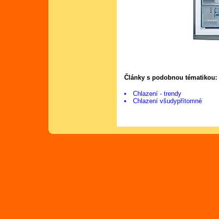
Články s podobnou tématikou:
Chlazení - trendy
Chlazení všudypřítomné