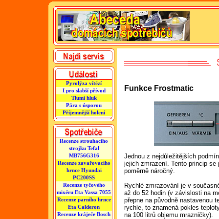
Pyrolýza vítězí
Funkce Frostmatic
I pro slabší přívod
Tlumí hluk
Pára s úsporou
Příjemnější holení
Recenze strouhacího
strojku Tefal
MB756G316
Jednou z nejdůležitějších podmín
Recenze zavařovacího
jejich zmrazení. Tento princip se 
hrnce Hyundai
poměrně náročný.
PC200SS
Recenze tyčového
Rychlé zmrazování je v současné
mixéru Eta Vassa 7055
až do 52 hodin (v závislosti na m
Recenze parního hrnce
přepne na původně nastavenou te
Eta Calderon
rychle, to znamená pokles teploty
Recenze kráječe Bosch
na 100 litrů objemu mrazničky).