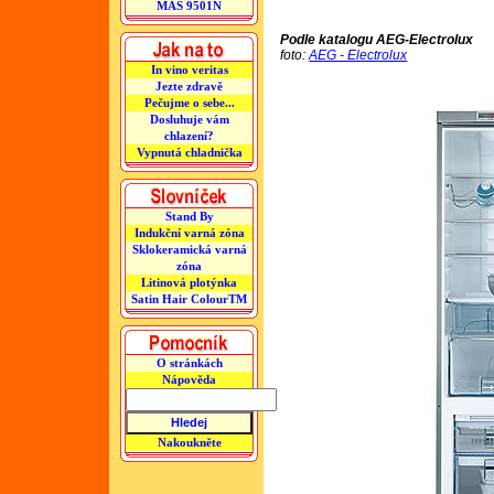
MAS 9501N
Podle katalogu AEG-Electrolux
foto:
AEG - Electrolux
In vino veritas
Jezte zdravě
Pečujme o sebe...
Dosluhuje vám
chlazení?
Vypnutá chladnička
Stand By
Indukční varná zóna
Sklokeramická varná
zóna
Litinová plotýnka
Satin Hair ColourTM
O stránkách
Nápověda
Nakoukněte