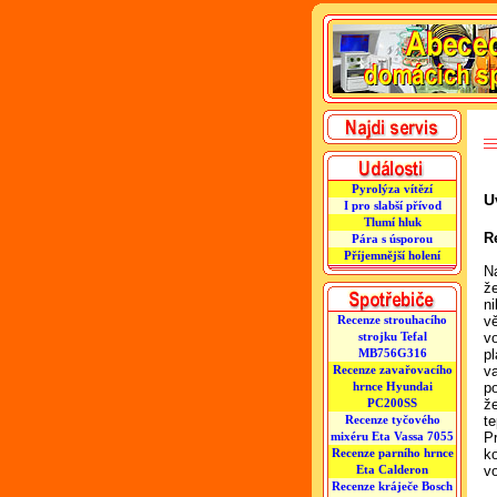
Pyrolýza vítězí
U
I pro slabší přívod
Tlumí hluk
R
Pára s úsporou
Příjemnější holení
Na
ž
ni
vě
Recenze strouhacího
vo
strojku Tefal
p
MB756G316
v
Recenze zavařovacího
po
hrnce Hyundai
že
PC200SS
te
Recenze tyčového
P
mixéru Eta Vassa 7055
k
Recenze parního hrnce
v
Eta Calderon
Recenze kráječe Bosch