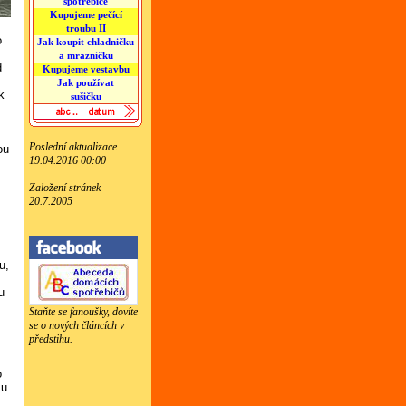
spotřebiče
Kupujeme pečící
troubu II
o
Jak koupit chladničku
.
a mrazničku
d
Kupujeme vestavbu
Jak používat
k
sušičku
Poslední aktualizace
ou
19.04.2016 00:00
Založení stránek
20.7.2005
u,
u
Staňte se fanoušky, dovíte
se o nových článcích v
předstihu.
o
su