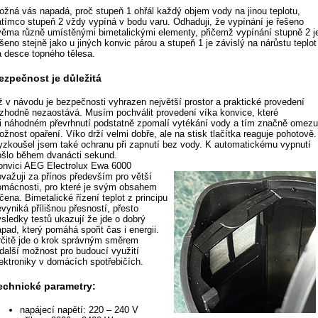
ožná vás napadá, proč stupeň 1 ohřál každý objem vody na jinou teplotu,
atímco stupeň 2 vždy vypíná v bodu varu. Odhaduji, že vypínání je řešeno
věma různě umístěnými bimetalickými elementy, přičemž vypínání stupně 2 j
šeno stejně jako u jiných konvic párou a stupeň 1 je závislý na nárůstu teplot
a desce topného tělesa.
ezpečnost je důležitá
ž v návodu je bezpečnosti vyhrazen největší prostor a praktické provedení
ozhodně nezaostává. Musím pochválit provedení víka konvice, které
ři náhodném převrhnutí podstatně zpomalí vytékání vody a tím značně omezu
žnost opaření. Víko drží velmi dobře, ale na stisk tlačítka reaguje pohotově.
yzkoušel jsem také ochranu při zapnutí bez vody. K automatickému vypnutí
ošlo během dvanácti sekund.
onvici AEG Electrolux Ewa 6000
ovažuji za přínos především pro větší
omácnosti, pro které je svým obsahem
čena. Bimetalické řízení teplot z principu
vyniká přílišnou přesností, přesto
ýsledky testů ukazují že jde o dobrý
pad, který pomáhá spořit čas i energii.
rčitě jde o krok správným směrem
 další možnost pro budoucí využití
lektroniky v domácích spotřebičích.
echnické parametry:
napájecí napětí: 220 – 240 V