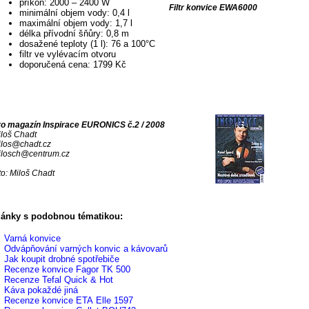
příkon: 2000 – 2400 W
Filtr konvice EWA6000
minimální objem vody: 0,4 l
maximální objem vody: 1,7 l
délka přívodní šňůry: 0,8 m
dosažené teploty (1 l): 76 a 100°C
filtr ve vylévacím otvoru
doporučená cena: 1799 Kč
ro magazín Inspirace EURONICS č.2 / 2008
iloš Chadt
ilos@chadt.cz
ilosch@centrum.cz
to: Miloš Chadt
lánky s podobnou tématikou:
Varná konvice
Odvápňování varných konvic a kávovarů
Jak koupit drobné spotřebiče
Recenze konvice Fagor TK 500
Recenze Tefal Quick & Hot
Káva pokaždé jiná
Recenze konvice ETA Elle 1597