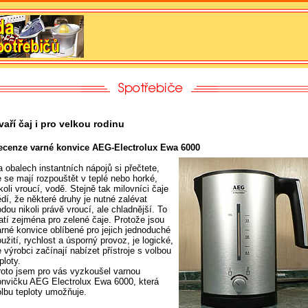
vaří čaj i pro velkou rodinu
ecenze varné konvice AEG-Electrolux Ewa 6000
 obalech instantních nápojů si přečtete,
e se mají rozpouštět v teplé nebo horké,
koli vroucí, vodě. Stejně tak milovníci čaje
dí, že některé druhy je nutné zalévat
dou nikoli právě vroucí, ale chladnější. To
latí zejména pro zelené čaje. Protože jsou
arné konvice oblíbené pro jejich jednoduché
užití, rychlost a úsporný provoz, je logické,
 výrobci začínají nabízet přístroje s volbou
ploty.
roto jsem pro vás vyzkoušel varnou
onvičku AEG Electrolux Ewa 6000, která
olbu teploty umožňuje.