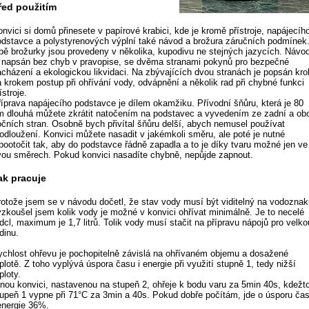
řed použitím
nvici si domů přinesete v papírové krabici, kde je kromě přístroje, napájecíh
odstavce a polystyrenových výplní také návod a brožura záručních podmínek
bě brožurky jsou provedeny v několika, kupodivu ne stejných jazycích. Návo
e napsán bez chyb v pravopise, se dvěma stranami pokynů pro bezpečné
acházení a ekologickou likvidaci. Na zbývajících dvou stranách je popsán kro
a krokem postup při ohřívání vody, odvápnění a několik rad při chybné funkci
ístroje.
říprava napájecího podstavce je dílem okamžiku. Přívodní šňůru, která je 80
m dlouhá můžete zkrátit natočením na podstavec a vyvedením ze zadní a ob
očních stran. Osobně bych přivítal šňůru delší, abych nemusel používat
rodloužení. Konvici můžete nasadit v jakémkoli směru, ale poté je nutné
 pootočit tak, aby do podstavce řádně zapadla a to je díky tvaru možné jen ve
vou směrech. Pokud konvici nasadíte chybně, nepůjde zapnout.
ak pracuje
rotože jsem se v návodu dočetl, že stav vody musí být viditelný na vodoznak
yzkoušel jsem kolik vody je možné v konvici ohřívat minimálně. Je to necelé
dcl, maximum je 1,7 litrů. Tolik vody musí stačit na přípravu nápojů pro velko
dinu.
ychlost ohřevu je pochopitelně závislá na ohřívaném objemu a dosažené
plotě. Z toho vyplývá úspora času i energie při využití stupně 1, tedy nižší
ploty.
lnou konvici, nastavenou na stupeň 2, ohřeje k bodu varu za 5min 40s, kdežt
tupeň 1 vypne při 71°C za 3min a 40s. Pokud dobře počítám, jde o úsporu ča
 energie 36%.