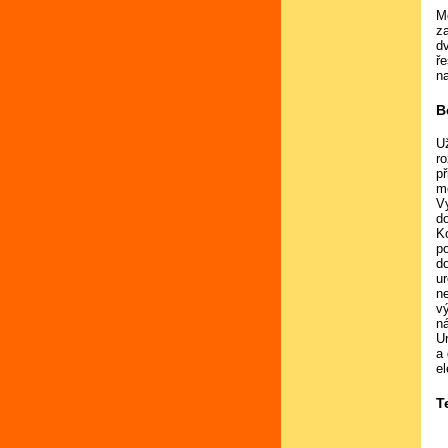
M
z
d
ře
n
B
U
r
p
mo
V
d
K
p
d
ur
ne
v
ná
U
a
e
T