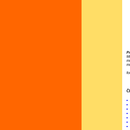
P
M
m
m
fo
Č