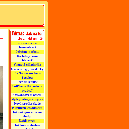
In vino veritas
Jezte zdravě
Pečujme o sebe...
Dosluhuje vám
chlazení?
Vypnutá chladnička
Ověřené typy na dárky
Pračka na studenou
i teplou
Teče mi lednice
Sušičku zvlášť nebo v
pračce?
Odvápňování octem
Mytí přístrojů v myčce
Nová pračka skáče
Kupujeme chladničku
Jak nakupovat varné
desky
Najdi servis
Jak koupit drobné