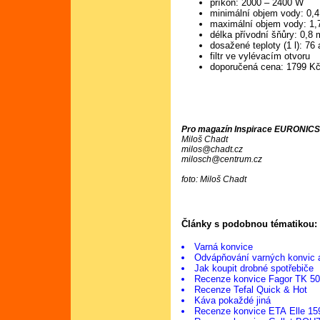
příkon: 2000 – 2400 W
minimální objem vody: 0,4
maximální objem vody: 1,7
délka přívodní šňůry: 0,8 
dosažené teploty (1 l): 76
filtr ve vylévacím otvoru
doporučená cena: 1799 K
Pro magazín Inspirace EURONICS 
Miloš Chadt
milos@chadt.cz
milosch@centrum.cz
foto: Miloš Chadt
Články s podobnou tématikou:
Varná konvice
Odvápňování varných konvic 
Jak koupit drobné spotřebiče
Recenze konvice Fagor TK 5
Recenze Tefal Quick & Hot
Káva pokaždé jiná
Recenze konvice ETA Elle 15