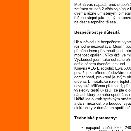
Možná vás napadá, proč stupeň 1 
zatímco stupeň 2 vždy vypíná v b
dvěma různě umístěnými bimetali
řešeno stejně jako u jiných konvi
na desce topného tělesa.
Bezpečnost je důležitá
Už v návodu je bezpečnosti vyhra
rozhodně nezaostává. Musím poch
při náhodném převrhnutí podstat
možnost opaření. Víko drží velmi 
Vyzkoušel jsem také ochranu při
došlo během dvanácti sekund.
Konvici AEG Electrolux Ewa 600
považuji za přínos především pro
domácnosti, pro které je svým 
určena. Bimetalické řízení teplot 
nevyniká přílišnou přesností, pře
výsledky testů ukazují že jde o d
nápad, který pomáhá spořit čas i 
Určitě jde o krok správným smě
a další možnost pro budoucí využ
elektroniky v domácích spotřebič
Technické parametry:
napájecí napětí: 220 – 24