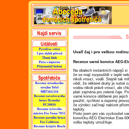
Pyrolýza vítězí
Uvaří čaj i pro velkou rodinu
I pro slabší přívod
Tlumí hluk
Recenze varné konvice AEG-El
Pára s úsporou
Příjemnější holení
Na obalech instantních nápojů si 
že se mají rozpouštět v teplé ne
nikoli vroucí, vodě. Stejně tak mi
vědí, že některé druhy je nutné z
Recenze strouhacího
vodou nikoli právě vroucí, ale chl
strojku Tefal
platí zejména pro zelené čaje. Pr
MB756G316
varné konvice oblíbené pro jejic
Recenze zavařovacího
použití, rychlost a úsporný provoz
hrnce Hyundai
že výrobci začínají nabízet přístr
PC200SS
teploty.
Recenze tyčového
Proto jsem pro vás vyzkoušel va
mixéru Eta Vassa 7055
konvičku AEG Electrolux Ewa 600
Recenze parního hrnce
volbu teploty umožňuje.
Eta Calderon
Recenze kráječe Bosch