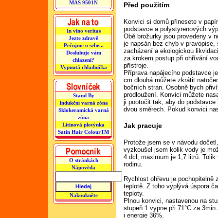
MAS 9501N
Před použitím
Konvici si domů přinesete v papír
podstavce a polystyrenových výp
In vino veritas
Obě brožurky jsou provedeny v n
Jezte zdravě
je napsán bez chyb v pravopise,
Pečujme o sebe...
zacházení a ekologickou likvidac
Dosluhuje vám
za krokem postup při ohřívání vo
chlazení?
přístroje.
Vypnutá chladnička
Příprava napájecího podstavce je
cm dlouhá můžete zkrátit natoč
bočních stran. Osobně bych přiví
prodloužení. Konvici můžete nasa
Stand By
ji pootočit tak, aby do podstavce
Indukční varná zóna
dvou směrech. Pokud konvici nas
Sklokeramická varná
zóna
Litinová plotýnka
Jak pracuje
Satin Hair ColourTM
Protože jsem se v návodu dočetl,
vyzkoušel jsem kolik vody je mož
4 dcl, maximum je 1,7 litrů. Toli
O stránkách
rodinu.
Nápověda
Rychlost ohřevu je pochopitelně
teplotě. Z toho vyplývá úspora čas
teploty.
Nakoukněte
Plnou konvici, nastavenou na stu
stupeň 1 vypne při 71°C za 3min
i energie 36%.