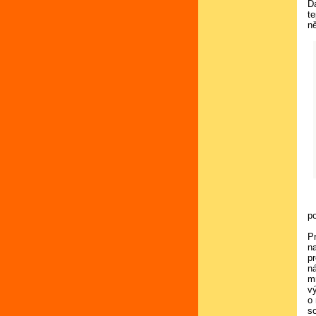
Da
t
n
po
P
n
p
n
m
v
o 
so