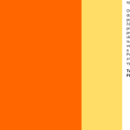
s
O
d
po
čá
p
p
ul
nu
v
a 
P
zn
v
T
F