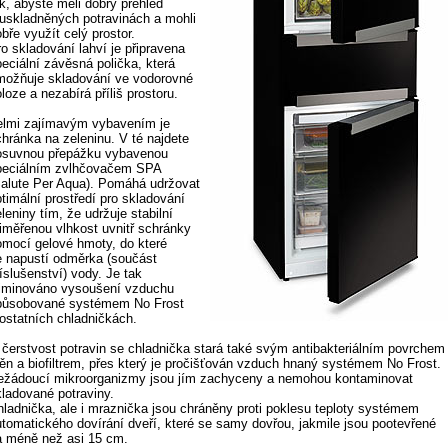
k, abyste měli dobrý přehled
 uskladněných potravinách a mohli
bře využít celý prostor.
o skladování lahví je připravena
peciální závěsná polička, která
možňuje skladování ve vodorovné
loze a nezabírá příliš prostoru.
elmi zajímavým vybavením je
chránka na zeleninu. V té najdete
osuvnou přepážku vybavenou
peciálním zvlhčovačem SPA
Salute Per Aqua). Pomáhá udržovat
timální prostředí pro skladování
leniny tím, že udržuje stabilní
řiměřenou vlhkost uvnitř schránky
omocí gelové hmoty, do které
e napustí odměrka (součást
íslušenství) vody. Je tak
liminováno vysoušení vzduchu
působované systémem No Frost
 ostatních chladničkách.
 čerstvost potravin se chladnička stará také svým antibakteriálním povrchem
těn a biofiltrem, přes který je pročišťován vzduch hnaný systémem No Frost.
ežádoucí mikroorganizmy jsou jím zachyceny a nemohou kontaminovat
kladované potraviny.
hladnička, ale i mraznička jsou chráněny proti poklesu teploty systémem
utomatického dovírání dveří, které se samy dovřou, jakmile jsou pootevřené
a méně než asi 15 cm.