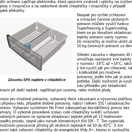
lší ochranu zajišťuje elektronika, která upozorní zvukově i opticky na zvýšen
eploty v mrazničce a na nedovřené dveře chladničky i mrazničky v případě
ějaké překážky.
Naopak pro rychlé zchlazení
a zmrazení čerstvě uložených
potravin můžete využít funkce
Superfreezing a Supercooling,
které se po dosažení skladovac
teploty potravin samy vypnou.
Do mrazničky je možno uložit a
10 kg čerstvých potravin za den
Střední zásuvka s objemem 45 
umožňuje nastavení své teploty
v rozmezí -14°C až +14°C, takž
ji lze využít jak pro chlazené, ta
i krátkodobě pro mražené
potraviny, podle toho jak je práv
Zásuvku SPA najdete v chladničce
potřeba. Další možností je využ
tuto přihrádku pro skladování
travin při další teplotě, například pro uzeniny, nebo mořské plody.
rostor pro mražené potraviny, vybavený třemi zásuvkami a výsuvnou poličko
a přípravu ledu, případně drobné potraviny, nabízí celkem 101 l skladovacího
rostoru. Vybavení systémem No Frost zabezpečuje bezúdržbový provoz bez
ámrazy. O výborně provedené izolaci celé chladničky svědčí uchování
ražených potravin ve správné skladovací teplotě ještě při 13 hodinovém
ýpadku proudu, stejně jako rozsah klimatických tříd SN - T. Ten vypovídá
možnosti provozovat přístroj při okolních teplotách od 10 do 43°C. S tím
uvisí také zařazení chladničky do energetické třídy A+, kterou si vysloužila