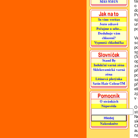
ta
MAS 9501N
o
do
Pr
s
In vino veritas
u
Jezte zdravě
po
Pečujme o sebe...
Dosluhuje vám
V
chlazení?
s
Vypnutá chladnička
p
s
(
Stand By
op
Indukční varná zóna
ze
Sklokeramická varná
p
zóna
p
Litinová plotýnka
s
Satin Hair ColourTM
př
e
z
v
O stránkách
Nápověda
O
s
N
s
Nakoukněte
C
a
n