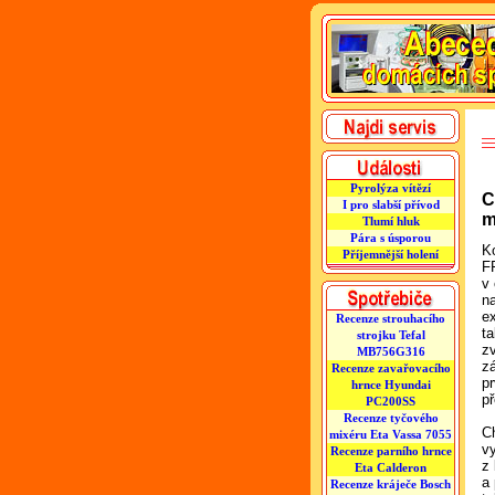
Pyrolýza vítězí
C
I pro slabší přívod
m
Tlumí hluk
Pára s úsporou
K
Příjemnější holení
F
v 
n
e
Recenze strouhacího
ta
strojku Tefal
z
MB756G316
z
Recenze zavařovacího
p
hrnce Hyundai
p
PC200SS
Recenze tyčového
Ch
mixéru Eta Vassa 7055
v
Recenze parního hrnce
z
Eta Calderon
a
Recenze kráječe Bosch