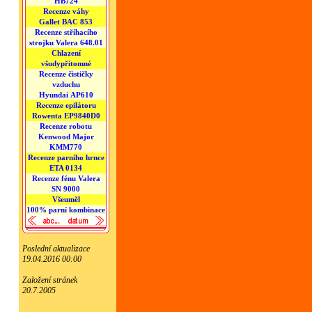
HB724
Recenze váhy
Gallet BAC 853
Recenze stříhacího
strojku Valera 648.01
Chlazení
všudypřítomné
Recenze čističky
vzduchu
Hyundai AP610
Recenze epilátoru
Rowenta EP9840D0
Recenze robotu
Kenwood Major
KMM770
Recenze parního hrnce
ETA 0134
Recenze fénu Valera
SN 9000
Všeuměl
100% parní kombinace
Poslední aktualizace
19.04.2016 00:00
Založení stránek
20.7.2005