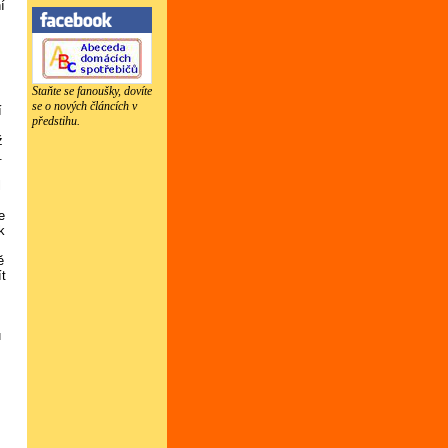
í
Staňte se fanoušky, dovíte
se o nových článcích v
í
předstihu.
ž
.
l
e
k
ě
ít
u