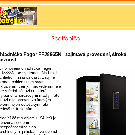
hladnička Fagor FFJ8865N - zajímavé provedení, široké
ožnosti
ombinovaná chladnička Fagor
FJ8865N, se systémem No Frost
chladící i mrazící části, zaujme
a první pohled nejen svým
xkluzivním černým provedením, ale
ké střední zásuvkou, která je
výrazněna nerezovými madly. Tato
ásuvka je opravdu zajímavým
rvkem nejen estetickým, ale
ředevším funkčním.
ladící část o objemu 194 litrů je
ybavena policemi
 bezpečnostního skla
 průhlednými poličkami ve dveřích