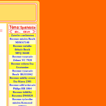
Zatočte s nečistotou
Recenze mixéru Bosch
MSM 67140
Recenze ručního
šlehače Bosch
MFQ 36440
Recenze vysavače
Zelmer VC 7920
Recenze robotu Eta
Gratussino
Recenze vysavače
Bosch BGS51842
Recenze sušičky ovoce
Eta Kiara 2301
Recenze odšťavňovače
Philips HR 1864
Recenze žehličky
Rowenta DW6020
Recenze tyčového
mixéru Kenwood