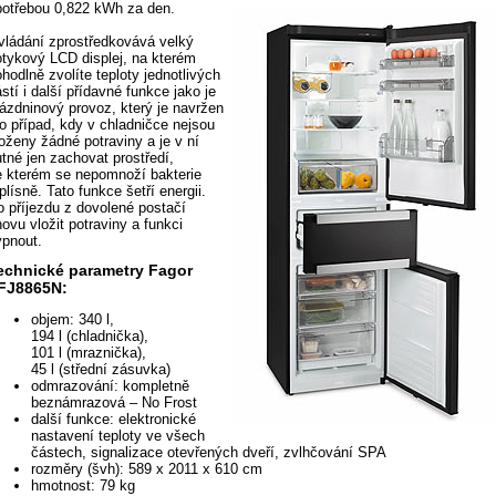
potřebou 0,822 kWh za den.
vládání zprostředkovává velký
otykový LCD displej, na kterém
hodlně zvolíte teploty jednotlivých
stí i další přídavné funkce jako je
rázdninový provoz, který je navržen
ro případ, kdy v chladničce nejsou
oženy žádné potraviny a je v ní
tné jen zachovat prostředí,
e kterém se nepomnoží bakterie
plísně. Tato funkce šetří energii.
o příjezdu z dovolené postačí
ovu vložit potraviny a funkci
ypnout.
echnické parametry Fagor
FJ8865N:
objem: 340 l,
194 l (chladnička),
101 l (mraznička),
45 l (střední zásuvka)
odmrazování: kompletně
beznámrazová – No Frost
další funkce: elektronické
nastavení teploty ve všech
částech, signalizace otevřených dveří, zvlhčování SPA
rozměry (švh): 589 x 2011 x 610 cm
hmotnost: 79 kg