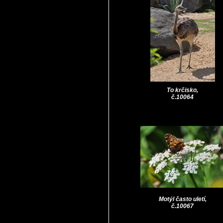
To krčisko,
č.10064
Motýl často uletí,
č.10067