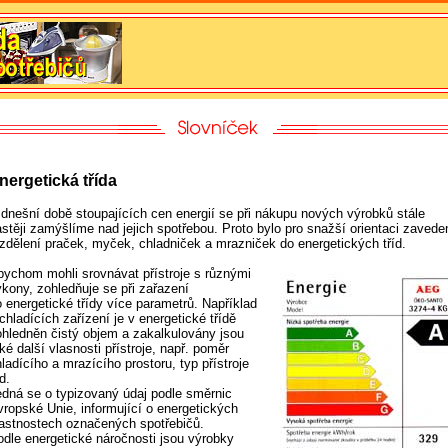
nergetická třída
 dnešní době stoupajících cen energií se při nákupu nových výrobků stále
astěji zamýšlíme nad jejich spotřebou. Proto bylo pro snažší orientaci zavede
ozdělení praček, myček, chladniček a mrazniček do energetických tříd.
bychom mohli srovnávat přístroje s různými
ýkony, zohledňuje se při zařazení
o energetické třídy více parametrů. Například
chladících zařízení je v energetické třídě
ohledněn čistý objem a zakalkulovány jsou
ké další vlasnosti přístroje, např. poměr
ladícího a mrazícího prostoru, typ přístroje
d.
edná se o typizovaný údaj podle směrnic
vropské Unie, informující o energetických
lastnostech označených spotřebičů.
odle energetické náročnosti jsou výrobky