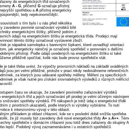
ařazeny do energetických tříd označených
ísmeny
A - G
, přičemž
G
označuje přístroj
 nejvyšší spotřebou a
A
přístroj energeticky
ejúspornější, tedy nejekonomičtější.
souvislosti s tím bylo i u nás před několika
ety zavedeno povinné označování výrobků bílé
echniky energetickými štítky, přičemž jedním z
avních údajů na energetickém štítku je energetická třída. Prodejci mají
ovinnost těmito štítky označovat vystavené zboží.
títek je nápadná samolepka s barevnými šipkami, které usnadňují orientaci
 tom, jak energeticky náročný je označený spotřebič v porovnání s dalšími
odobnými přístroji. Podle údajů uvedených na energetickém štítku si také
ůžeme přibližně spočítat, kolik nás bude provoz spotřebiče stát.
de je také třeba uvést, že výpočty provozních nákladů na základě uváděných
dajů jsou jen velmi přibližné, protože v praxi nikdy nedosáhneme referenčních
odmínek, za kterých jsou udávané spotřeby měřeny. Měření za specifických
odmínek je však nutné pro získání srovnatelných výsledků z různých měřícíc
acovišť.
ostupem času se ukazuje, že zavedení povinného zařazování výrobků
 energetických tříd a jejich označování při prodeji je velmi účinným nástroje
o snižování spotřeby výrobků. Při nákupech je totiž údaj o energetické třídě
dním z prioritních ukazatelů, podle kterých si výrobky vybíráme. To nutí
robce k intenzivnímu vývoji v této oblasti.
ářným příkladem je oblast chlazení, kde se v poslední době snížila spotřeba
atolik, že již musely být zavedeny dvě nové energetické třídy
A+
a
A++
. Tém
šechny spotřebiče v domácím chlazení jsou totiž dnes zařazeny do skupiny A
ebo lepší. Podobný vývoj zaznamenáváme i u ostatních spotřebičů