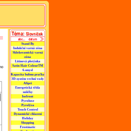
Stand By
Indukční varná zóna
Sklokeramická varná
zóna
Litinová plotýnka
Satin Hair ColourTM
no
6.smysl
Kapacita bubnu pračky
3D-systém vrchní vody
Afipri
Energetická třída
sušičky
Isofront
Pyroluxe
Pyrolýza
Touch Control
Dynamické chlazení
Holiday
Shopping
Frostmatic