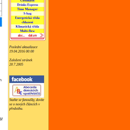
Coolmatic
Drinks Express
Time Manager
S-bag
Energetická třída
chlazení
Klimatická třída
Multi-flow
Poslední aktualizace
19.04.2016 00:00
Založení stránek
20.7.2005
h
m
Staňte se fanoušky, dovíte
se o nových článcích v
předstihu.
ěř