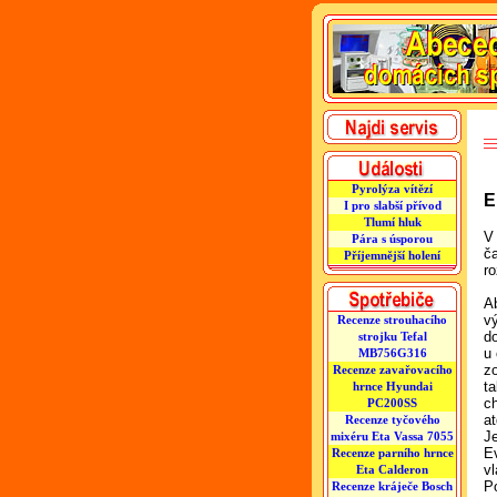
Pyrolýza vítězí
E
I pro slabší přívod
Tlumí hluk
V
Pára s úsporou
č
Příjemnější holení
r
A
v
Recenze strouhacího
d
strojku Tefal
u 
MB756G316
z
Recenze zavařovacího
ta
hrnce Hyundai
ch
PC200SS
at
Recenze tyčového
J
mixéru Eta Vassa 7055
E
Recenze parního hrnce
v
Eta Calderon
P
Recenze kráječe Bosch