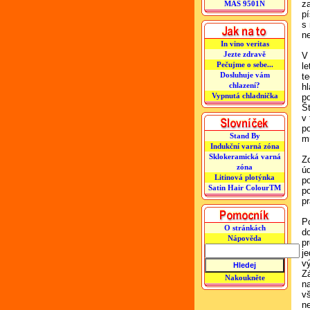
z
MAS 9501N
p
s
n
In vino veritas
Jezte zdravě
V 
Pečujme o sebe...
l
Dosluhuje vám
t
chlazení?
hl
Vypnutá chladnička
p
Š
v
p
Stand By
m
Indukční varná zóna
Sklokeramická varná
Z
zóna
ú
Litinová plotýnka
p
Satin Hair ColourTM
p
pr
P
O stránkách
do
Nápověda
pr
je
vý
Z
Nakoukněte
n
v
n