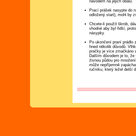
návodem na jejich obalu.
Prací prášek nasypte do 
odložený start), mohl by z
Chcete-li použít škrob, dá
vhodné aby byl řidší, pro
násypky.
Po ukončení praní prádlo 
hned několik důvodů. Vlhké
pračky je více zmačkáno a
Dalším důvodem je to, že v
živnou půdou pro množení b
může nepříjemně zapáchat
ručníku, který ležel delší