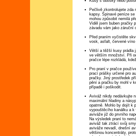
Kusy s obtisky nebo potis
Pečlivě zkontrolujete zda 
kapsy. Špinavé peníze se 
mohou způsobit nemilá pře
Viděl jsem buben pračky 
závadu vám jako záruční 
Před praním vyčistěte skvr
vosk, asfalt, červené víno
Větší a těžší kusy prádla j
ve větším množství. Při o
pračce lépe rozkládá, kde
Pro praní v pračce používe
prací prášky určené pro a
pračky. Jiný prostředek př
pění a pračku by mohl v k
případě i poškodit.
Aviváž nikdy nedávkujte n
maximální hladiny a násyp
opatrně. Mohlo by dojít k 
vypouštěcího kanálku a k 
aviváže již do prvního nap
Na výsledek praní to nemá 
aviváž tak ztrácí svůj sm
aviváže nevadí, dnešní av
většinou koncentráty, proto