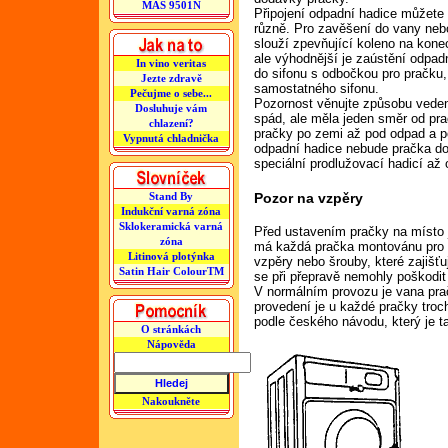
MAS 9501N
Připojení odpadní hadice můžete
různě. Pro zavěšení do vany ne
slouží zpevňující koleno na kone
ale výhodnější je zaústění odpad
In vino veritas
do sifonu s odbočkou pro pračku
Jezte zdravě
samostatného sifonu.
Pečujme o sebe...
Pozornost věnujte způsobu vedení
Dosluhuje vám
spád, ale měla jeden směr od prač
chlazení?
pračky po zemi až pod odpad a p
Vypnutá chladnička
odpadní hadice nebude pračka dob
speciální prodlužovací hadicí až 
Pozor na vzpěry
Stand By
Indukční varná zóna
Sklokeramická varná
Před ustavením pračky na místo j
zóna
má každá pračka montovánu pro b
Litinová plotýnka
vzpěry nebo šrouby, které zajišť
Satin Hair ColourTM
se při přepravě nemohly poškodit
V normálním provozu je vana prač
provedení je u každé pračky troch
podle českého návodu, který je t
O stránkách
Nápověda
Nakoukněte