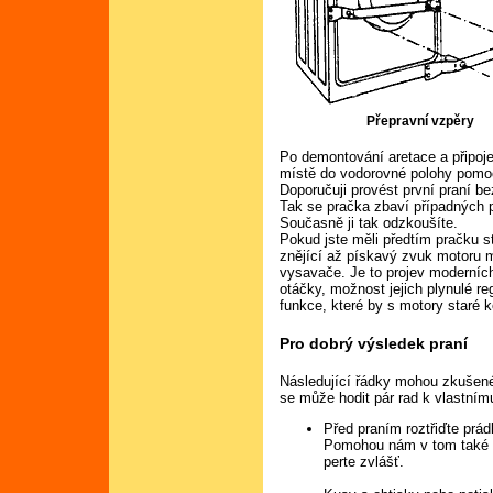
Přepravní vzpěry
Po demontování aretace a připoje
místě do vodorovné polohy pomo
Doporučuji provést první praní be
Tak se pračka zbaví případných 
Současně ji tak odzkoušíte.
Pokud jste měli předtím pračku 
znějící až pískavý zvuk motoru 
vysavače. Je to projev moderníc
otáčky, možnost jejich plynulé re
funkce, které by s motory staré 
Pro dobrý výsledek praní
Následující řádky mohou zkušené
se může hodit pár rad k vlastnímu
Před praním roztřiďte prád
Pomohou nám v tom také s
perte zvlášť.