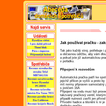
Pyrolýza vítězí
Jak používat pračku - zak
I pro slabší přívod
Tlumí hluk
Tak jako každý stroj, potřebuje i
Pára s úsporou
a občasnou údržbu, aby vám dlouh
Příjemnější holení
a pokud jste již automatickou pra
v pořádku.
Recenze strouhacího
Připojení k rozvodům
strojku Tefal
MB756G316
Automatická pračka patří ke spo
Recenze zavařovacího
jejichž příkon je vyšší a proto by
hrnce Hyundai
mít normy připraven samostatný 
PC200SS
s jističem 16A.
Recenze tyčového
Připojení na vodu musí být prov
mixéru Eta Vassa 7055
takzvaný pračkový ventil, kterým
Recenze parního hrnce
případě nutnosti zavřít jen přívod
Eta Calderon
Přívodní hadice a těsnění k ní je
Recenze kráječe Bosch
dodávky pračky.