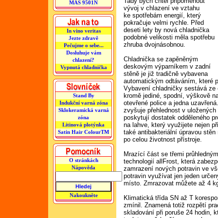
Tady bych chtěl připomenout
MAS 9501N
vývoj v chlazení ve vztahu
ke spotřebám energií, který
pokračuje velmi rychle. Před
deseti lety by nová chladnička
In vino veritas
podobné velikosti měla spotřebu
Jezte zdravě
zhruba dvojnásobnou.
Pečujme o sebe...
Dosluhuje vám
Chladnička se zapěněným
chlazení?
deskovým výparníkem v zadní
Vypnutá chladnička
stěně je již tradičně vybavena
automatickým odtáváním, které p
Vybavení chladničky sestává ze č
kromě jediné, spodní, výškově nas
Stand By
otevřené police a jedna uzavřená
Indukční varná zóna
zvyšuje přehlednost v uložených
Sklokeramická varná
poskytují dostatek odděleného pr
zóna
na lahve, který využijete nejen p
Litinová plotýnka
také antibakteriální úpravou stěn 
Satin Hair ColourTM
po celou životnost přístroje.
Mrazící část se třemi průhledným
O stránkách
technologií allFrost, která zabez
Nápověda
zamrazení nových potravin ve vše
potravin využívat jen jeden určen
místo. Zmrazovat můžete až 4 kg
Nakoukněte
Klimatická třída SN až T korespon
zmínil. Znamená totiž rozpětí pr
skladování při poruše 24 hodin, k