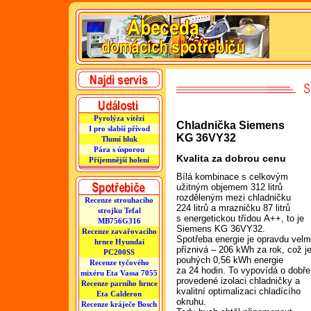
Pyrolýza vítězí
Chladnička Siemens
I pro slabší přívod
KG 36VY32
Tlumí hluk
Pára s úsporou
Kvalita za dobrou cenu
Příjemnější holení
Bílá kombinace s celkovým
užitným objemem 312 litrů
rozděleným mezi chladničku
Recenze strouhacího
224 litrů a mrazničku 87 litrů
strojku Tefal
s energetickou třídou A++, to je
MB756G316
Siemens KG 36VY32.
Recenze zavařovacího
Spotřeba energie je opravdu velm
hrnce Hyundai
příznivá – 206 kWh za rok, což j
PC200SS
pouhých 0,56 kWh energie
Recenze tyčového
za 24 hodin. To vypovídá o dobře
mixéru Eta Vassa 7055
provedené izolaci chladničky a
Recenze parního hrnce
kvalitní optimalizaci chladícího
Eta Calderon
okruhu.
Recenze kráječe Bosch