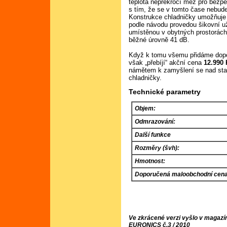
teplota nepřekročí mez pro bezpe
s tím, že se v tomto čase nebude 
Konstrukce chladničky umožňuje 
podle návodu provedou šikovní už
umístěnou v obytných prostorách 
běžné úrovně 41 dB.
Když k tomu všemu přidáme dopo
však „přebíjí“ akční cena
12.990
námětem k zamyšlení se nad sta
chladničky.
Technické parametry
Objem:
Odmrazování:
Další funkce
Rozměry (švh):
Hmotnost:
Doporučená maloobchodní cena
Ve zkrácené verzi vyšlo v magazí
EURONICS č.3 / 2010