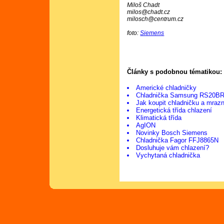
Miloš Chadt
milos@chadt.cz
milosch@centrum.cz
foto:
Siemens
Články s podobnou tématikou:
Americké chladničky
Chladnička Samsung RS20B
Jak koupit chladničku a mraz
Energetická třída chlazení
Klimatická třída
AgION
Novinky Bosch Siemens
Chladnička Fagor FFJ8865N
Dosluhuje vám chlazení?
Vychytaná chladnička