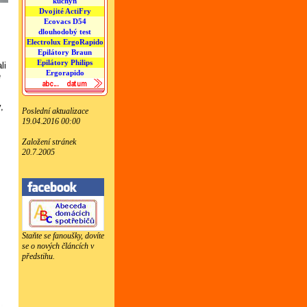
kuchyň
Dvojité ActiFry
Ecovacs D54
dlouhodobý test
Electrolux ErgoRapido
Epilátory Braun
Epilátory Philips
li
Ergorapido
é
,
Poslední aktualizace
19.04.2016 00:00
Založení stránek
20.7.2005
Staňte se fanoušky, dovíte
se o nových článcích v
předstihu.