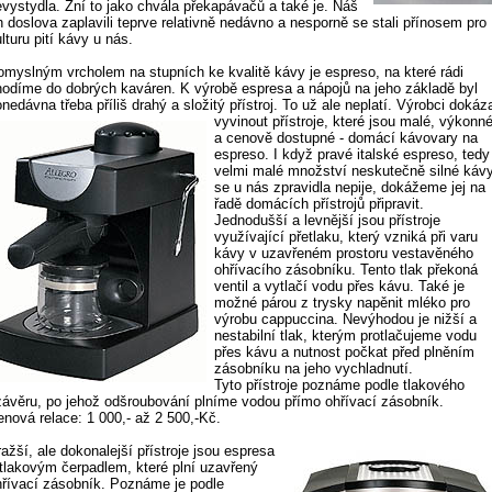
evystydla. Zní to jako chvála překapávačů a také je. Náš
h doslova zaplavili teprve relativně nedávno a nesporně se stali přínosem pro
lturu pití kávy u nás.
omyslným vrcholem na stupních ke kvalitě kávy je espreso, na které rádi
hodíme do dobrých kaváren. K výrobě espresa a nápojů na jeho základě byl
nedávna třeba příliš drahý a složitý přístroj.
To už ale neplatí. Výrobci dokáza
vyvinout přístroje, které jsou malé, výkonn
a cenově dostupné - domácí kávovary na
espreso. I když pravé italské espreso, tedy
velmi malé množství neskutečně silné kávy
se u nás zpravidla nepije, dokážeme jej na
řadě domácích přístrojů připravit.
Jednodušší a levnější jsou přístroje
využívající přetlaku, který vzniká při varu
kávy v uzavřeném prostoru vestavěného
ohřívacího zásobníku. Tento tlak překoná
ventil a vytlačí vodu přes kávu. Také je
možné párou z trysky napěnit mléko pro
výrobu cappuccina. Nevýhodou je nižší a
nestabilní tlak, kterým protlačujeme vodu
přes kávu a nutnost počkat před plněním
zásobníku na jeho vychladnutí.
Tyto přístroje poznáme podle tlakového
závěru, po jehož odšroubování plníme vodou přímo ohřívací zásobník.
enová relace: 1 000,- až 2 500,-Kč.
ažší, ale dokonalejší přístroje jsou espresa
 tlakovým čerpadlem, které plní uzavřený
hřívací zásobník. Poznáme je podle