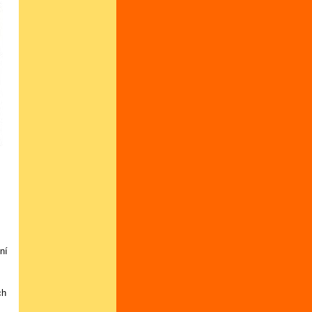
ní
ch