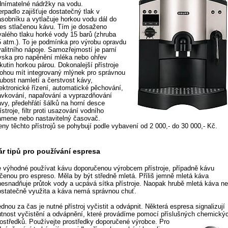
dnímatelné nádržky na vodu.
rpadlo zajišťuje dostatečný tlak v
ásobníku a vytlačuje horkou vodu dál do
řes stlačenou kávu. Tím je dosaženo
rvalého tlaku horké vody 15 barů (zhruba
5 atm.). To je podmínka pro výrobu opravdu
valitního nápoje. Samozřejmostí je parní
ryska pro napěnění mléka nebo ohřev
kutin horkou párou. Dokonalejší přístroje
ohou mít integrovaný mlýnek pro správnou
rubost namletí a čerstvost kávy,
lektronické řízení, automatické pěchování,
ávkování, napařování a vyprazdňování
ávy, předehřátí šálků na horní desce
ístroje, filtr proti usazování vodního
amene nebo nastavitelný časovač.
eny těchto přístrojů se pohybují podle vybavení od 2 000,- do 30 000,- Kč.
ár tipů pro používání espresa
e výhodné používat kávu doporučenou výrobcem přístroje, případně kávu
rčenou pro espreso. Měla by být středně mletá. Příliš jemně mletá káva
nesnadňuje průtok vody a ucpává sítka přístroje. Naopak hrubě mletá káva ne
ostatečně využita a káva nemá správnou chuť.
dnou za čas je nutné přístroj vyčistit a odvápnit. Některá espresa signalizují
utnost vyčistění a odvápnění, které provádíme pomocí příslušných chemický
rostředků.
Používejte prostředky doporučené výrobce. Pro