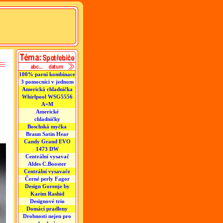
100% parní kombinace
3 pomocníci v jednom
Americká chladnička
Whirlpool WSG5556
A+M
Americké
chladničky
Boschská myčka
Braun Satin Hear
Candy Grand EVO
1473 DW
Centrální vysavač
Aldes C.Booster
Centrální vysavače
Černé perly Fagor
Design Gorenje by
Karim Rashid
Designové trio
Domácí pradleny
Drobnosti nejen pro