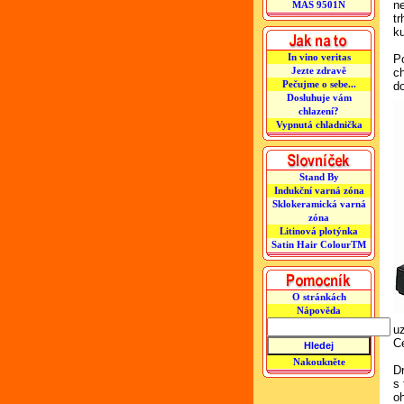
n
MAS 9501N
tr
ku
In vino veritas
P
Jezte zdravě
c
Pečujme o sebe...
do
Dosluhuje vám
chlazení?
Vypnutá chladnička
Stand By
Indukční varná zóna
Sklokeramická varná
zóna
Litinová plotýnka
Satin Hair ColourTM
O stránkách
Nápověda
u
C
Nakoukněte
Dr
s
o