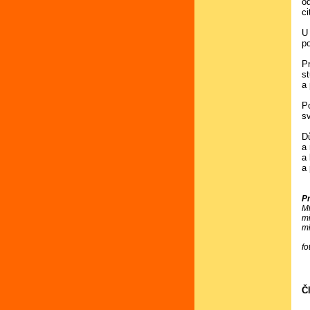
o
c
U
p
P
s
a
P
s
D
a
a
a
P
M
m
m
fo
Č