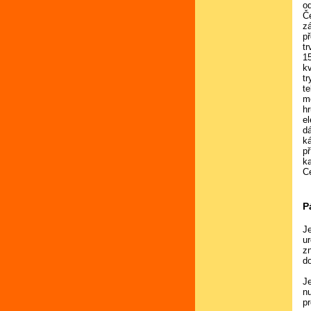
o
Če
z
p
t
1
k
t
te
m
h
e
d
k
př
k
C
P
J
u
z
d
Je
n
p