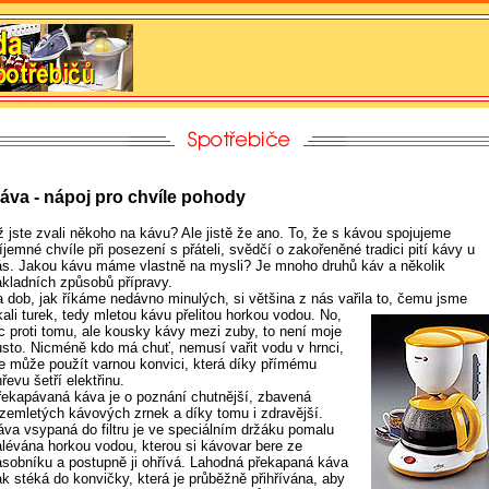
áva - nápoj pro chvíle pohody
ž jste zvali někoho na kávu? Ale jistě že ano. To, že s kávou spojujeme
íjemné chvíle při posezení s přáteli, svědčí o zakořeněné tradici pití kávy u
ás. Jakou kávu máme vlastně na mysli? Je mnoho druhů káv a několik
ákladních způsobů přípravy.
a dob, jak říkáme nedávno minulých, si většina z nás vařila to, čemu jsme
kali
turek, tedy mletou kávu přelitou horkou vodou. No,
ic proti tomu, ale kousky kávy mezi zuby, to není moje
usto. Nicméně kdo má chuť, nemusí vařit vodu v hrnci,
le může použít varnou konvici, která díky přímému
řevu šetří elektřinu.
řekapávaná káva je o poznání chutnější, zbavená
ozemletých kávových zrnek a díky tomu i zdravější.
áva vsypaná do filtru je ve speciálním držáku pomalu
alévána horkou vodou, kterou si kávovar bere ze
ásobníku a postupně ji ohřívá. Lahodná překapaná káva
ak stéká do konvičky, která je průběžně přihřívána, aby