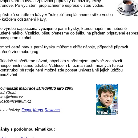
dvápňování to bývají zpravidla přípravky na bázi kyseliny
itrónové. Po vyčištění propláchneme espreso čistou vodou.
 přístrojů se sítkem kávy v "rukojeti" propláchneme sítko vodou
o každém odstranění kávy.
ro výrobu cappuccina využijeme parní trysky, kterou napěníme netučné
tudené mléko. Vzniklou pěnu přenesme do šálku na předem připravené espre
 posypeme skořicí.
omocí ostré páry z parní trysky můžeme ohřát nápoje, případně připravit
vařené víno nebo grog.
ůkladně si přečteme návod, abychom s přístrojem správně zacházeli
 neopomněli nutnou údržbu. Vzhledem k rozmanitosti možných funkcí
 konstrukcí přístroje není možné zde popsat univerzálně jejich údržbu
 používání.
ro magazín Inspirace EURONICS jaro 2005
iloš Chadt
ilos@chadt.cz
ilosch@centrum.cz
to a obrázky:
Fagor
,
Krups
,
Rowenta
lánky s podobnou tématikou: