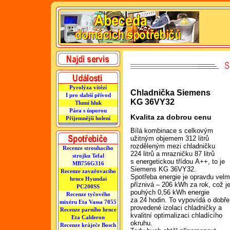
Pyrolýza vítězí
Chladnička Siemens
I pro slabší přívod
KG 36VY32
Tlumí hluk
Pára s úsporou
Kvalita za dobrou cenu
Příjemnější holení
Bílá kombinace s celkovým
užitným objemem 312 litrů
rozděleným mezi chladničku
Recenze strouhacího
224 litrů a mrazničku 87 litrů
strojku Tefal
s energetickou třídou A++, to je
MB756G316
Siemens KG 36VY32.
Recenze zavařovacího
Spotřeba energie je opravdu velm
hrnce Hyundai
příznivá – 206 kWh za rok, což j
PC200SS
pouhých 0,56 kWh energie
Recenze tyčového
za 24 hodin. To vypovídá o dobře
mixéru Eta Vassa 7055
provedené izolaci chladničky a
Recenze parního hrnce
kvalitní optimalizaci chladícího
Eta Calderon
okruhu.
Recenze kráječe Bosch