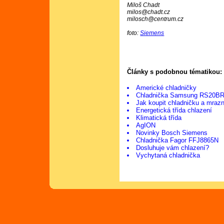
Miloš Chadt
milos@chadt.cz
milosch@centrum.cz
foto:
Siemens
Články s podobnou tématikou:
Americké chladničky
Chladnička Samsung RS20B
Jak koupit chladničku a mraz
Energetická třída chlazení
Klimatická třída
AgION
Novinky Bosch Siemens
Chladnička Fagor FFJ8865N
Dosluhuje vám chlazení?
Vychytaná chladnička