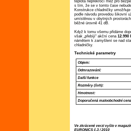
teplota nepřekročí mez pro bezpe
s tím, že se v tomto čase nebude 
Konstrukce chladničky umožňuje 
podle návodu provedou šikovní už
umístěnou v obytných prostorách 
běžné úrovně 41 dB.
Když k tomu všemu přidáme dopo
však „přebíjí“ akční cena
12.990
námětem k zamyšlení se nad sta
chladničky.
Technické parametry
Objem:
Odmrazování:
Další funkce
Rozměry (švh):
Hmotnost:
Doporučená maloobchodní cena
Ve zkrácené verzi vyšlo v magazí
EURONICS č.3 / 2010