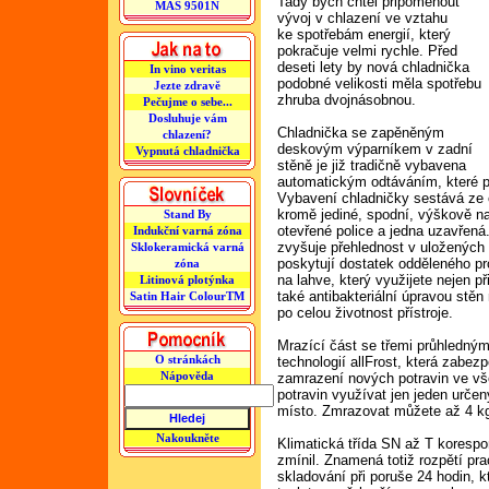
Tady bych chtěl připomenout
MAS 9501N
vývoj v chlazení ve vztahu
ke spotřebám energií, který
pokračuje velmi rychle. Před
deseti lety by nová chladnička
In vino veritas
podobné velikosti měla spotřebu
Jezte zdravě
zhruba dvojnásobnou.
Pečujme o sebe...
Dosluhuje vám
Chladnička se zapěněným
chlazení?
deskovým výparníkem v zadní
Vypnutá chladnička
stěně je již tradičně vybavena
automatickým odtáváním, které p
Vybavení chladničky sestává ze č
kromě jediné, spodní, výškově nas
Stand By
otevřené police a jedna uzavřená
Indukční varná zóna
zvyšuje přehlednost v uložených
Sklokeramická varná
poskytují dostatek odděleného pr
zóna
na lahve, který využijete nejen p
Litinová plotýnka
také antibakteriální úpravou stěn 
Satin Hair ColourTM
po celou životnost přístroje.
Mrazící část se třemi průhledným
O stránkách
technologií allFrost, která zabez
Nápověda
zamrazení nových potravin ve vše
potravin využívat jen jeden určen
místo. Zmrazovat můžete až 4 kg
Nakoukněte
Klimatická třída SN až T korespon
zmínil. Znamená totiž rozpětí pr
skladování při poruše 24 hodin, k