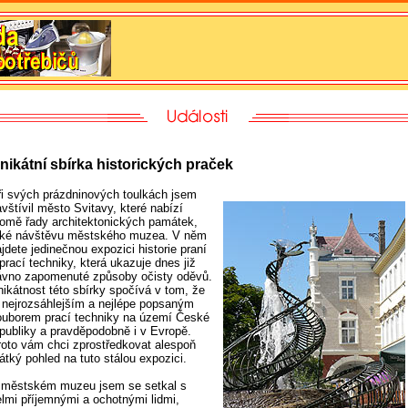
nikátní sbírka historických praček
ři svých prázdninových toulkách jsem
vštívil město Svitavy, které nabízí
romě řady architektonických památek,
aké návštěvu městského muzea. V něm
jdete jedinečnou expozici historie praní
prací techniky, která ukazuje dnes již
ávno zapomenuté způsoby očisty oděvů.
nikátnost této sbírky spočívá v tom, že
e nejrozsáhlejším a nejlépe popsaným
ouborem prací techniky na území České
epubliky a pravděpodobně i v Evropě.
roto vám chci zprostředkovat alespoň
átký pohled na tuto stálou expozici.
 městském muzeu jsem se setkal s
elmi příjemnými a ochotnými lidmi,