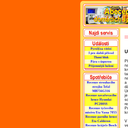
Pyrolýza vítězí
U
I pro slabší přívod
Tlumí hluk
P
Pára s úsporou
na
Příjemnější holení
k
t
na
a 
Recenze strouhacího
d
strojku Tefal
U
MB756G316
j
Recenze zavařovacího
s
hrnce Hyundai
r
PC200SS
P
Recenze tyčového
kr
mixéru Eta Vassa 7055
Recenze parního hrnce
V
Eta Calderon
v
Recenze kráječe Bosch