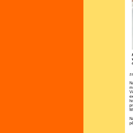
z
N
m
V
e
h
pr
M
N
p