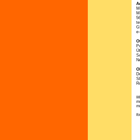
A
M
M
5
t
G
e
O
P
Út
So
Ne
O
D
S
R
M
m
m
fo