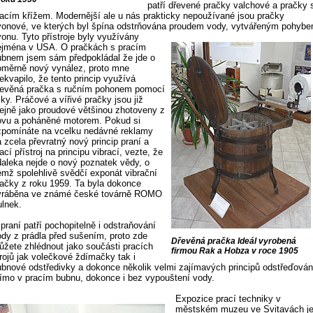
patří dřevené pračky valchové a pračky 
racím křížem. Modernější ale u nás prakticky nepoužívané jsou pračky
vonové, ve kterých byl špína odstrňována proudem vody, vytvářeným pohyb
vonu.
Tyto přístroje byly využívány
ejména v USA. O pračkách s pracím
ubnem jsem sám předpokládal že jde o
oměrně nový vynález, proto mne
ekvapilo, že tento princip využívá
řevěná pračka s ručním pohonem pomocí
iky. Práčové a vířivé pračky jsou již
tejně jako proudové většinou zhotoveny z
ovu a poháněné motorem. Pokud si
zpomínáte na vcelku nedávné reklamy
 zcela převratný nový princip praní a
ací přístroj na principu vibrací, vezte, že
daleka nejde o nový poznatek vědy, o
emž spolehlivě svědčí exponát vibrační
račky z roku 1959. Ta byla dokonce
yráběna ve známé české továrně ROMO
ulnek.
praní patří pochopitelně i odstraňování
ody z prádla před sušením, proto zde
Dřevěná pračka Ideál vyrobená
ůžete zhlédnout jako součásti pracích
firmou Rak a Hobza v roce 1905
trojů jak volečkové ždímačky tak i
ubnové odstředivky a dokonce několik velmi zajímavých principů odstřeďován
římo v pracím bubnu, dokonce i bez vypouštení vody.
Expozice prací techniky v
městském muzeu ve Svitavách j