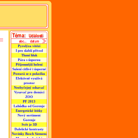
Pyrolýza vítězí
I pro slabší přívod
Tlumí hluk
Pára s úsporou
Příjemnější holení
Sušení citlivé i úsporné
Postará se o pokožku
Efektivně využívá
prostor
Neobyčejný odsavač
Vysavač pro domácí
ZOO
PF 2013
Lahůdka od Gorenje
Energetické štítky
Nový sortiment
Gorenje
Svět je 3D
Dalešické kontrasty
Novinky Bosch Siemens