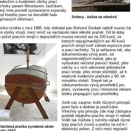
ředevším s kurátorem sbírky prací
echniky panem Miroslavem Jančíkem,
terý mne provedl vystavenými exponáty
 od kterého jsem se dozvěděl řadu
Svitavy - kašna na náměstí
ajímavých informací.
bírka vznikla v roce 1995, kdy sběratel pan Bohumil Doubek nabídl muzeu čá
vé sbírky strojů, mezi nimiž se nacházelo také několik praček. Od té doby
e počet pracích strojů v depozitářích muzea rozrostl asi na 150 kusů,
ze
kterých nejzajímavějších asi 40 kusů
pracích strojů tvoří základ expozice pran
a prací techniky. Ta je seřazena tak, aby
dokumentovala vývoj praní, od
nejprimitivnějších metod, jako je
vytloukání nečistot pomocí tlouků, přes
valchy a z nich odvozené jednoduché
prací stroje, přes stroje složitější, až k
relativně moderním pračkám z 60. let
minulého století. Stejně tak je
zdokumentován vývoj prostředků pro
praní, vystaveny jsou i historické reklam
letáky propagující tyto prostředky.
Jistě vás zaujme, kolik různých principů
praní bylo a dodnes je používáno.
Všechny tyto principy zde mají zástupce
podobě nějakého pracího stroje či nářadí
Vidět tak můžete z ručního nářadí různé
typy pracích zvonů a pračky na ruční i
Valchová pračka vyrobená okolo
elektrický pohon. Z nich mezi nejstarší
roku 1930