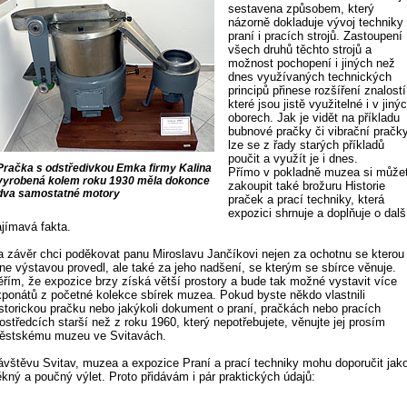
sestavena způsobem, který
názorně dokladuje vývoj techniky
praní i pracích strojů. Zastoupení
všech druhů těchto strojů a
možnost pochopení i jiných než
dnes využívaných technických
principů přinese rozšíření znalostí
které jsou jistě využitelné i v jiný
oborech. Jak je vidět na příkladu
bubnové pračky či vibrační pračky
lze se z řady starých příkladů
poučit a využít je i dnes.
Pračka s odstředivkou Emka firmy Kalina
Přímo v pokladně muzea si může
vyrobená kolem roku 1930 měla dokonce
zakoupit také brožuru Historie
dva samostatné motory
praček a prací techniky, která
expozici shrnuje a doplňuje o dalš
ajímavá fakta.
a závěr chci poděkovat panu Miroslavu Jančíkovi nejen za ochotnu se kterou
ne výstavou provedl, ale také za jeho nadšení, se kterým se sbírce věnuje.
ěřím, že expozice brzy získá větší prostory a bude tak možné vystavit více
xponátů z početné kolekce sbírek muzea. Pokud byste někdo vlastnili
istorickou pračku nebo jakýkoli dokument o praní, pračkách nebo pracích
ostředcích starší než z roku 1960, který nepotřebujete, věnujte jej prosím
ěstskému muzeu ve Svitavách.
ávštěvu Svitav, muzea a expozice Praní a prací techniky mohu doporučit jak
ěkný a poučný výlet. Proto přidávám i pár praktických údajů: