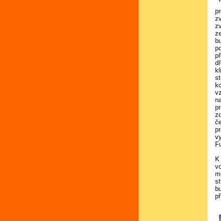
p
z
z
z
b
p
př
d
kl
s
k
v
na
pr
z
č
p
v
F
K 
v
m
s
b
p