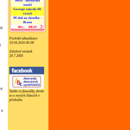
Mora - kuchařská
soutěž
Gorenje oslavila 60.
výročí
90 dnů na zkoušku -
Braun
st
Poslední aktualizace
19.04.2016 00:00
í
Založení stránek
20.7.2005
ní
Staňte se fanoušky, dovíte
se o nových článcích v
předstihu.
 v
.