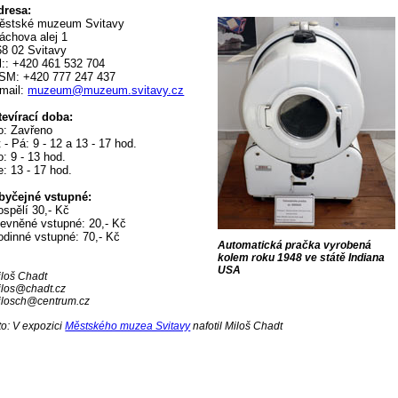
dresa:
ěstské muzeum Svitavy
áchova alej 1
68 02 Svitavy
el:: +420 461 532 704
SM: +420 777 247 437
-mail:
muzeum@muzeum.svitavy.cz
tevírací doba:
o: Zavřeno
 - Pá: 9 - 12 a 13 - 17 hod.
: 9 - 13 hod.
: 13 - 17 hod.
byčejné vstupné:
ospělí 30,- Kč
levněné vstupné: 20,- Kč
odinné vstupné: 70,- Kč
Automatická pračka vyrobená
kolem roku 1948 ve státě Indiana
USA
iloš Chadt
ilos@chadt.cz
ilosch@centrum.cz
to: V expozici
Městského muzea Svitavy
nafotil Miloš Chadt