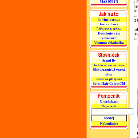
p
MAS 9501N
t
k
a
In vino veritas
z
Jezte zdravě
Pečujme o sebe...
S
Dosluhuje vám
s
chlazení?
s
Vypnutá chladnička
Stand By
Indukční varná zóna
Sklokeramická varná
zóna
Litinová plotýnka
Satin Hair ColourTM
O stránkách
Nápověda
Nakoukněte