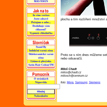
MAS 9501N
In vino veritas
Jezte zdravě
plochu a tím rozšíření množství a 
Pečujme o sebe...
Dosluhuje vám
chlazení?
Vypnutá chladnička
Stand By
Indukční varná zóna
Sklokeramická varná
Proto se s ním dnes můžeme setka
zóna
nebo odsavačů.
Litinová plotýnka
Satin Hair ColourTM
Miloš Chadt
milos@chadt.cz
milosch@centrum.cz
O stránkách
Nápověda
foto:
Mora
,
Samsung
,
Siemens
Nakoukněte