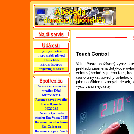
Pyrolýza vítězí
Touch Control
I pro slabší přívod
Tlumí hluk
Velmi často používaný výraz, kte
Pára s úsporou
překladu znamená dotykové ovlá
Příjemnější holení
velmi výhodné zejména tam, kde 
často umývat povrchy ovládacích
jako například u varných desek, 
využíváno nejčastěji.
Recenze strouhacího
strojku Tefal
MB756G316
Recenze zavařovacího
hrnce Hyundai
PC200SS
Recenze tyčového
mixéru Eta Vassa 7055
Recenze parního hrnce
Eta Calderon
Recenze kráječe Bosch