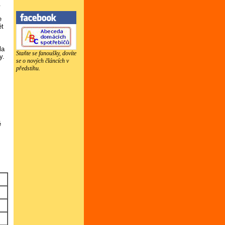
.
e
ět
la
Staňte se fanoušky, dovíte
y.
se o nových článcích v
předstihu.
ě