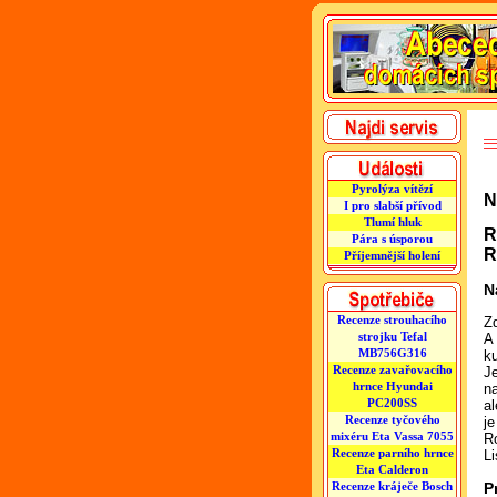
Pyrolýza vítězí
N
I pro slabší přívod
Tlumí hluk
R
Pára s úsporou
R
Příjemnější holení
N
Recenze strouhacího
Z
strojku Tefal
A 
MB756G316
ku
Recenze zavařovacího
Je
hrnce Hyundai
n
PC200SS
al
Recenze tyčového
j
mixéru Eta Vassa 7055
R
Recenze parního hrnce
L
Eta Calderon
Recenze kráječe Bosch
P