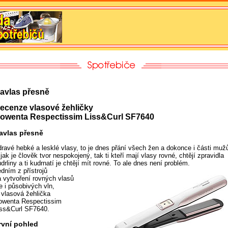
avlas přesně
ecenze vlasové žehličky
owenta Respectissim Liss&Curl SF7640
avlas přesně
dravé hebké a lesklé vlasy, to je dnes přání všech žen a dokonce i části muž
jak je člověk tvor nespokojený, tak ti kteří mají vlasy rovné, chtějí zpravidla
drliny a ti kudrnatí je chtějí mít rovné.
To ale dnes není problém.
dním z přístrojů
a vytvoření rovných vlasů
e i působivých vln,
e vlasová žehlička
owenta Respectissim
iss&Curl SF7640.
rvní pohled