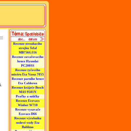
Recenze strouhacího
strojku Tefal
MB756G316
Recenze zavařovacího
hrnce Hyundai
PC200SS
Recenze tyčového
mixéru Eta Vassa 7055
Recenze parního hrnce
Eta Calderon
ů.
Recenze kráječe Bosch
MAS 9501N
Pračky a sušičky
Recenze Ecovacs
Winbot W710
Recenze vysavače
Ecovacs D66
Recenze výrobníku
sodové vody Eta
Bublimo