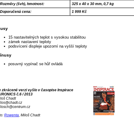
Rozměry (švh), hmotnost:
325 x 40 x 30 mm, 0,7 kg
Doporučená cena:
1 999 Kč
lusy
15 nastavitelných teplot s vysokou stabilitou
zámek nastavení teploty
podsvícení displeje upozorní na vyšší teploty
ínusy
posuvný vypínač se hůř ovládá
e zkrácené verzi vyšlo v časopise Inspirace
URONICS č.6 / 2013
iloš Chadt
ilos@chadt.cz
ilosch@centrum.cz
to:
Rowenta
, Miloš Chadt