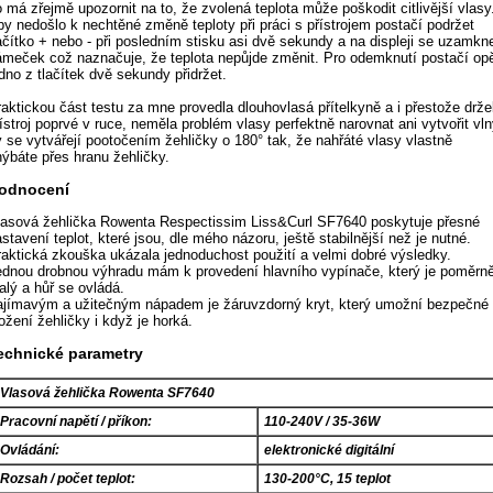
 má zřejmě upozornit na to, že zvolená teplota může poškodit citlivější vlasy
by nedošlo k nechtěné změně teploty při práci s přístrojem postačí podržet
lačítko + nebo - při posledním stisku asi dvě sekundy a na displeji se uzamkn
ámeček což naznačuje, že teplota nepůjde změnit. Pro odemknutí postačí op
dno z tlačítek dvě sekundy přidržet.
raktickou část testu za mne provedla dlouhovlasá přítelkyně a i přestože drže
ístroj poprvé v ruce, neměla problém vlasy perfektně narovnat ani vytvořit vln
y se vytvářejí pootočením žehličky o 180° tak, že nahřáté vlasy vlastně
hýbáte přes hranu žehličky.
odnocení
lasová žehlička Rowenta Respectissim Liss&Curl SF7640 poskytuje přesné
stavení teplot, které jsou, dle mého názoru, ještě stabilnější než je nutné.
raktická zkouška ukázala jednoduchost použití a velmi dobré výsledky.
ednou drobnou výhradu mám k provedení hlavního vypínače, který je poměrn
alý a hůř se ovládá.
ajímavým a užitečným nápadem je žáruvzdorný kryt, který umožní bezpečné
ožení žehličky i když je horká.
echnické parametry
Vlasová žehlička Rowenta SF7640
Pracovní napětí / příkon:
110-240V / 35-36W
Ovládání:
elektronické digitální
Rozsah / počet teplot:
130-200°C, 15 teplot