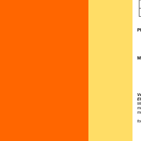
P
M
V
E
M
m
m
fo