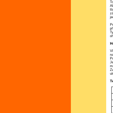
To
A
t
z
je
P
př
T
o
H
V
na
P
J
m
Z
ul
T