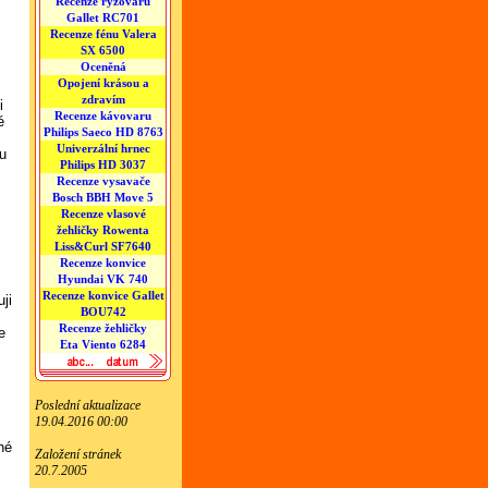
Recenze rýžovaru
Gallet RC701
Recenze fénu Valera
SX 6500
Oceněná
Opojení krásou a
zdravím
i
Recenze kávovaru
é
Philips Saeco HD 8763
Univerzální hrnec
ku
Philips HD 3037
Recenze vysavače
Bosch BBH Move 5
Recenze vlasové
žehličky Rowenta
Liss&Curl SF7640
Recenze konvice
Hyundai VK 740
Recenze konvice Gallet
ji
BOU742
Recenze žehličky
e
Eta Viento 6284
Poslední aktualizace
19.04.2016 00:00
né
Založení stránek
20.7.2005