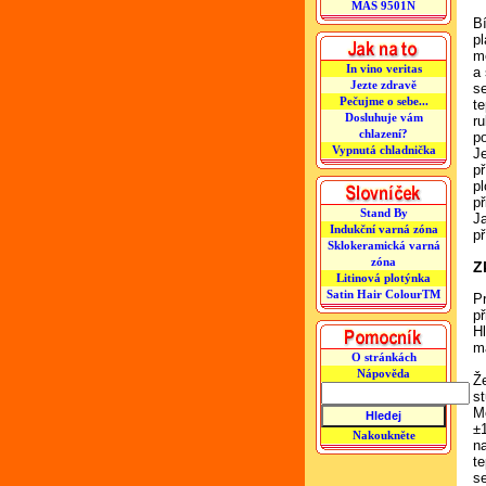
MAS 9501N
B
p
m
In vino veritas
a 
Jezte zdravě
s
Pečujme o sebe...
t
Dosluhuje vám
ru
chlazení?
p
Vypnutá chladnička
J
př
pl
př
Stand By
Ja
Indukční varná zóna
př
Sklokeramická varná
zóna
Z
Litinová plotýnka
Satin Hair ColourTM
P
př
H
m
O stránkách
Nápověda
Ž
st
Mě
±
Nakoukněte
n
t
s