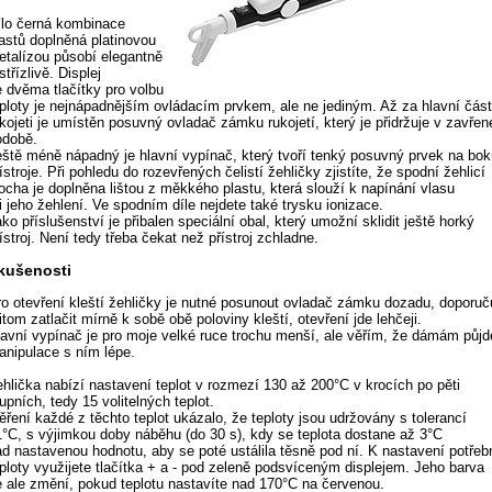
ílo černá kombinace
lastů doplněná platinovou
etalízou působí elegantně
střízlivě. Displej
e dvěma tlačítky pro volbu
eploty je nejnápadnějším ovládacím prvkem, ale ne jediným. Až za hlavní část
kojeti je umístěn posuvný ovladač zámku rukojetí, který je přidržuje v zavřen
odobě.
eště méně nápadný je hlavní vypínač, který tvoří tenký posuvný prvek na bo
ístroje. Při pohledu do rozevřených čelistí žehličky zjistíte, že spodní žehlicí
ocha je doplněna lištou z měkkého plastu, která slouží k napínání vlasu
i jeho žehlení. Ve spodním díle nejdete také trysku ionizace.
ko příslušenství je přibalen speciální obal, který umožní sklidit ještě horký
ístroj. Není tedy třeba čekat než přístroj zchladne.
kušenosti
ro otevření kleští žehličky je nutné posunout ovladač zámku dozadu, doporuču
itom zatlačit mírně k sobě obě poloviny kleští, otevření jde lehčeji.
lavní vypínač je pro moje velké ruce trochu menší, ale věřím, že dámám půjd
anipulace s ním lépe.
ehlička nabízí nastavení teplot v rozmezí 130 až 200°C v krocích po pěti
upních, tedy 15 volitelných teplot.
ření každé z těchto teplot ukázalo, že teploty jsou udržovány s tolerancí
1°C, s výjimkou doby náběhu (do 30 s), kdy se teplota dostane až 3°C
ad nastavenou hodnotu, aby se poté ustálila těsně pod ní. K nastavení potřeb
eploty využijete tlačítka + a - pod zeleně podsvíceným displejem. Jeho barva
e ale změní, pokud teplotu nastavíte nad 170°C na červenou.