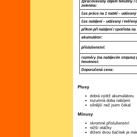
zpracovávaný objem tekutiny /
zelenina:
čas práce na 1 nabití – udávaný
čas nabíjení – udávaný / měřený
příkon při nabíjení / spotřeba na 
akumulátor:
příslušenství:
rozměry (na nabíjecím stojanu) 
hmotnost:
Doporučená cena:
Plusy
dobrá výdrž akumulátoru
rozumná doba nabíjení
silnější než jsem čekal
Mínusy
skromné příslušenství
nižší otáčky
držení dvou tlačítek je m