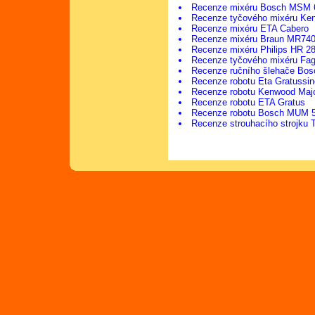
Recenze mixéru Bosch MSM 
Recenze tyčového mixéru K
Recenze mixéru ETA Cabero
Recenze mixéru Braun MR74
Recenze mixéru Philips HR 2
Recenze tyčového mixéru Fa
Recenze ručního šlehače Bo
Recenze robotu Eta Gratussi
Recenze robotu Kenwood Ma
Recenze robotu ETA Gratus
Recenze robotu Bosch MUM 
Recenze strouhacího strojku