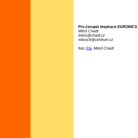
Pro časopis Inspirace EURONICS č
Miloš Chadt
milos@chadt.cz
milosch@centrum.cz
foto:
Eta
, Miloš Chadt