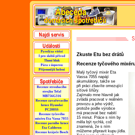
Pyrolýza vítězí
Zkuste Etu bez drátů
I pro slabší přívod
Tlumí hluk
Recenze tyčového mixéru
Pára s úsporou
Příjemnější holení
Malý tyčový mixér Eta
Vassa 7055 napájí
akumulátory, takže se
při práci zbavíte omezující
Recenze strouhacího
síťové šňůry.
strojku Tefal
Zajímalo mne hlavně jak
MB756G316
zvládá pracovat v reálném
Recenze zavařovacího
provozu a jeho výdrž,
hrnce Hyundai
protože podle výrobce
PC200SS
má pracovat bez nabití
Recenze tyčového
15 minut. Práce s ním by
mixéru Eta Vassa 7055
měla být rychlá, což
Recenze parního hrnce
znamená, že s ním
Eta Calderon
můžeme připravit kupu jídla.
Recenze kráječe Bosch