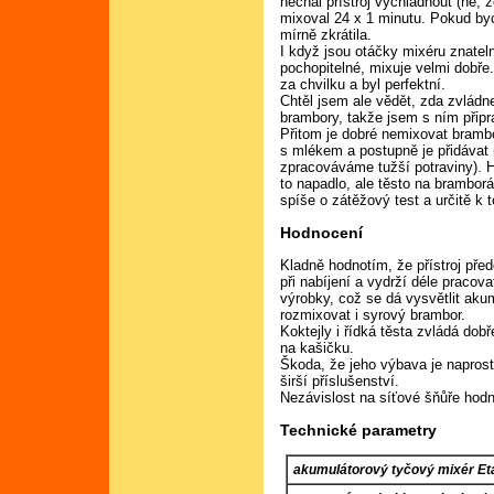
nechal přístroj vychladnout (ne, 
mixoval 24 x 1 minutu. Pokud by
mírně zkrátila.
I když jsou otáčky mixéru znateln
pochopitelné, mixuje velmi dobře
za chvilku a byl perfektní.
Chtěl jsem ale vědět, zda zvládne
brambory, takže jsem s ním připra
Přitom je dobré nemixovat bramb
s mlékem a postupně je přidávat 
zpracováváme tužší potraviny).
to napadlo, ale těsto na brambor
spíše o zátěžový test a určitě k
Hodnocení
Kladně hodnotím, že přístroj pře
při nabíjení a vydrží déle pracov
výrobky, což se dá vysvětlit ak
rozmixovat i syrový brambor.
Koktejly i řídká těsta zvládá dob
na kašičku.
Škoda, že jeho výbava je napros
širší příslušenství.
Nezávislost na síťové šňůře hodn
Technické parametry
akumulátorový tyčový mixér Et