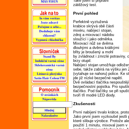
Také jsem si připravil
MAS 9501N
zátěžový test.
První pohled
In vino veritas
Perfektně vyztužená
Jezte zdravě
krabice skrývá obě části
Pečujme o sebe...
mixéru, nabíjecí stojan,
Dosluhuje vám
zdroj a mixovací nádobu
chlazení?
sloužící i jako odměrka.
Vypnutá chladnička
Mixovací nůž se dvěma
dlouhými a dvěma krátkými
břity je broušený a mohl
by zvládnout i zmrzlé potraviny,
Stand By
brzy otupil.
Indukční varná zóna
Nabíjecí stojan umožňuje odložen
Sklokeramická varná
sebe, takže zabírá na výšku jen
zóna
(vytahuje se nahoru) police. Ke s
Litinová plotýnka
jde již nízké bezpečné napětí.
Satin Hair ColourTM
Dvě ovládací tlačítka nespouštějí 
bezpečnostní pojistka. Pro spuště
tlačítko. Pod tlačítky se při spušt
tvoří tři modré LED diody.
O stránkách
Nápověda
Zkušenosti
První nabíjení trvalo krátce, pro
Nakoukněte
Jako první jsem vyzkoušel jestli p
které slibuje výrobce. Protože 
použití 1 minutu, mixoval jsem v