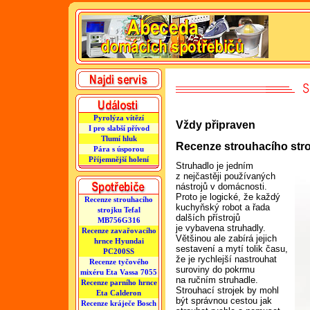
Pyrolýza vítězí
Vždy připraven
I pro slabší přívod
Tlumí hluk
Recenze strouhacího str
Pára s úsporou
Příjemnější holení
Struhadlo je jedním
z nejčastěji používaných
nástrojů v domácnosti.
Proto je logické, že každý
Recenze strouhacího
kuchyňský robot a řada
strojku Tefal
dalších přístrojů
MB756G316
je vybavena struhadly.
Recenze zavařovacího
Většinou ale zabírá jejich
hrnce Hyundai
sestavení a mytí tolik času,
PC200SS
že je rychlejší nastrouhat
Recenze tyčového
suroviny do pokrmu
mixéru Eta Vassa 7055
na ručním struhadle.
Recenze parního hrnce
Strouhací strojek by mohl
Eta Calderon
být správnou cestou jak
Recenze kráječe Bosch