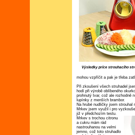
Výsledky príce strouhacího st
mohou vzpříčit a pak je třeba zatla
Při zkoušení všech struhadel jse
hodí při výrobě oblíbeného okurk
prohnutý tvar, což ale rozhodně n
lupínky z menších brambor.
Na hrubé nudličky jsem strouhal 
Mrkev jsem využil i pro vyzkouše
již v předchozím testu.
Mrkev s trochou citronu
a cukru mám rád
nastrouhanou na velmi
jemno, což toto struhadlo