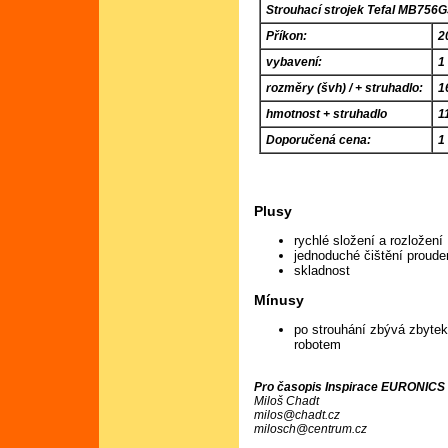
Strouhací strojek Tefal MB756
Příkon:
2
vybavení:
1
rozměry (švh) / + struhadlo:
1
hmotnost + struhadlo
1
Doporučená cena:
1
Plusy
rychlé složení a rozložení
jednoduché čištění proud
skladnost
Mínusy
po strouhání zbývá zbytek 
robotem
Pro časopis Inspirace EURONICS č
Miloš Chadt
milos@chadt.cz
milosch@centrum.cz