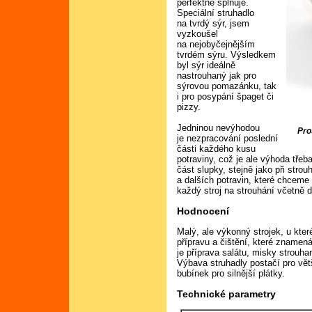
perfektně splňuje.
Speciální struhadlo
na tvrdý sýr, jsem
vyzkoušel
na nejobyčejnějším
tvrdém sýru. Výsledkem
byl sýr ideálně
nastrouhaný jak pro
sýrovou pomazánku, tak
i pro posypání špaget či
pizzy.
Jedninou nevýhodou
Pro
je nezpracování poslední
části každého kusu
potraviny, což je ale výhoda třeb
část slupky, stejně jako při stro
a dalších potravin, které chcem
každý stroj na strouhání včetně 
Hodnocení
Malý, ale výkonný strojek, u kte
přípravu a čištění, které znamená,
je příprava salátu, misky strouh
Výbava struhadly postačí pro větši
bubínek pro silnější plátky.
Technické parametry