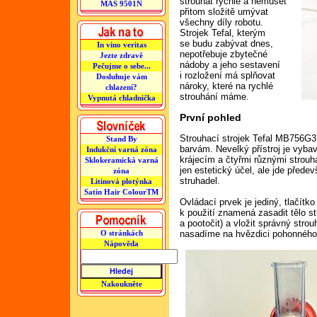
strouhat rychle a nemuset
MAS 9501N
přitom složitě umývat
všechny díly robotu.
Strojek Tefal, kterým
se budu zabývat dnes,
In vino veritas
nepotřebuje zbytečné
Jezte zdravě
nádoby a jeho sestavení
Pečujme o sebe...
i rozložení má splňovat
Dosluhuje vám
nároky, které na rychlé
chlazení?
strouhání máme.
Vypnutá chladnička
První pohled
Strouhací strojek Tefal MB756G3
Stand By
barvám. Nevelký přístroj je vyba
Indukční varná zóna
krájecím a čtyřmi různými strou
Sklokeramická varná
jen estetický účel, ale jde přede
zóna
struhadel.
Litinová plotýnka
Satin Hair ColourTM
Ovládací prvek je jediný, tlačít
k použití znamená zasadit tělo st
a pootočit) a vložit správný strou
nasadíme na hvězdici pohonného
O stránkách
Nápověda
Nakoukněte