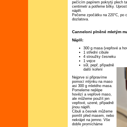
pečícím papírem pokrytý plech t
centimetr a potřeme bílky. Upros
náplň.
Pečeme zpočátku na 220°C, po ch
dozlatova.
Canneloni plněné mletým 
Náplň:
300 g masa (vepřové a hov
1 střední cibule
4 stroužky česneku
1 vejce
sůl, pepř, případně
další koření
Nejprve si připravíme
pomocí mlýnku na maso
asi 300 g mletého masa.
Pomeleme nejlépe
hovězí a vepřové maso,
ale můžeme použít jen
vepřové, uzené, případně
jinou náplň.
Cibuli a česnek můžeme
pomlít před masem, nebo
nekrájet na jemno. Vše
dobře promícháme