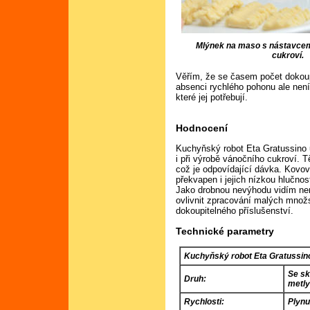
Mlýnek na maso s nástavcem
cukroví.
Věřím, že se časem počet dokoupi
absenci rychlého pohonu ale nen
které jej potřebují.
Hodnocení
Kuchyňský robot Eta Gratussino u
i při výrobě vánočního cukroví. 
což je odpovídající dávka. Kovo
překvapen i jejich nízkou hlučnost
Jako drobnou nevýhodu vidím ne
ovlivnit zpracování malých množ
dokoupitelného příslušenství.
Technické parametry
Kuchyňský robot Eta Gratussin
Se sk
Druh:
metl
Rychlosti:
Plynu