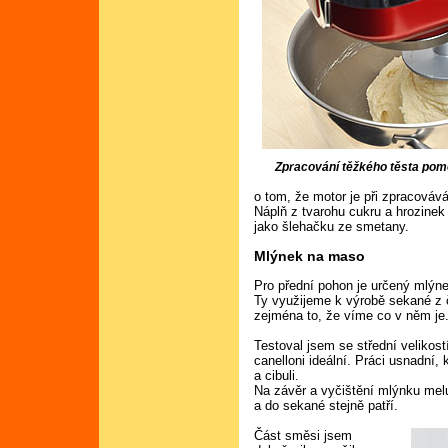
Zpracování těžkého těsta pom
o tom, že motor je při zpracováv
Náplň z tvarohu cukru a hrozinek
jako šlehačku ze smetany.
Mlýnek na maso
Pro přední pohon je určený mlýn
Ty využijeme k výrobě sekané z
zejména to, že víme co v něm je
Testoval jsem se střední velikost
canelloni ideální. Práci usnad
a cibuli.
Na závěr a vyčištění mlýnku mel
a do sekané stejně patří.
Část směsi jsem