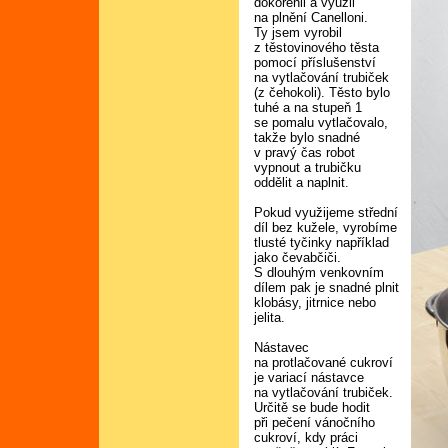
dokořenil a využil
na plnění Canelloni.
Ty jsem vyrobil
z těstovinového těsta
pomocí příslušenství
na vytlačování trubiček
(z čehokoli). Těsto bylo
tuhé a na stupeň 1
se pomalu vytlačovalo,
takže bylo snadné
v pravý čas robot
vypnout a trubičku
oddělit a naplnit.
Pokud využijeme střední
díl bez kužele, vyrobíme
tlusté tyčinky například
jako čevabčiči.
S dlouhým venkovním
dílem pak je snadné plnit
klobásy, jitrnice nebo
jelita.
Nástavec
na protlačované cukroví
je variací nástavce
na vytlačování trubiček.
Určitě se bude hodit
při pečení vánočního
cukroví, kdy práci