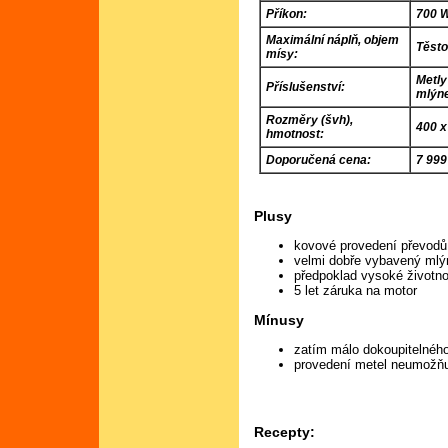
Příkon:
700 
Maximální náplň, objem
Těsto
mísy:
Metly
Příslušenství:
mlýn
Rozměry (švh),
400 x
hmotnost:
Doporučená cena:
7 999
Plusy
kovové provedení převodů
velmi dobře vybavený ml
předpoklad vysoké životno
5 let záruka na motor
Mínusy
zatím málo dokoupitelného
provedení metel neumožňu
Recepty: