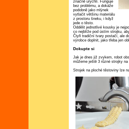
značně urychlí. Funguje
bez problému, a dokáže
podobně jako mlýnek
vytlačit většinu materiálu
z prostoru šneku, i když
jede o těsto.
Oddělit jednotlivé kousky je nej
co nejblíže pod ústím strojku, ab
Čtyři tradiční tvary postačí, ale 
výrobce doplnit, jako třeba jen o
Dokupte si
Jak je dnes již zvykem, robot obs
můžeme ještě 3 různé strojky na v
Strojek na ploché těstoviny lze 