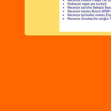
Recenze mixéru Philips HR 2
Drobnosti nejen pro kuchyň
Recenze ručního šlehače Bo
Recenze mixéru Bosch MSM 
Recenze tyčového mixéru Eta
Recenze strouhacího strojku