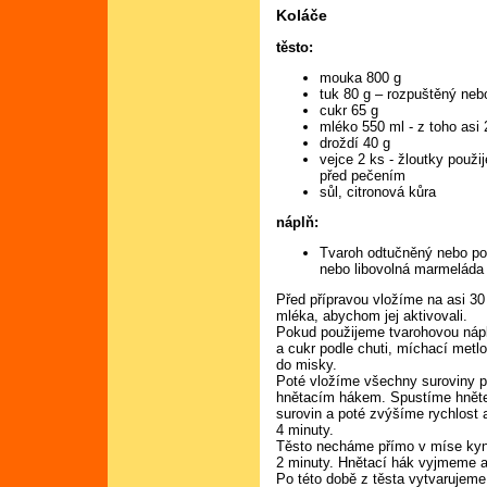
Koláče
těsto:
mouka 800 g
tuk 80 g – rozpuštěný ne
cukr 65 g
mléko 550 ml - z toho asi 
droždí 40 g
vejce 2 ks - žloutky použi
před pečením
sůl, citronová kůra
náplň:
Tvaroh odtučněný nebo pol
nebo libovolná marmeláda 
Před přípravou vložíme na asi 30
mléka, abychom jej aktivovali.
Pokud použijeme tvarohovou nápl
a cukr podle chuti, míchací met
do misky.
Poté vložíme všechny suroviny p
hnětacím hákem. Spustíme hněte
surovin a poté zvýšíme rychlost
4 minuty.
Těsto necháme přímo v míse kyn
2 minuty. Hnětací hák vyjmeme a
Po této době z těsta vytvarujem