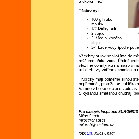
a okořeníme.
Těstoviny:
400 g hrubé
mouky
1/2 lžičky soli
2 vejce
2 lžíce olivového
oleje
2-4 lžíce vody (podle potř
Všechny suroviny vložíme do mís
můžeme přidat vodu. Řádně prohn
vložíme do mlýnku na maso s n
trubiček. Vytvoříme canneloni a n
Trubičky mají poměrně silnou stěn
nepřehánět, protože se trubička m
Vaříme v horké osolené vodě asi 
S kysanou smetanou chutnají pod
Pro časopis Inspirace EURONICS č
Miloš Chadt
milos@chadt.cz
milosch@centrum.cz
foto:
Eta
, Miloš Chadt