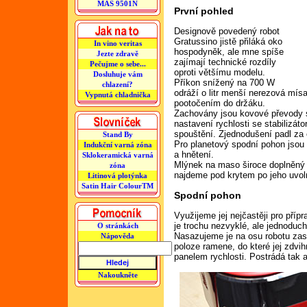
MAS 9501N
První pohled
Designově povedený robot
Gratussino jistě přiláká oko
In vino veritas
hospodyněk, ale mne spíše
Jezte zdravě
zajímají technické rozdíly
Pečujme o sebe...
oproti většímu modelu.
Dosluhuje vám
Příkon snížený na 700 W
chlazení?
odráží o litr menší nerezová mísa
Vypnutá chladnička
pootočením do držáku.
Zachovány jsou kovové převody s 
nastavení rychlosti se stabilizá
spouštění. Zjednodušení padl za 
Stand By
Pro planetový spodní pohon jsou 
Indukční varná zóna
a hnětení.
Sklokeramická varná
Mlýnek na maso široce doplněný 
zóna
najdeme pod krytem po jeho uvol
Litinová plotýnka
Satin Hair ColourTM
Spodní pohon
Využijeme jej nejčastěji pro pří
je trochu nezvyklé, ale jednoduch
O stránkách
Nasazujeme je na osu robotu zas
Nápověda
poloze ramene, do které jej zdv
panelem rychlosti. Postrádá tak 
Nakoukněte