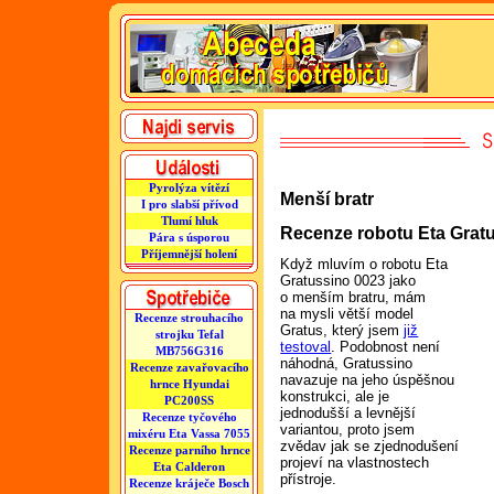
Pyrolýza vítězí
Menší bratr
I pro slabší přívod
Tlumí hluk
Recenze robotu Eta Grat
Pára s úsporou
Příjemnější holení
Když mluvím o robotu Eta
Gratussino 0023 jako
o menším bratru, mám
na mysli větší model
Recenze strouhacího
Gratus, který jsem
již
strojku Tefal
testoval
. Podobnost není
MB756G316
náhodná, Gratussino
Recenze zavařovacího
navazuje na jeho úspěšnou
hrnce Hyundai
konstrukci, ale je
PC200SS
jednodušší a levnější
Recenze tyčového
variantou, proto jsem
mixéru Eta Vassa 7055
zvědav jak se zjednodušení
Recenze parního hrnce
projeví na vlastnostech
Eta Calderon
přístroje.
Recenze kráječe Bosch