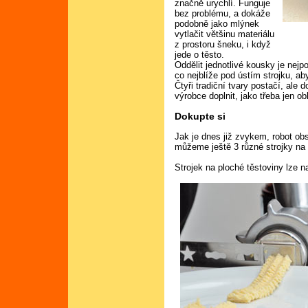
značně urychlí. Funguje
bez problému, a dokáže
podobně jako mlýnek
vytlačit většinu materiálu
z prostoru šneku, i když
jede o těsto.
Oddělit jednotlivé kousky je nej
co nejblíže pod ústím strojku, ab
Čtyři tradiční tvary postačí, ale 
výrobce doplnit, jako třeba jen o
Dokupte si
Jak je dnes již zvykem, robot obs
můžeme ještě 3 různé strojky na v
Strojek na ploché těstoviny lze 