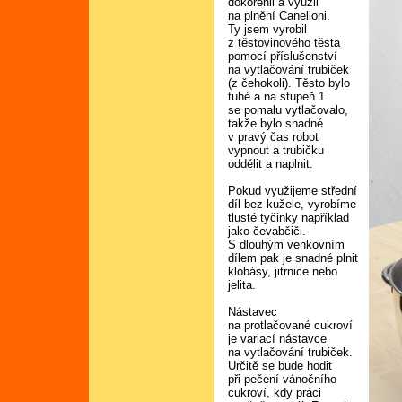
dokořenil a využil
na plnění Canelloni.
Ty jsem vyrobil
z těstovinového těsta
pomocí příslušenství
na vytlačování trubiček
(z čehokoli). Těsto bylo
tuhé a na stupeň 1
se pomalu vytlačovalo,
takže bylo snadné
v pravý čas robot
vypnout a trubičku
oddělit a naplnit.
Pokud využijeme střední
díl bez kužele, vyrobíme
tlusté tyčinky například
jako čevabčiči.
S dlouhým venkovním
dílem pak je snadné plnit
klobásy, jitrnice nebo
jelita.
Nástavec
na protlačované cukroví
je variací nástavce
na vytlačování trubiček.
Určitě se bude hodit
při pečení vánočního
cukroví, kdy práci