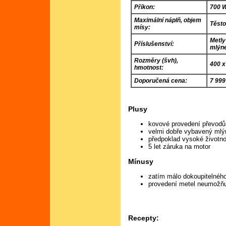
Příkon:
700 
Maximální náplň, objem
Těsto
mísy:
Metly
Příslušenství:
mlýn
Rozměry (švh),
400 x
hmotnost:
Doporučená cena:
7 999
Plusy
kovové provedení převodů
velmi dobře vybavený ml
předpoklad vysoké životno
5 let záruka na motor
Mínusy
zatím málo dokoupitelného
provedení metel neumožňu
Recepty: