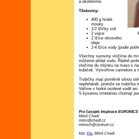
a okořeníme.
Těstoviny:
400 g hrubé
mouky
1/2 lžičky soli
2 vejce
2 lžíce olivového
oleje
2-4 lžíce vody (podle potř
Všechny suroviny vložíme do mís
můžeme přidat vodu. Řádně prohn
vložíme do mlýnku na maso s n
trubiček. Vytvoříme canneloni a n
Trubičky mají poměrně silnou stěn
nepřehánět, protože se trubička m
Vaříme v horké osolené vodě asi 
S kysanou smetanou chutnají pod
Pro časopis Inspirace EURONICS č
Miloš Chadt
milos@chadt.cz
milosch@centrum.cz
foto:
Eta
, Miloš Chadt