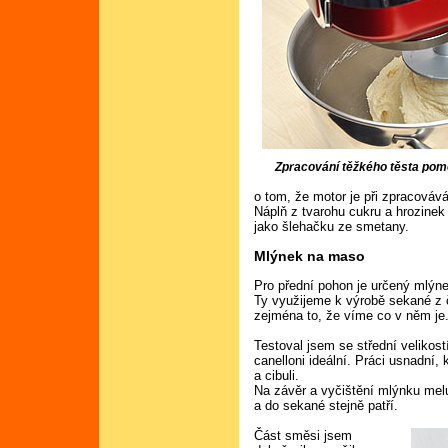
Zpracování těžkého těsta pom
o tom, že motor je při zpracováv
Náplň z tvarohu cukru a hrozinek
jako šlehačku ze smetany.
Mlýnek na maso
Pro přední pohon je určený mlýn
Ty využijeme k výrobě sekané z
zejména to, že víme co v něm je
Testoval jsem se střední velikost
canelloni ideální. Práci usnad
a cibuli.
Na závěr a vyčištění mlýnku mel
a do sekané stejně patří.
Část směsi jsem