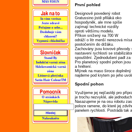
MAS 9501N
První pohled
Designově povedený robot
Gratussino jistě přiláká oko
In vino veritas
hospodyněk, ale mne spíše
Jezte zdravě
zajímají technické rozdíly
Pečujme o sebe...
oproti většímu modelu.
Dosluhuje vám
Příkon snížený na 700 W
chlazení?
odráží o litr menší nerezová mísa
Vypnutá chladnička
pootočením do držáku.
Zachovány jsou kovové převody s 
nastavení rychlosti se stabilizá
spouštění. Zjednodušení padl za 
Stand By
Pro planetový spodní pohon jsou 
Indukční varná zóna
a hnětení.
Sklokeramická varná
Mlýnek na maso široce doplněný 
zóna
najdeme pod krytem po jeho uvol
Litinová plotýnka
Satin Hair ColourTM
Spodní pohon
Využijeme jej nejčastěji pro pří
je trochu nezvyklé, ale jednoduch
O stránkách
Nasazujeme je na osu robotu zas
Nápověda
poloze ramene, do které jej zdv
panelem rychlosti. Postrádá tak 
Nakoukněte