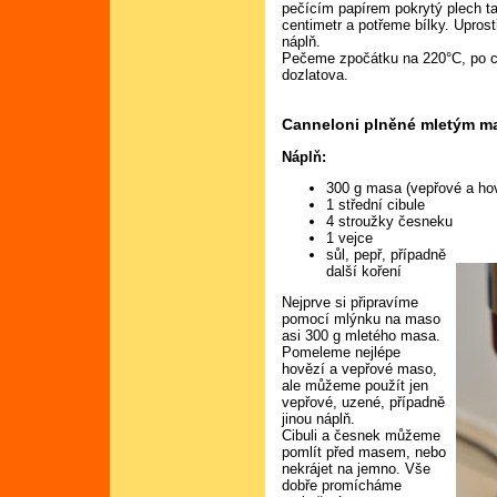
pečícím papírem pokrytý plech t
centimetr a potřeme bílky. Upros
náplň.
Pečeme zpočátku na 220°C, po ch
dozlatova.
Canneloni plněné mletým 
Náplň:
300 g masa (vepřové a hov
1 střední cibule
4 stroužky česneku
1 vejce
sůl, pepř, případně
další koření
Nejprve si připravíme
pomocí mlýnku na maso
asi 300 g mletého masa.
Pomeleme nejlépe
hovězí a vepřové maso,
ale můžeme použít jen
vepřové, uzené, případně
jinou náplň.
Cibuli a česnek můžeme
pomlít před masem, nebo
nekrájet na jemno. Vše
dobře promícháme