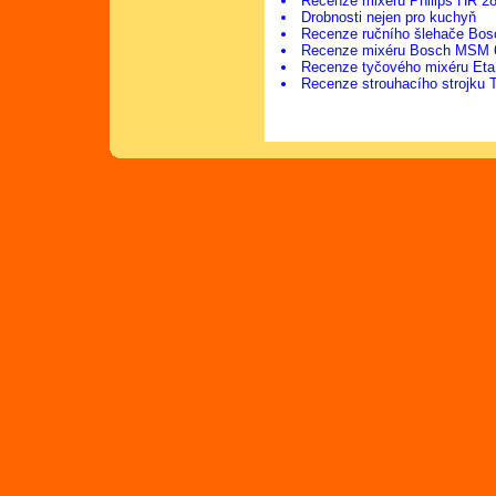
Recenze mixéru Philips HR 2
Drobnosti nejen pro kuchyň
Recenze ručního šlehače Bo
Recenze mixéru Bosch MSM 
Recenze tyčového mixéru Eta
Recenze strouhacího strojku