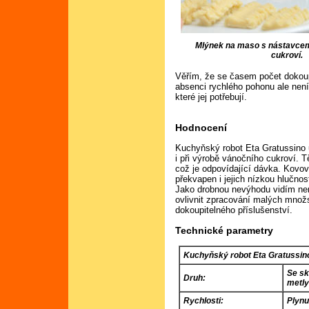
Mlýnek na maso s nástavcem
cukroví.
Věřím, že se časem počet dokoupi
absenci rychlého pohonu ale nen
které jej potřebují.
Hodnocení
Kuchyňský robot Eta Gratussino u
i při výrobě vánočního cukroví. 
což je odpovídající dávka. Kovo
překvapen i jejich nízkou hlučnost
Jako drobnou nevýhodu vidím ne
ovlivnit zpracování malých množ
dokoupitelného příslušenství.
Technické parametry
Kuchyňský robot Eta Gratussin
Se sk
Druh:
metl
Rychlosti:
Plynu