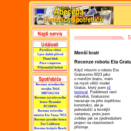
Pyrolýza vítězí
Menší bratr
I pro slabší přívod
Tlumí hluk
Recenze robotu Eta Grat
Pára s úsporou
Příjemnější holení
Když mluvím o robotu Eta
Gratussino 0023 jako
o menším bratru, mám
na mysli větší model
Recenze strouhacího
Gratus, který jsem
již
strojku Tefal
testoval
. Podobnost není
MB756G316
náhodná, Gratussino
Recenze zavařovacího
navazuje na jeho úspěšnou
hrnce Hyundai
konstrukci, ale je
PC200SS
jednodušší a levnější
Recenze tyčového
variantou, proto jsem
mixéru Eta Vassa 7055
zvědav jak se zjednodušení
Recenze parního hrnce
projeví na vlastnostech
Eta Calderon
přístroje.
Recenze kráječe Bosch