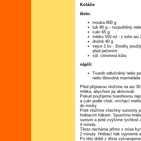
Koláče
těsto:
mouka 800 g
tuk 80 g – rozpuštěný ne
cukr 65 g
mléko 550 ml - z toho asi 
droždí 40 g
vejce 2 ks - žloutky použi
před pečením
sůl, citronová kůra
náplň:
Tvaroh odtučněný nebo pol
nebo libovolná marmeláda 
Před přípravou vložíme na asi 30
mléka, abychom jej aktivovali.
Pokud použijeme tvarohovou nápl
a cukr podle chuti, míchací met
do misky.
Poté vložíme všechny suroviny p
hnětacím hákem. Spustíme hněte
surovin a poté zvýšíme rychlost
4 minuty.
Těsto necháme přímo v míse kyn
2 minuty. Hnětací hák vyjmeme a
Po této době z těsta vytvarujem