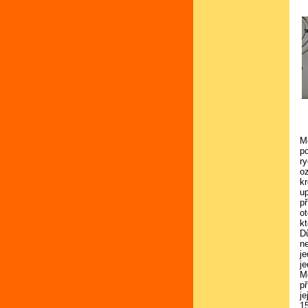
M
po
r
o
k
up
př
o
k
D
n
j
je
M
p
j
1