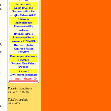
HB724
Recenze váhy
m
Gallet BAC 853
u.
Recenze stříhacího
.
strojku Valera 648.01
.
Chlazení
všudypřítomné
Recenze čističky
vzduchu
Hyundai AP610
Recenze epilátoru
Rowenta EP9840D0
í,
Recenze robotu
Kenwood Major
ní
KMM770
Recenze parního hrnce
ETA 0134
Recenze fénu Valera
SN 9000
y
Všeuměl
i
100% parní kombinace
ý
Poslední aktualizace
19.04.2016 00:00
Založení stránek
20.7.2005
u