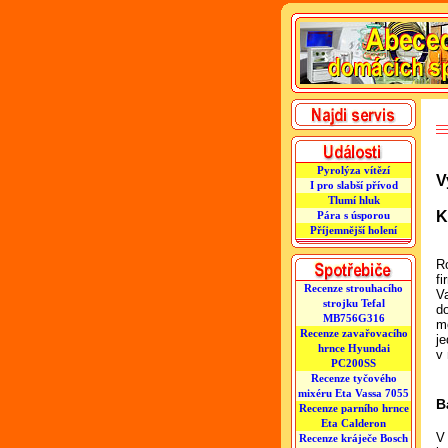
Pyrolýza vítězí
V
I pro slabší přívod
Tlumí hluk
K
Pára s úsporou
Příjemnější holení
R
fi
Recenze strouhacího
V
strojku Tefal
d
MB756G316
m
Recenze zavařovacího
j
hrnce Hyundai
v
PC200SS
Recenze tyčového
mixéru Eta Vassa 7055
B
Recenze parního hrnce
Eta Calderon
V
Recenze kráječe Bosch