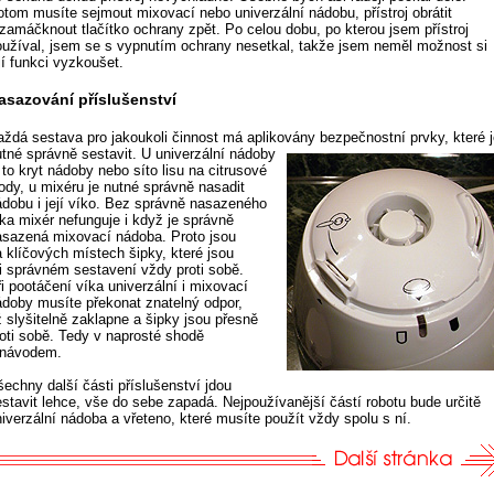
otom musíte sejmout mixovací nebo univerzální nádobu, přístroj obrátit
 zamáčknout tlačítko ochrany zpět. Po celou dobu, po kterou jsem přístroj
oužíval, jsem se s vypnutím ochrany nesetkal, takže jsem neměl možnost si
jí funkci vyzkoušet.
asazování příslušenství
aždá sestava pro jakoukoli činnost má aplikovány bezpečnostní prvky,
které 
utné správně sestavit. U univerzální nádoby
 to kryt nádoby nebo síto lisu na citrusové
lody, u mixéru je nutné správně nasadit
ádobu i její víko. Bez správně nasazeného
íka mixér nefunguje i když je správně
asazená mixovací nádoba. Proto jsou
a klíčových místech šipky, které jsou
ři správném sestavení vždy proti sobě.
i pootáčení víka univerzální i mixovací
ádoby musíte překonat znatelný odpor,
ž slyšitelně zaklapne a šipky jsou přesně
roti sobě. Tedy v naprosté shodě
 návodem.
šechny další části příslušenství jdou
estavit lehce, vše do sebe zapadá. Nejpoužívanější částí robotu bude určitě
iverzální nádoba a vřeteno, které musíte použít vždy spolu s ní.