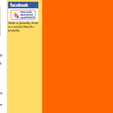
Staňte se fanoušky, dovíte
se o nových článcích v
předstihu.
ší
y,
vé
bo