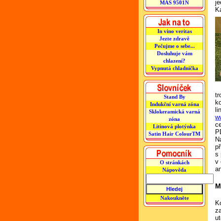
j
MAS 9501N
K
In vino veritas
Jezte zdravě
Pečujme o sebe...
Dosluhuje vám
chlazení?
Vypnutá chladnička
t
Stand By
k
Indukční varná zóna
l
Sklokeramická varná
w
zóna
c
Litinová plotýnka
PD
Satin Hair ColourTM
N
př
s 
v
O stránkách
a
Nápověda
M
Nakoukněte
K
z
ut