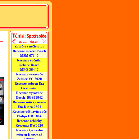
Zatočte s nečistotou
Recenze mixéru Bosch
MSM 67140
Recenze ručního
šlehače Bosch
MFQ 36440
Recenze vysavače
Zelmer VC 7920
Recenze robotu Eta
Gratussino
Recenze vysavače
Bosch BGS51842
Recenze sušičky ovoce
Eta Kiara 2301
Recenze odšťavňovače
Philips HR 1864
Recenze žehličky
Rowenta DW6020
Recenze tyčového
mixéru Kenwood