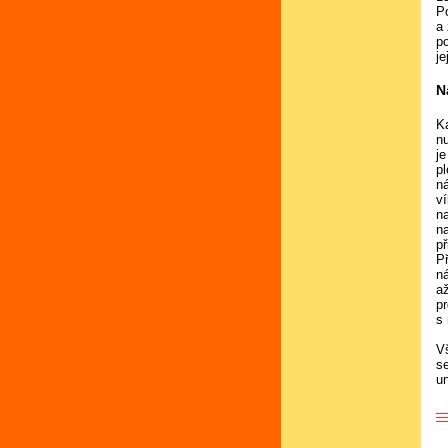
P
a
p
je
N
K
n
je
p
n
v
n
n
p
Př
n
a
p
s
V
s
un