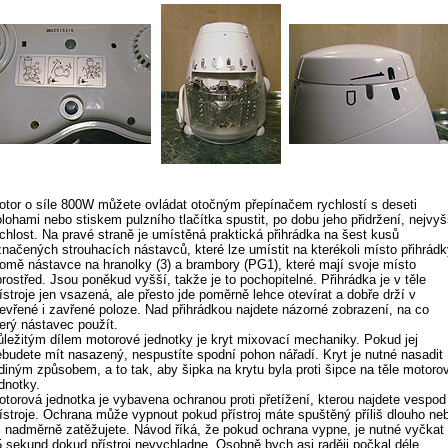
otor o síle 800W můžete ovládat otočným přepínačem rychlostí s deseti
lohami nebo stiskem pulzního tlačítka spustit, po dobu jeho přidržení, nejvyš
ychlost. Na pravé straně je umístěná praktická přihrádka na šest kusů
značených strouhacích nástavců, které lze umístit na kterékoli místo přihrádk
romě nástavce na hranolky (3) a brambory (PG1), které mají svoje místo
rostřed. Jsou poněkud vyšší, takže je to pochopitelné. Přihrádka je v těle
ístroje jen vsazená, ale přesto jde poměrně lehce otevírat a dobře drží v
tevřené i zavřené poloze. Nad přihrádkou najdete názorné zobrazení, na co
terý nástavec použít.
ůležitým dílem motorové jednotky je kryt mixovací mechaniky. Pokud jej
ebudete mít nasazený, nespustíte spodní pohon nářadí. Kryt je nutné nasadit
ediným způsobem, a to tak, aby šipka na krytu byla proti šipce na těle motoro
dnotky.
otorová jednotka je vybavena ochranou proti přetížení, kterou najdete vespod
řístroje. Ochrana může vypnout pokud přístroj máte spuštěný příliš dlouho ne
ej nadměrně zatěžujete. Návod říká, že pokud ochrana vypne, je nutné vyčkat
5 sekund dokud přístroj nevychladne. Osobně bych asi raději počkal déle.