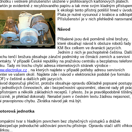
ednotku i veškeré příslušenství uložené v profilovaných kartónových platech.
artón je evidentně z recyklovaného papíru a tak mne svým kladným
přístupe
k ekologii tento přístroj potěšil hned v úvod
Plata je nutné vysunout z krabice a odklopit
Příslušenství je v nich přehledně narovnané
Návod
Přibalené jsou dvě poměrně silné brožury,
které obsahují návod k obsluze robotů řady
KM 8xx celkem ve dvanácti jazycích.
Jedním z nich je pochopitelně čeština. Dalš
rochu tenčí brožura obsahuje záruční podmínky ve čtrnácti zemích a servisní
ontakty. V případě České republiky na pražskou centrálu a bezplatnou telefon
inku. Tady mi trochu chybí adresa internetových stránek výrobce -
ww.electrolux.cz
, na kterých najdete v případě potřeby adresu servisních
enter ve vašem okolí. Najdete zde i návod v elektronické podobě (ve formátu
F) v češtině a dalších pěti jazycích.
ávod doporučuji přečíst, protože obsahuje opravdu důkladně popsané postup
i jednotlivých činnostech, ale i bezpečnostní upozornění, obecné rady při prác
přístrojem a několik základních receptů. I přesto, že je pravděpodobně tištěn
 cizině, je překlad dokonalý. Nenašel jsem v českém textu žádnou nejasnost,
ni pravopisnou chybu. Zkrátka návod jak má být.
otorová jednotka
ompaktní tvar s hladkým povrchem bez zbytečných výstupků a drážek
abezpečuje jednoduché udržování povrchu přístroje. Opravdu stačí utřít vlhko
ěrkou...