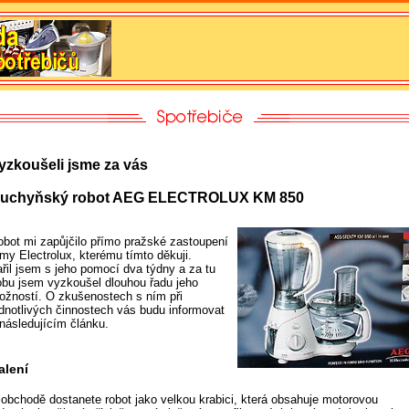
yzkoušeli jsme za vás
uchyňský robot AEG ELECTROLUX KM 850
obot mi zapůjčilo přímo pražské zastoupení
rmy Electrolux, kterému tímto děkuji.
ařil jsem s jeho pomocí dva týdny a za tu
obu jsem vyzkoušel dlouhou řadu jeho
ožností. O zkušenostech s ním při
ednotlivých činnostech vás budu informovat
 následujícím článku.
alení
 obchodě dostanete robot jako velkou krabici, která obsahuje motorovou