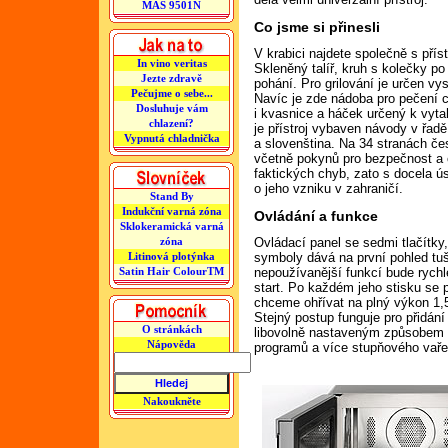
MAS 9501N
Co jsme si přinesli
V krabici najdete společně s pří
In vino veritas
Skleněný talíř, kruh s kolečky po
Jezte zdravě
pohání. Pro grilování je určen v
Pečujme o sebe...
Navíc je zde nádoba pro pečení c
Dosluhuje vám
i kvasnice a háček určený k vyt
chlazení?
je přístroj vybaven návody v řadě
Vypnutá chladnička
a slovenština. Na 34 stranách če
včetně pokynů pro bezpečnost a 
faktických chyb, zato s docela 
o jeho vzniku v zahraničí.
Stand By
Indukční varná zóna
Ovládání a funkce
Sklokeramická varná
zóna
Ovládací panel se sedmi tlačítk
Litinová plotýnka
symboly dává na první pohled tuši
Satin Hair ColourTM
nepoužívanější funkcí bude rych
start. Po každém jeho stisku se 
chceme ohřívat na plný výkon 1,5 
Stejný postup funguje pro přidán
O stránkách
libovolně nastaveným způsobem o
Nápověda
programů a více stupňového vaře
Nakoukněte