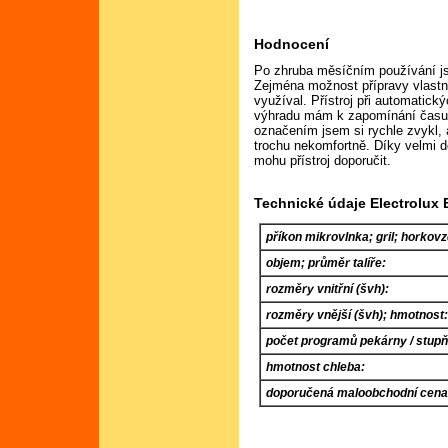
Hodnocení
Po zhruba měsíčním používání js
Zejména možnost přípravy vlastn
využíval. Přístroj při automatic
výhradu mám k zapomínání času p
označením jsem si rychle zvykl, 
trochu nekomfortně. Díky velmi 
mohu přístroj doporučit.
Technické údaje Electrolux
příkon mikrovlnka; gril; horkov
objem; průměr talíře:
rozměry vnitřní (švh):
rozměry vnější (švh); hmotnost
počet programů pekárny / stupň
hmotnost chleba:
doporučená maloobchodní cena