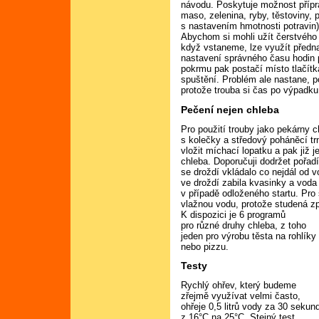
návodu. Poskytuje možnost přípr
maso, zelenina, ryby, těstoviny, 
s nastavením hmotnosti potravin)
Abychom si mohli užít čerstvého
když vstaneme, lze využít předn
nastavení správného času hodin p
pokrmu pak postačí místo tlačítka
spuštění. Problém ale nastane, p
protože trouba si čas po výpadku
Pečení nejen chleba
Pro použití trouby jako pekárny c
s kolečky a středový poháněcí 
vložit míchací lopatku a pak již 
chleba. Doporučuji dodržet pořadí
se droždí vkládalo co nejdál od 
ve droždí zabila kvasinky a vod
v případě odloženého startu. Pro
vlažnou vodu, protože studená zpo
K dispozici je 6 programů
pro různé druhy chleba, z toho
jeden pro výrobu těsta na rohlíky
nebo pizzu.
Testy
Rychlý ohřev, který budeme
zřejmě využívat velmi často,
ohřeje 0,5 litrů vody za 30 sekun
z 16°C na 25°C. Stejný test