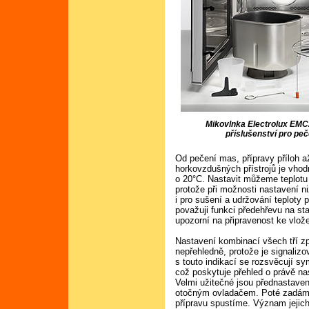
Mikovlnka Electrolux EM
příslušenství pro peč
Od pečení mas, přípravy příloh a
horkovzdušných přístrojů je vhod
o 20°C. Nastavit můžeme teplotu
protože při možnosti nastavení niž
i pro sušení a udržování teploty 
považuji funkci předehřevu na sta
upozorní na připravenost ke vlož
Nastavení kombinací všech tří z
nepřehledně, protože je signalizo
s touto indikací se rozsvěcují sy
což poskytuje přehled o právě na
Velmi užitečné jsou přednastave
otočným ovladačem. Poté zadáme
přípravu spustíme. Význam jejic