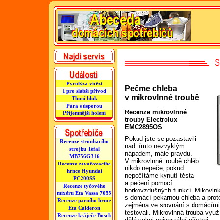
Pyrolýza vítězí
Pečme chleba
I pro slabší přívod
v mikrovlnné troubě
Tlumí hluk
Pára s úsporou
Recenze mikrovlnné
Příjemnější holení
trouby Electrolux
EMC2895OS
Pokud jste se pozastavili
Recenze strouhacího
nad tímto nezvyklým
strojku Tefal
nápadem, máte pravdu.
MB756G316
V mikrovlnné troubě chléb
Recenze zavařovacího
nikdo nepeče, pokud
hrnce Hyundai
nepočítáme kynutí těsta
PC200SS
a pečení pomocí
Recenze tyčového
horkovzdušných funkcí. Mikovln
mixéru Eta Vassa 7055
s domácí pekárnou chleba a proto
Recenze parního hrnce
zejména ve srovnání s domácími 
Eta Calderon
testovali. Mikrovlnná trouba využ
Recenze kráječe Bosch
dělá velmi univerzální přístroj.