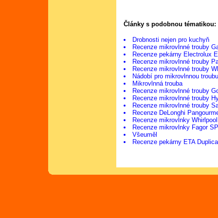
Články s podobnou tématikou:
Drobnosti nejen pro kuchyň
Recenze mikrovlnné trouby 
Recenze pekárny Electrolux
Recenze mikrovlnné trouby 
Recenze mikrovlnné trouby Wh
Nádobí pro mikrovlnnou troub
Mikrovlnná trouba
Recenze mikrovlnné trouby G
Recenze mikrovlnné trouby
Recenze mikrovlnné trouby 
Recenze DeLonghi Pangourm
Recenze mikrovlnky Whirlpoo
Recenze mikrovlnky Fagor 
Všeuměl
Recenze pekárny ETA Duplica 