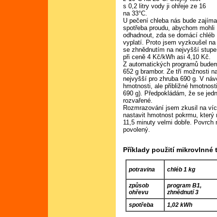
s 0,2 litry vody ji ohřeje ze 16
na 33°C.
U pečení chleba nás bude zajíma
spotřeba proudu, abychom mohli
odhadnout, zda se domácí chléb
vyplatí. Proto jsem vyzkoušel na
se zhnědnutím na nejvyšší stupeň
při ceně 4 Kč/kWh asi 4,10 Kč.
Z automatických programů budeme
652 g brambor. Ze tří možnosti n
nejvyšší pro zhruba 690 g. V ná
hmotnosti, ale přibližné hmotnost
690 g). Předpokládám, že se jedn
rozvařené.
Rozmrazování jsem zkusil na víc
nastavit hmotnost pokrmu, který 
11,5 minuty velmi dobře. Povrch 
povolený.
Příklady použití mikrovlnné
potravina
chléb 1 kg
způsob
program B1,
ohřevu
zhnědnutí 3
spotřeba
1,02 kWh