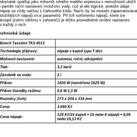
edostatek spatřuji jako milovník silného malého espressa v nemožnosti uložit
o paměti ruční nastavení množství vody, což je ale logické, protože údaje
 nápoji se vždy načtou z čárkového kódu. Navíc by se muselo zapamatováva
složitějších nápojů více parametrů. Při šíři sortimentu nápojů, které lze
koupit (zatím většinu v zahraničí) je těžko proveditelné osobní nastavení
ro každý z nich.
echnické údaje
Bosch Tassimo TAS 4013
Technologie přípravy:
nápoje z kapslí typu T disc
Možnosti nastavení:
automat, ruční, odvápnění
Tlak:
3,3 barů
Zásobník na vodu:
2 l
Příkon:
1600 W (naměřeno 1620 W)
Příkon StandBy režimu:
0,6 W 1,3 W
Rozměry (švh):
273 x 204 x 334 mm
Cena:
3.690 Kč
129 Kč/16 kapslí = 16 nebo 8 nápojů = 8,06
Cena nápoje:
nebo 16,13 Kč