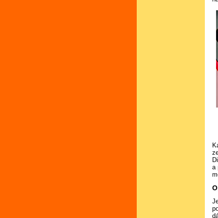
K
z
D
a 
m
O
J
po
d