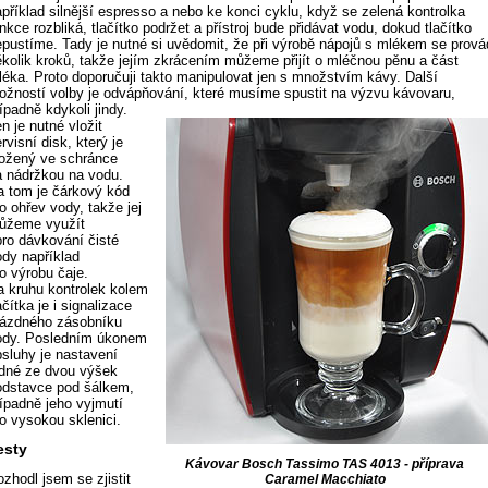
apříklad silnější espresso a nebo ke konci cyklu, když se zelená kontrolka
nkce rozbliká, tlačítko podržet a přístroj bude přidávat vodu, dokud tlačítko
epustíme. Tady je nutné si uvědomit, že při výrobě nápojů s mlékem se prová
ěkolik kroků, takže jejím zkrácením můžeme přijít o mléčnou pěnu a část
léka. Proto doporučuji takto manipulovat jen s množstvím kávy. Další
ožností volby je odvápňování, které musíme spustit na výzvu kávovaru,
ípadně kdykoli jindy.
n je nutné vložit
rvisní disk, který je
ložený ve schránce
a nádržkou na vodu.
a tom je čárkový kód
o ohřev vody, takže jej
ůžeme využít
pro dávkování čisté
ody například
o výrobu čaje.
a kruhu kontrolek kolem
ačítka je i signalizace
rázdného zásobníku
ody. Posledním úkonem
bsluhy je nastavení
edné ze dvou výšek
odstavce pod šálkem,
řípadně jeho vyjmutí
ro vysokou sklenici.
esty
Kávovar Bosch Tassimo TAS 4013 - příprava
zhodl jsem se zjistit
Caramel Macchiato