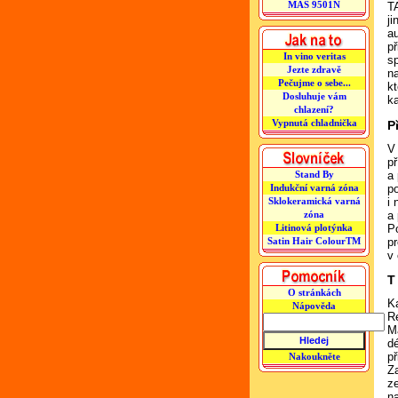
MAS 9501N
T
ji
a
p
In vino veritas
s
Jezte zdravě
n
Pečujme o sebe...
kt
Dosluhuje vám
k
chlazení?
Vypnutá chladnička
P
V
p
Stand By
a
Indukční varná zóna
p
Sklokeramická varná
i
zóna
a
Litinová plotýnka
P
Satin Hair ColourTM
p
v
T
O stránkách
K
Nápověda
R
Ma
d
př
Nakoukněte
Z
z
na