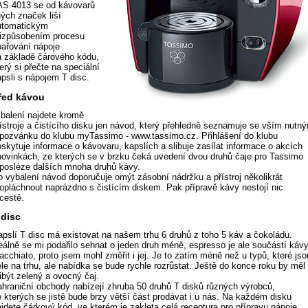
AS 4013 se od kávovarů
ných značek liší
utomatickým
řizpůsobením procesu
pařování nápoje
a základě čárového kódu,
erý si přečte na speciální
apsli s nápojem T disc.
řed kávou
 balení najdete kromě
řístroje a čistícího disku jen návod, který přehledně seznamuje se vším nutn
 pozvánku do klubu myTassimo - www.tassimo.cz. Přihlášení do klubu
oskytuje informace o kávovaru, kapslích a slibuje zasílat informace o akcích
 novinkách, ze kterých se v brzku čeká uvedení dvou druhů čaje pro Tassimo
 posléze dalších mnoha druhů kávy.
o vybalení návod doporučuje omýt zásobní nádržku a přístroj několikrát
ropláchnout naprázdno s čistícím diskem. Pak přípravě kávy nestojí nic
 cestě.
 disc
apslí T disc má existovat na našem trhu 6 druhů z toho 5 káv a čokoládu.
eálně se mi podařilo sehnat o jeden druh méně, espresso je ale součástí káv
cchiato, proto jsem mohl změřit i jej. Je to zatím méně než u typů, které jso
éle na trhu, ale nabídka se bude rychle rozrůstat. Ještě do konce roku by měl
ibýt zelený a ovocný čaj.
ahraniční obchody nabízejí zhruba 50 druhů T disků různých výrobců,
e kterých se jistě bude brzy větší část prodávat i u nás. Na každém disku
jdete čárkový kód, ve kterém je zakleta celá receptura pro přípravu nápoje,