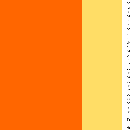
n
fu
n
n
m
m
př
Je
se
u
z
N
pr
m
i 
v
pr
N
tl
p
v
o
j
p
p
p
T
Ro