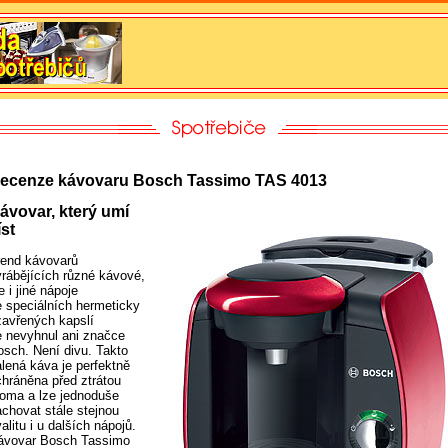
ecenze kávovaru Bosch Tassimo TAS 4013
ávovar, který umí
íst
rend kávovarů
yrábějících různé kávové,
e i jiné nápoje
e speciálních hermeticky
zavřených kapslí
e nevyhnul ani značce
osch. Není divu. Takto
alená káva je perfektně
chráněna před ztrátou
roma a lze jednoduše
achovat stále stejnou
alitu i u dalších nápojů.
ávovar Bosch Tassimo