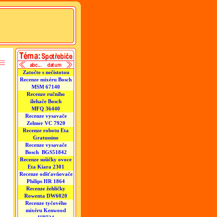
Zatočte s nečistotou
Recenze mixéru Bosch
MSM 67140
Recenze ručního
šlehače Bosch
MFQ 36440
Recenze vysavače
Zelmer VC 7920
Recenze robotu Eta
Gratussino
Recenze vysavače
Bosch BGS51842
Recenze sušičky ovoce
Eta Kiara 2301
Recenze odšťavňovače
Philips HR 1864
Recenze žehličky
Rowenta DW6020
Recenze tyčového
mixéru Kenwood