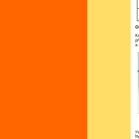
O
K
p
a 
v
b