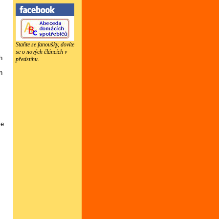
Staňte se fanoušky, dovíte
se o nových článcích v
h
předstihu.
n
je