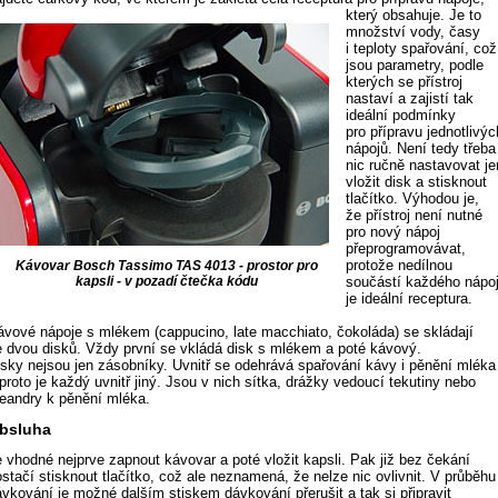
který obsahuje.
Je to
množství vody, časy
i teploty spařování, což
jsou parametry, podle
kterých se přístroj
nastaví a zajistí tak
ideální podmínky
pro přípravu jednotlivýc
nápojů. Není tedy třeba
nic ručně nastavovat je
vložit disk a stisknout
tlačítko. Výhodou je,
že přístroj není nutné
pro nový nápoj
přeprogramovávat,
protože nedílnou
Kávovar Bosch Tassimo TAS 4013 - prostor pro
kapsli - v pozadí čtečka kódu
součástí každého nápo
je ideální receptura.
ávové nápoje s mlékem (cappucino, late macchiato, čokoláda) se skládají
e dvou disků. Vždy první se vkládá disk s mlékem a poté kávový.
isky nejsou jen zásobníky. Uvnitř se odehrává spařování kávy i pěnění mléka
proto je každý uvnitř jiný. Jsou v nich sítka, drážky vedoucí tekutiny nebo
eandry k pěnění mléka.
bsluha
e vhodné nejprve zapnout kávovar a poté vložit kapsli. Pak již bez čekání
stačí stisknout tlačítko, což ale neznamená, že nelze nic ovlivnit. V průběhu
ávkování je možné dalším stiskem dávkování přerušit a tak si připravit