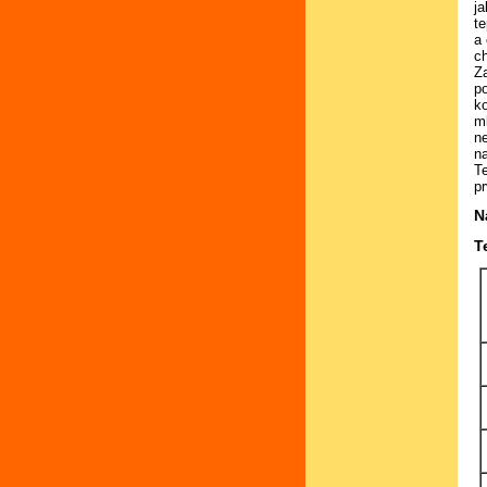
j
te
a 
c
Z
po
k
m
n
na
Te
p
N
T