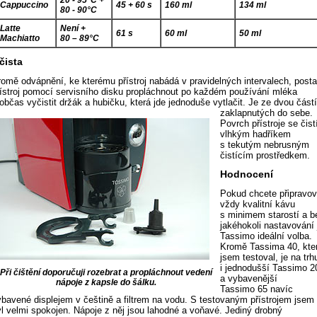
Cappuccino
45 + 60 s
160 ml
134 ml
80 - 90°C
Latte
Není +
61 s
60 ml
50 ml
Machiatto
80 – 89°C
čista
romě odvápnění, ke kterému přístroj nabádá v pravidelných intervalech, posta
řístroj pomocí servisního disku propláchnout po každém používání mléka
občas vyčistit držák a hubičku, která jde jednoduše vytlačit.
Je ze dvou část
zaklapnutých do sebe.
Povrch přístroje se čist
vlhkým hadříkem
s tekutým nebrusným
čistícím prostředkem.
Hodnocení
Pokud chcete připravov
vždy kvalitní kávu
s minimem starostí a b
jakéhokoli nastavování 
Tassimo ideální volba.
Kromě Tassima 40, kte
jsem testoval, je na trh
i jednodušší Tassimo 2
Při čištění doporučuji rozebrat a propláchnout vedení
a vybavenější
nápoje z kapsle do šálku.
Tassimo 65 navíc
ybavené displejem v češtině a filtrem na vodu. S testovaným přístrojem jsem
yl velmi spokojen. Nápoje z něj jsou lahodné a voňavé. Jediný drobný