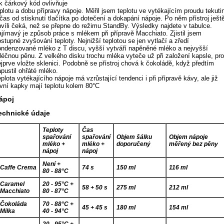
ak čárkový kód ovlivňuje
plotu a dobu přípravy nápoje. Měřil jsem teplotu ve vytékajícím proudu tekuti
čas od stisknutí tlačítka po dotečení a dokapání nápoje. Po něm přístroj ješt
hvíli čeká, než se přepne do režimu StandBy. Výsledky najdete v tabulce.
ajímavý je způsob práce s mlékem při přípravě Macchiato. Zjistil jsem
stupné zvyšování teploty. Nejnižší teplotou se jen vytlačí a zředí
ondenzované mléko z T discu, vyšší vytváří napěněné mléko a nejvyšší
léčnou pěnu. Z velkého disku trochu mléka vyteče už při založení kapsle, pro
ejprve vložte sklenici. Podobně se přístroj chová k čokoládě, když předtím
pustil ohřáté mléko.
plota vytékajícího nápoje má vzrůstající tendenci i při přípravě kávy, ale již
rvní kapky mají teplotu kolem 80°C
ápoj
echnické údaje
Teploty
Čas
spařování
spařování
Objem šálku
Objem nápoje
mléko +
mléko +
doporučený
měřený bez pěny
nápoj
nápoj
Není +
Caffe Crema
74 s
150 ml
116 ml
80 - 88°C
Caramel
20 - 95°C +
58 + 50 s
275 ml
212 ml
Macchiato
80 - 87°C
Čokoláda
70 - 88°C +
45 + 45 s
180 ml
154 ml
Milka
40 - 94°C
20 - 95°C +