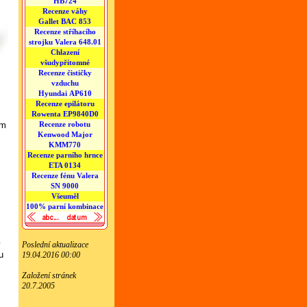
HB724
Recenze váhy
Gallet BAC 853
Recenze stříhacího
strojku Valera 648.01
Chlazení
všudypřítomné
Recenze čističky
vzduchu
Hyundai AP610
Recenze epilátoru
Rowenta EP9840D0
Recenze robotu
ým
Kenwood Major
KMM770
Recenze parního hrnce
ETA 0134
Recenze fénu Valera
SN 9000
Všeuměl
100% parní kombinace
y
Poslední aktualizace
u
19.04.2016 00:00
Založení stránek
20.7.2005