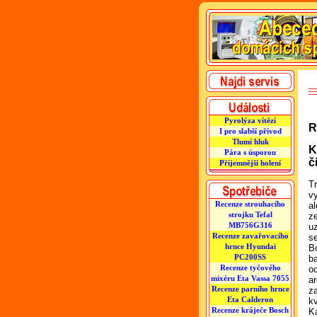
Pyrolýza vítězí
R
I pro slabší přívod
Tlumí hluk
K
Pára s úsporou
č
Příjemnější holení
T
v
Recenze strouhacího
al
strojku Tefal
z
MB756G316
u
Recenze zavařovacího
s
hrnce Hyundai
B
PC200SS
b
Recenze tyčového
o
mixéru Eta Vassa 7055
a
Recenze parního hrnce
z
Eta Calderon
kv
Recenze kráječe Bosch
K