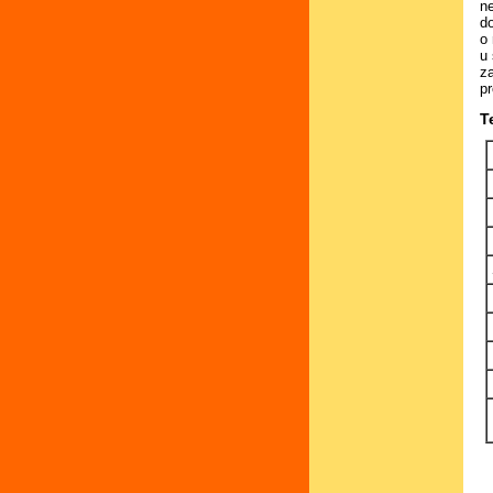
n
d
o
u 
za
p
T