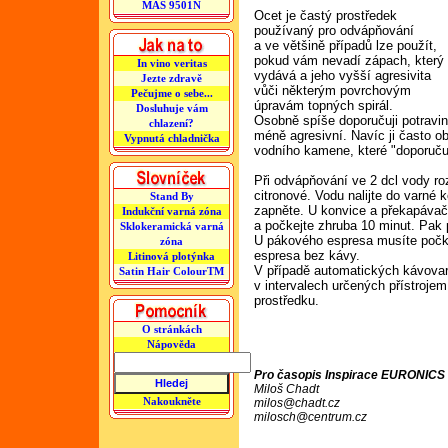
MAS 9501N
Ocet je častý prostředek
používaný pro odvápňování
a ve většině případů lze použít,
pokud vám nevadí zápach, který
In vino veritas
vydává a jeho vyšší agresivita
Jezte zdravě
vůči některým povrchovým
Pečujme o sebe...
úpravám topných spirál.
Dosluhuje vám
Osobně spíše doporučuji potravin
chlazení?
méně agresivní. Navíc ji často o
Vypnutá chladnička
vodního kamene, které "doporučuj
Při odvápňování ve 2 dcl vody ro
citronové. Vodu nalijte do varné 
Stand By
zapněte. U konvice a překapávače
Indukční varná zóna
a počkejte zhruba 10 minut. Pak 
Sklokeramická varná
U pákového espresa musíte počkat
zóna
espresa bez kávy.
Litinová plotýnka
V případě automatických kávovarů
Satin Hair ColourTM
v intervalech určených přístroje
prostředku.
O stránkách
Nápověda
Pro časopis Inspirace EURONICS č
Miloš Chadt
Nakoukněte
milos@chadt.cz
milosch@centrum.cz