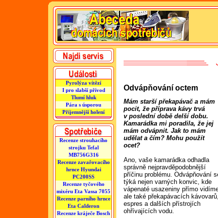
Pyrolýza vítězí
Odvápňování octem
I pro slabší přívod
Tlumí hluk
Mám starší překapávač a mám
Pára s úsporou
pocit, že příprava kávy trvá
Příjemnější holení
v poslední době delší dobu.
Kamarádka mi poradila, že jej
mám odvápnit. Jak to mám
udělat a čím? Mohu použít
Recenze strouhacího
ocet?
strojku Tefal
MB756G316
Ano, vaše kamarádka odhadla
Recenze zavařovacího
správně nejpravděpodobnější
hrnce Hyundai
příčinu problému. Odvápňování s
PC200SS
týká nejen varných konvic, kde
Recenze tyčového
vápenaté usazeniny přímo vidím
mixéru Eta Vassa 7055
ale také překapávacích kávovarů
Recenze parního hrnce
espres a dalších přístrojích
Eta Calderon
ohřívajících vodu.
Recenze kráječe Bosch