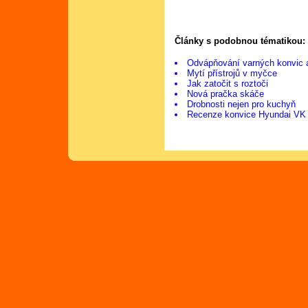
Články s podobnou tématikou:
Odvápňování varných konvic 
Mytí přístrojů v myčce
Jak zatočit s roztoči
Nová pračka skáče
Drobnosti nejen pro kuchyň
Recenze konvice Hyundai VK