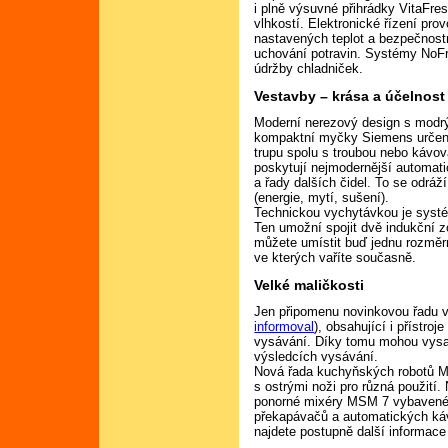
i plně výsuvné přihrádky VitaFre
vlhkostí. Elektronické řízení prov
nastavených teplot a bezpečnostn
uchování potravin. Systémy NoFro
údržby chladniček.
Vestavby – krása a účelnost
Moderní nerezový design s modrý
kompaktní myčky Siemens určené
trupu spolu s troubou nebo kávo
poskytují nejmodernější automat
a řady dalších čidel. To se odráž
(energie, mytí, sušení).
Technickou vychytávkou je systé
Ten umožní spojit dvě indukční z
můžete umístit buď jednu rozměr
ve kterých vaříte současně.
Velké maličkosti
Jen připomenu novinkovou řadu v
informoval
), obsahující i přístro
vysávání. Díky tomu mohou vysav
výsledcích vysávání.
Nová řada kuchyňských robotů M
s ostrými noži pro různá použití
ponorné mixéry MSM 7 vybavené 
překapávačů a automatických káv
najdete postupně další informace