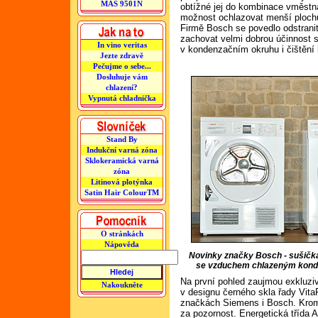
MAS 9501N
obtížné jej do kombinace vměstn
možnost ochlazovat menší plochu
Firmě Bosch se povedlo odstranit
zachovat velmi dobrou účinnost s
In vino veritas
v kondenzačním okruhu i čištění
Jezte zdravě
Pečujme o sebe...
Dosluhuje vám
chlazení?
Vypnutá chladnička
Stand By
Indukční varná zóna
Sklokeramická varná
zóna
Litinová plotýnka
Satin Hair ColourTM
O stránkách
Nápověda
Novinky značky Bosch - sušičk
se vzduchem chlazeným konde
Na první pohled zaujmou exkluzi
Nakoukněte
v designu černého skla řady Vita
značkách Siemens i Bosch. Kromě 
za pozornost. Energetická třída A