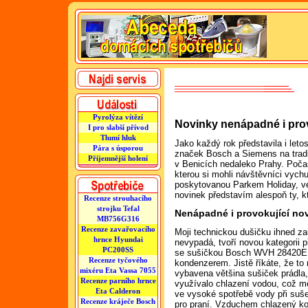
Pyrolýza vítězí
Novinky nenápadné i prov
I pro slabší přívod
Tlumí hluk
Jako každý rok představila i let
Pára s úsporou
značek Bosch a Siemens na tradi
Příjemnější holení
v Benicích nedaleko Prahy. Počas
kterou si mohli návštěvníci vych
poskytovanou Parkem Holiday, ve
novinek představím alespoň ty, k
Recenze strouhacího
strojku Tefal
Nenápadné i provokující no
MB756G316
Recenze zavařovacího
Moji technickou dušičku ihned zau
hrnce Hyundai
nevypadá, tvoří novou kategorii 
PC200SS
se sušičkou Bosch WVH 28420E
Recenze tyčového
kondenzerem. Jistě říkáte, že to
mixéru Eta Vassa 7055
vybavena většina sušiček prádla
Recenze parního hrnce
využívalo chlazení vodou, což m
Eta Calderon
ve vysoké spotřebě vody při suše
Recenze kráječe Bosch
pro praní. Vzduchem chlazený kon