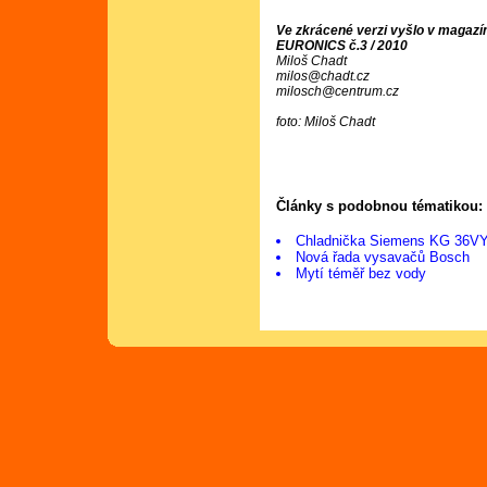
Ve zkrácené verzi vyšlo v magazí
EURONICS č.3 / 2010
Miloš Chadt
milos@chadt.cz
milosch@centrum.cz
foto: Miloš Chadt
Články s podobnou tématikou:
Chladnička Siemens KG 36V
Nová řada vysavačů Bosch
Mytí téměř bez vody