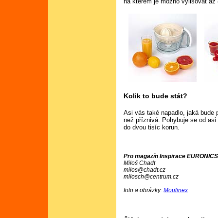
na kterém je možno vylisovat až
Kolik to bude stát?
Asi vás také napadlo, jaká bude 
než příznivá. Pohybuje se od asi 
do dvou tisíc korun.
Pro magazín Inspirace EURONICS
Miloš Chadt
milos@chadt.cz
milosch@centrum.cz
foto a obrázky:
Moulinex