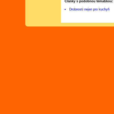
Články s podobnou tématikou:
Drobnosti nejen pro kuchyň