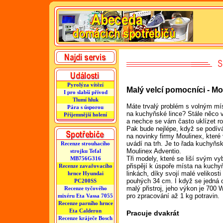
Pyrolýza vítězí
Malý velcí pomocníci - M
I pro slabší přívod
Tlumí hluk
Máte trvalý problém s volným m
Pára s úsporou
na kuchyňské lince? Stále něco v
Příjemnější holení
a nechce se vám často uklízet r
Pak bude nejlépe, když se podív
na novinky firmy Moulinex, které
uvádí na trh. Je to řada kuchyňs
Recenze strouhacího
Moulinex Adventio.
strojku Tefal
Tři modely, které se liší svým v
MB756G316
přispějí k úspoře místa na kuch
Recenze zavařovacího
linkách, díky svojí malé velikosti
hrnce Hyundai
pouhých 34 cm. I když se jedná 
PC200SS
malý přistroj, jeho výkon je 700 
Recenze tyčového
pro zpracování až 1 kg potravin.
mixéru Eta Vassa 7055
Recenze parního hrnce
Eta Calderon
Pracuje dvakrát
Recenze kráječe Bosch