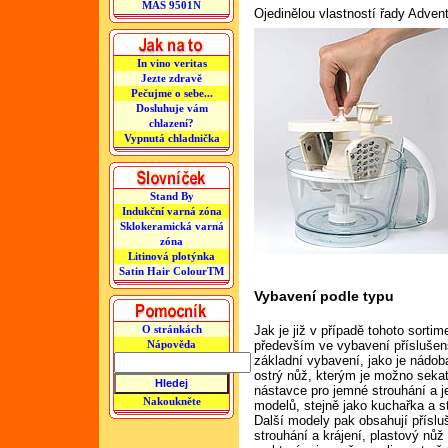
MAS 9501N
Ojedinělou vlastností řady Adve
In vino veritas
Jezte zdravě
Pečujme o sebe...
Dosluhuje vám
chlazení?
Vypnutá chladnička
Stand By
Indukční varná zóna
Sklokeramická varná
zóna
Litinová plotýnka
Satin Hair ColourTM
Vybavení podle typu
Jak je již v případě tohoto sort
O stránkách
především ve vybavení příslušen
Nápověda
základní vybavení, jako je nádob
ostrý nůž, kterým je možno sekat
nástavce pro jemné strouhání a j
Nakoukněte
modelů, stejně jako kuchařka a s
Další modely pak obsahují příslu
strouhání a krájení, plastový nůž