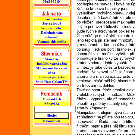
MAS 9501N
pochopitelně pravda, i když ne úp
Krásně křupavé hranolky jsou
výsledkem rychlého ohřevu v olejo
dosáhne jistě každá fritéza, ale n
In vino veritas
po vložení předepsané maximáln
Jezte zdravě
jiných potravin. Důležitý je tedy
Pečujme o sebe...
bude rychle dorovnávat pokles te
Dosluhuje vám
Čím větší je množství oleje do k
chlazení?
jeho teplota při stejném množství
Vypnutá chladnička
v restauracích, kde používají fri
ponořují i jedinou porci hranolek,
doporučil volit raději s vyšším p
připravujete hranolky ze syrovýc
Stand By
krátce vodou a dobře vysušte čis
Indukční varná zóna
U fritéz je také důležitá bezpečn
Sklokeramická varná
horkým. Venkovní plášť je často 
zóna
určena pro manipulaci. Zvláště v
Litinová plotýnka
venkovní plášť měl být hlavním kr
Satin Hair ColourTM
při fritování na dohled.
Také do oboru fritéz proniká elek
v elektronických minutkách. Můž
fritézu i vypnout, ale při ponech
O stránkách
připálili a poté by natáhly olej.
Nápověda
ztratily křupavost.
Manipulace s olejem bývá často s
zchladnout na přijatelnou teplotu, 
Nakoukněte
uchovávání. Řada fritéz má filtra
filtrační papír a přes něj filtrujet
kterým jsou vybaveny některé pří