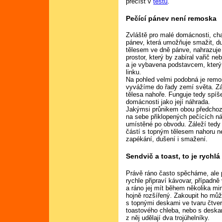
přečíst v
testu
.
Pečící pánev není remoska
Zvláště pro malé domácnosti, ch
pánev, která umožňuje smažit, dus
tělesem ve dně pánve, nahrazuje
prostor, který by zabíral vařič n
a je vybavena podstavcem, kter
linku.
Na pohled velmi podobná je remo
vyvážíme do řady zemí světa. Zá
tělesa nahoře. Funguje tedy spíše
domácnosti jako její náhrada.
Jakýmsi průnikem obou předchozíc
na sebe přiklopených pečících ná
umístěné po obvodu. Záleží tedy 
částí s topným tělesem nahoru ne
zapékání, dušení i smažení.
Sendvič a toast, to je rychl
Právě ráno často spěcháme, ale př
rychle připraví kávovar, případně
a ráno jej mít během několika mi
hojně rozšířený. Zakoupit ho mů
s topnými deskami ve tvaru čtve
toastového chleba, nebo s deska
z něj udělají dva trojúhelníky.