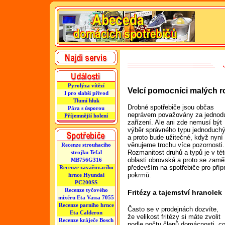
Pyrolýza vítězí
Velcí pomocníci malých 
I pro slabší přívod
Tlumí hluk
Drobné spotřebiče jsou občas
Pára s úsporou
neprávem považovány za jednod
Příjemnější holení
zařízení. Ale ani zde nemusí být
výběr správného typu jednoduch
a proto bude užitečné, když nyní
věnujeme trochu více pozornosti.
Recenze strouhacího
Rozmanitost druhů a typů je v té
strojku Tefal
oblasti obrovská a proto se zam
MB756G316
především na spotřebiče pro příp
Recenze zavařovacího
pokrmů.
hrnce Hyundai
PC200SS
Recenze tyčového
Fritézy a tajemství hranolek
mixéru Eta Vassa 7055
Recenze parního hrnce
Často se v prodejnách dozvíte,
Eta Calderon
že velikost fritézy si máte zvolit
Recenze kráječe Bosch
podle počtu členů domácnosti, co