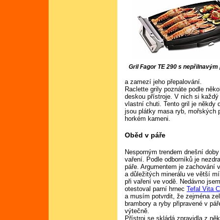
Gril Fagor TE 290 s nepřilnavý
a zamezí jeho přepalování.
Raclette grily poznáte podle ně
deskou přístroje. V nich si každý
vlastní chuti. Tento gril je někd
jsou plátky masa ryb, mořských p
horkém kameni.
Oběd v páře
Nesporným trendem dnešní doby je
vaření. Podle odborníků je nezd
páře. Argumentem
je zachování 
a důležitých minerálu ve větší m
při vaření ve vodě. Nedávno jsem
otestoval parní hrnec
Tefal Vita 
a musím potvrdit, že zejména zel
brambory a ryby připravené v pář
výtečně.
Přístroj se skládá zpravidla z něk