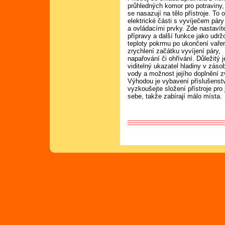
průhledných komor pro potraviny,
se nasazují na tělo přístroje. To 
elektrické části s vyvíječem páry
a ovládacími prvky. Zde nastavít
přípravy a další funkce jako udrž
teploty pokrmu po ukončení vařen
zrychlení začátku vyvíjení páry,
napařování či ohřívání. Důležitý 
viditelný ukazatel hladiny v záso
vody a možnost jejího doplnění zv
Výhodou je vybavení příslušenstv
vyzkoušejte složení přístroje pro
sebe, takže zabírají málo místa.