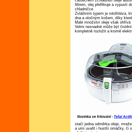
částečném zchladnutí oleje autom
filtrem, olej přefiltruje a vypustí
chladničce.
Zvláštním typem je rotofritéza, k
dna a otočným košem, díky které
Malé množství oleje však ohřívá
Velmi nesnadné může být čistění 
kompletně rozložit a kromě elek
Novinka ve fritování -
Tefal Actif
stačí jedna odměrka oleje, mražen
a umí uvařit i hustší omáčky, či 