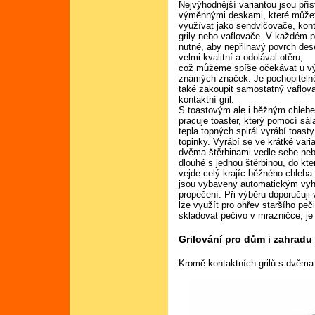
Nejvýhodnější variantou jsou přís
výměnnými deskami, které může
využívat jako sendvičovače, kon
grily nebo vaflovače. V každém p
nutné, aby nepřilnavý povrch des
velmi kvalitní a odolával otěru,
což můžeme spíše očekávat u v
známých značek. Je pochopitel
také zakoupit samostatný vaflov
kontaktní gril.
S toastovým ale i běžným chleb
pracuje toaster, který pomocí sá
tepla topných spirál vyrábí toasty
topinky. Vyrábí se ve krátké vari
dvěma štěrbinami vedle sebe ne
dlouhé s jednou štěrbinou, do kte
vejde celý krajíc běžného chleba
jsou vybaveny automatickým vyh
propečení. Při výběru doporučuji
lze využít pro ohřev staršího pe
skladovat pečivo v mrazničce, je
Grilování pro dům i zahradu
Kromě kontaktních grilů s dvěma 