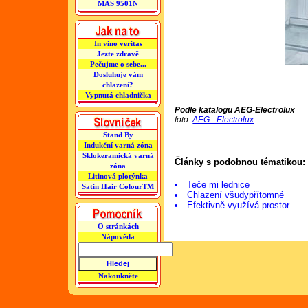
MAS 9501N
In vino veritas
Jezte zdravě
Pečujme o sebe...
Dosluhuje vám
chlazení?
Vypnutá chladnička
Podle katalogu AEG-Electrolux
foto:
AEG - Electrolux
Stand By
Indukční varná zóna
Sklokeramická varná
Články s podobnou tématikou:
zóna
Litinová plotýnka
Teče mi lednice
Satin Hair ColourTM
Chlazení všudypřítomné
Efektivně využívá prostor
O stránkách
Nápověda
Nakoukněte