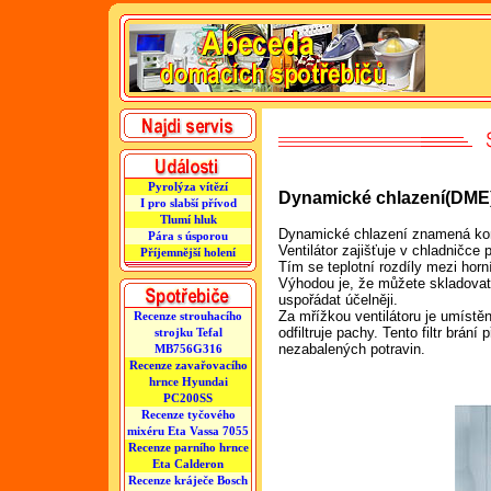
Pyrolýza vítězí
Dynamické chlazení(DME
I pro slabší přívod
Tlumí hluk
Dynamické chlazení znamená kone
Pára s úsporou
Ventilátor zajišťuje v chladničce
Příjemnější holení
Tím se teplotní rozdíly mezi horn
Výhodou je, že můžete skladovat p
uspořádat účelněji.
Za mřížkou ventilátoru je umístěn 
Recenze strouhacího
odfiltruje pachy. Tento filtr brá
strojku Tefal
nezabalených potravin.
MB756G316
Recenze zavařovacího
hrnce Hyundai
PC200SS
Recenze tyčového
mixéru Eta Vassa 7055
Recenze parního hrnce
Eta Calderon
Recenze kráječe Bosch