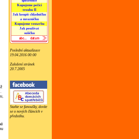
spotřebiče
Kupujeme pečící
troubu II
Jak koupit chladničku
a mrazničku
Kupujeme vestavbu
Jak používat
sušičku
Poslední aktualizace
19.04.2016 00:00
Založení stránek
20.7.2005
už
.
u,
Staňte se fanoušky, dovíte
se o nových článcích v
předstihu.
né
ou