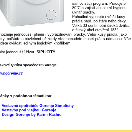
samočisticí program. Pracuje při
80°C a zajistí absolutní hygienu
uvnitř pračky.
Pohodlně vyperete i větší kusy
prádla např. polštáře nebo deky.
Velká 33 centimetrů široká dvířka
a široký úhel otevření 183°
možňuje jednodušší plnění i vyprazdňování pračky. Větší kusy prádla, jako
eky, polštáře a povlečení už nikdy více nebudete muset prát s námahou. Vše
udete ovládat jediným logickým knoflíkem.
olte jednodušší život.
SIPLICITY
.
isková zpráva společnosti Gorenje
ww.gorenje.cz
lánky s podobnou tématikou:
Vestavné spotřebiče Gorenje Simplicity
Vestavby pod vlajkou Gorenje
Design Gorenje by Karim Rashid