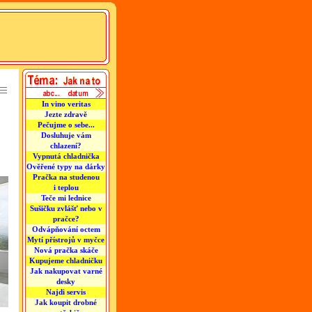
In vino veritas
Jezte zdravě
Pečujme o sebe...
Dosluhuje vám
chlazení?
Vypnutá chladnička
Ověřené typy na dárky
Pračka na studenou
i teplou
Teče mi lednice
Sušičku zvlášť nebo v
pračce?
Odvápňování octem
Mytí přístrojů v myčce
Nová pračka skáče
Kupujeme chladničku
Jak nakupovat varné
desky
Najdi servis
Jak koupit drobné