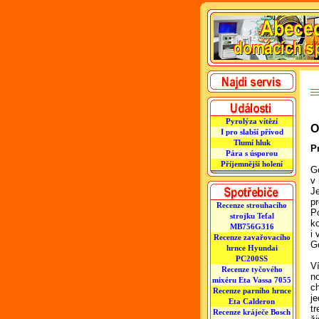
Pyrolýza vítězí
O
I pro slabší přívod
Tlumí hluk
P
Pára s úsporou
Příjemnější holení
G
v
Je
pr
Recenze strouhacího
P
strojku Tefal
k
MB756G316
i 
Recenze zavařovacího
Go
hrnce Hyundai
PC200SS
V
Recenze tyčového
n
mixéru Eta Vassa 7055
ch
Recenze parního hrnce
j
Eta Calderon
t
Recenze kráječe Bosch