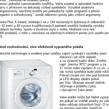
ivota. "Jednoduché ovládání pračky
omocí jediného samostatného knoflíku. Velmi snadné a optimálně funkční.
avíc s přínosem na dokonalý vzhled spotřebiče. Vizuálně atraktivní
 ergonomicky navržený knoflík pro jednoduchý výběr programů a přesto
egantní a sofistikovaný,“ uvedli odborníci poroty jako vítězní argumenty.
orota Plus X Award, skládající se z 144 nezávislých špičkových odborníků
e 32 zemí a 40 vysoce kvalifikovaných partnerů soutěže hodnotila výrobky
oblasti techniky, sportu a životním stylu z světa. Hodnotili více než
00 produktů, z toho v závislosti na náročných kriteriích poroty jich uspělo jen
70.
éně rozhodování, více efektivně vypraného prádla
kročilá technologie a moderní prací prášky zajistí vynikající výsledky praní
dokonce
i při nižší teplotě
a za výrazně kratší dobu. Zvolíte
např. „bavlna 30°C“ program a za
17 minut máte vypráno. A co víc, 
tak nízká spotřeba bude ještě nižší
Pokud chcete mít vše pod kontrolo
je LED display ideální právě
pro Vás. Ukazuje úroveň otáček,
informuje o průběhu cyklu
i zbývajícím čase praní.
Vaše prádlo může být řádně vypra
jen pokud se vnitřek pračky po cel
dobu udržuje úzkostlivě čistý. O to
se postará speciální SterilTub,