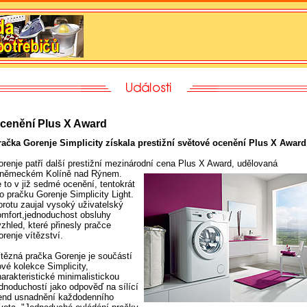
cenění Plus X Award
račka Gorenje Simplicity získala prestižní světové ocenění Plus X Award
orenje patří další prestižní mezinárodní cena Plus X Award, udělovaná
 německém Kolíně nad Rýnem.
 to v již sedmé ocenění, tentokrát
o pračku Gorenje Simplicity Light.
orotu zaujal vysoký uživatelský
omfort,jednoduchost obsluhy
vzhled, které přinesly pračce
renje vítězství.
ítězná pračka Gorenje je součástí
ové kolekce Simplicity,
arakteristické minimalistickou
ednoduchostí jako odpověď na sílící
rend usnadnění každodenního