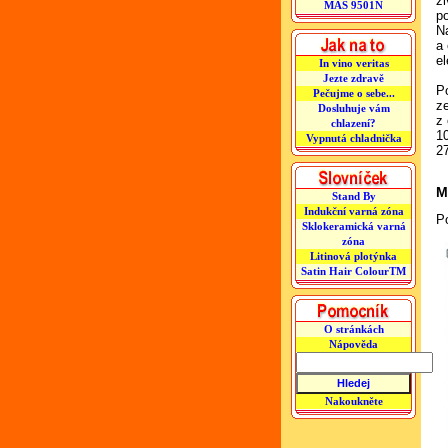
ž
MAS 9501N
p
N
a
el
In vino veritas
Jezte zdravě
P
Pečujme o sebe...
z
Dosluhuje vám
z 
chlazení?
10
Vypnutá chladnička
2
M
Stand By
Indukční varná zóna
Po
Sklokeramická varná
zóna
Litinová plotýnka
Satin Hair ColourTM
O stránkách
Nápověda
Nakoukněte