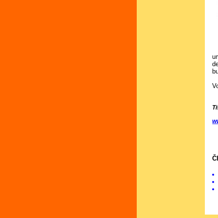
u
d
b
V
T
w
Č