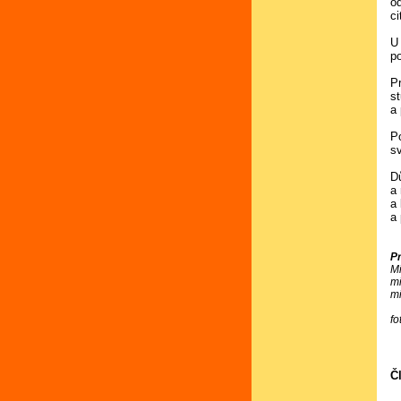
o
c
U
p
P
s
a
P
s
D
a
a
a
P
M
m
m
fo
Č