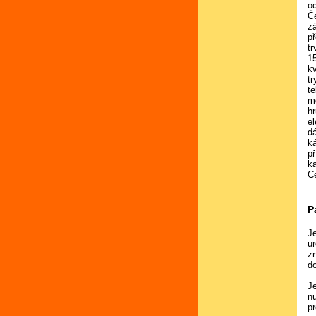
o
Če
z
p
t
1
k
t
te
m
h
e
d
k
př
k
C
P
J
u
z
d
Je
n
p