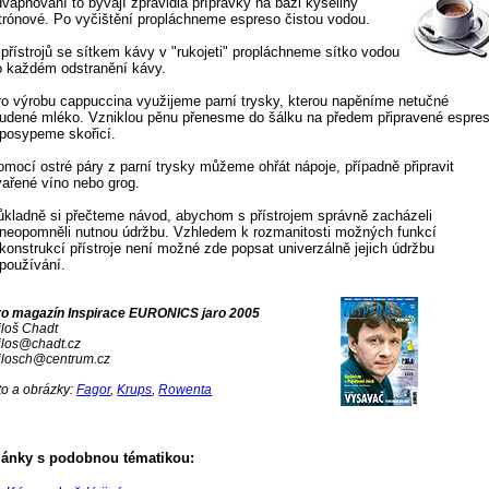
dvápňování to bývají zpravidla přípravky na bázi kyseliny
itrónové. Po vyčištění propláchneme espreso čistou vodou.
 přístrojů se sítkem kávy v "rukojeti" propláchneme sítko vodou
o každém odstranění kávy.
ro výrobu cappuccina využijeme parní trysky, kterou napěníme netučné
tudené mléko. Vzniklou pěnu přenesme do šálku na předem připravené espre
 posypeme skořicí.
omocí ostré páry z parní trysky můžeme ohřát nápoje, případně připravit
vařené víno nebo grog.
ůkladně si přečteme návod, abychom s přístrojem správně zacházeli
 neopomněli nutnou údržbu. Vzhledem k rozmanitosti možných funkcí
 konstrukcí přístroje není možné zde popsat univerzálně jejich údržbu
 používání.
ro magazín Inspirace EURONICS jaro 2005
iloš Chadt
ilos@chadt.cz
ilosch@centrum.cz
to a obrázky:
Fagor
,
Krups
,
Rowenta
lánky s podobnou tématikou: