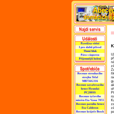
Pyrolýza vítězí
K
I pro slabší přívod
Tlumí hluk
U
Pára s úsporou
př
Příjemnější holení
n
z
Z
ří
Recenze strouhacího
n
strojku Tefal
g
MB756G316
a
Recenze zavařovacího
oh
hrnce Hyundai
P
PC200SS
r
Recenze tyčového
K
mixéru Eta Vassa 7055
z
Recenze parního hrnce
z
Eta Calderon
p
Recenze kráječe Bosch