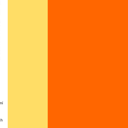
ní
ch