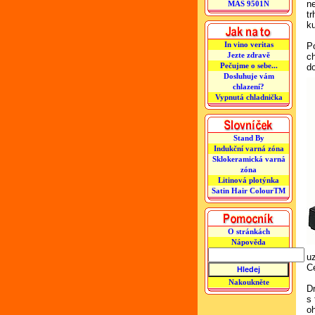
n
MAS 9501N
tr
ku
In vino veritas
P
Jezte zdravě
c
Pečujme o sebe...
do
Dosluhuje vám
chlazení?
Vypnutá chladnička
Stand By
Indukční varná zóna
Sklokeramická varná
zóna
Litinová plotýnka
Satin Hair ColourTM
O stránkách
Nápověda
u
C
Nakoukněte
Dr
s
o