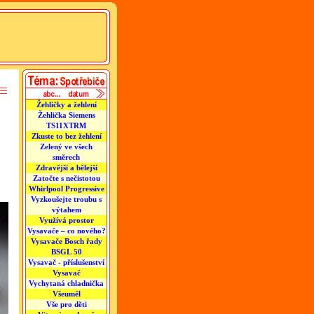
Žehličky a žehlení
Žehlička Siemens
TS11XTRM
Zkuste to bez žehlení
Zelený ve všech
směrech
Zdravější a bělejší
Zatočte s nečistotou
Whirlpool Progressive
Vyzkoušejte troubu s
výtahem
Využívá prostor
Vysavače – co nového?
Vysavače Bosch řady
BSGL 50
Vysavač - příslušenství
Vysavač
Vychytaná chladnička
Všeuměl
Vše pro děti