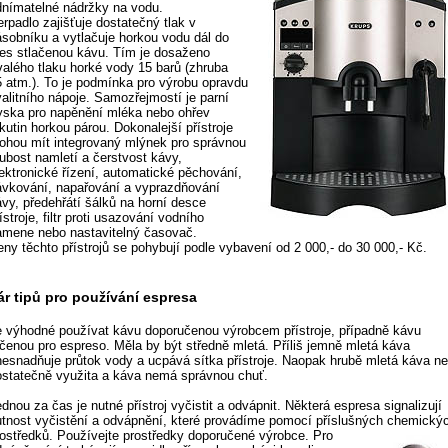
dnímatelné nádržky na vodu.
rpadlo zajišťuje dostatečný tlak v
ásobníku a vytlačuje horkou vodu dál do
řes stlačenou kávu. Tím je dosaženo
rvalého tlaku horké vody 15 barů (zhruba
5 atm.). To je podmínka pro výrobu opravdu
valitního nápoje. Samozřejmostí je parní
ryska pro napěnění mléka nebo ohřev
kutin horkou párou. Dokonalejší přístroje
ohou mít integrovaný mlýnek pro správnou
rubost namletí a čerstvost kávy,
lektronické řízení, automatické pěchování,
ávkování, napařování a vyprazdňování
ávy, předehřátí šálků na horní desce
ístroje, filtr proti usazování vodního
amene nebo nastavitelný časovač.
eny těchto přístrojů se pohybují podle vybavení od 2 000,- do 30 000,- Kč.
ár tipů pro používání espresa
e výhodné používat kávu doporučenou výrobcem přístroje, případně kávu
rčenou pro espreso. Měla by být středně mletá. Příliš jemně mletá káva
nesnadňuje průtok vody a ucpává sítka přístroje. Naopak hrubě mletá káva ne
ostatečně využita a káva nemá správnou chuť.
dnou za čas je nutné přístroj vyčistit a odvápnit. Některá espresa signalizují
utnost vyčistění a odvápnění, které provádíme pomocí příslušných chemický
rostředků.
Používejte prostředky doporučené výrobce. Pro