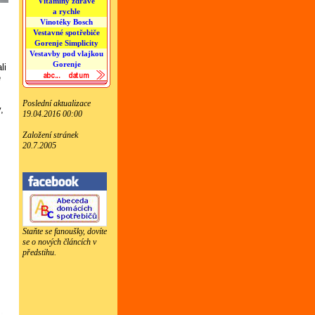
Vitamíny zdravě
a rychle
Vinotéky Bosch
Vestavné spotřebiče
Gorenje Simplicity
Vestavby pod vlajkou
Gorenje
li
é
Poslední aktualizace
,
19.04.2016 00:00
Založení stránek
20.7.2005
Staňte se fanoušky, dovíte
se o nových článcích v
předstihu.