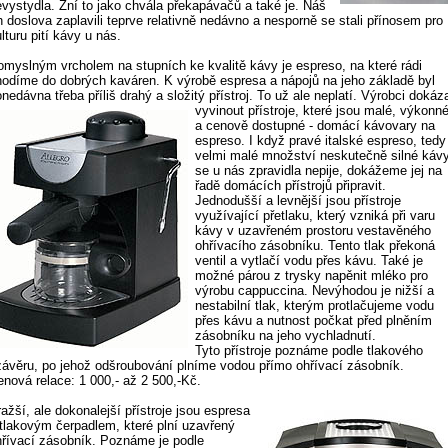
evystydla. Zní to jako chvála překapávačů a také je. Náš
h doslova zaplavili teprve relativně nedávno a nesporně se stali přínosem pro
lturu pití kávy u nás.
omyslným vrcholem na stupních ke kvalitě kávy je espreso, na které rádi
hodíme do dobrých kaváren. K výrobě espresa a nápojů na jeho základě byl
nedávna třeba příliš drahý a složitý přístroj.
To už ale neplatí. Výrobci dokáza
vyvinout přístroje, které jsou malé, výkonn
a cenově dostupné - domácí kávovary na
espreso. I když pravé italské espreso, tedy
velmi malé množství neskutečně silné kávy
se u nás zpravidla nepije, dokážeme jej na
řadě domácích přístrojů připravit.
Jednodušší a levnější jsou přístroje
využívající přetlaku, který vzniká při varu
kávy v uzavřeném prostoru vestavěného
ohřívacího zásobníku. Tento tlak překoná
ventil a vytlačí vodu přes kávu. Také je
možné párou z trysky napěnit mléko pro
výrobu cappuccina. Nevýhodou je nižší a
nestabilní tlak, kterým protlačujeme vodu
přes kávu a nutnost počkat před plněním
zásobníku na jeho vychladnutí.
Tyto přístroje poznáme podle tlakového
závěru, po jehož odšroubování plníme vodou přímo ohřívací zásobník.
enová relace: 1 000,- až 2 500,-Kč.
ažší, ale dokonalejší přístroje jsou espresa
 tlakovým čerpadlem, které plní uzavřený
hřívací zásobník. Poznáme je podle