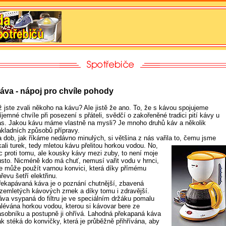
áva - nápoj pro chvíle pohody
ž jste zvali někoho na kávu? Ale jistě že ano. To, že s kávou spojujeme
íjemné chvíle při posezení s přáteli, svědčí o zakořeněné tradici pití kávy u
ás. Jakou kávu máme vlastně na mysli? Je mnoho druhů káv a několik
ákladních způsobů přípravy.
a dob, jak říkáme nedávno minulých, si většina z nás vařila to, čemu jsme
kali
turek, tedy mletou kávu přelitou horkou vodou. No,
ic proti tomu, ale kousky kávy mezi zuby, to není moje
usto. Nicméně kdo má chuť, nemusí vařit vodu v hrnci,
le může použít varnou konvici, která díky přímému
řevu šetří elektřinu.
řekapávaná káva je o poznání chutnější, zbavená
ozemletých kávových zrnek a díky tomu i zdravější.
áva vsypaná do filtru je ve speciálním držáku pomalu
alévána horkou vodou, kterou si kávovar bere ze
ásobníku a postupně ji ohřívá. Lahodná překapaná káva
ak stéká do konvičky, která je průběžně přihřívána, aby