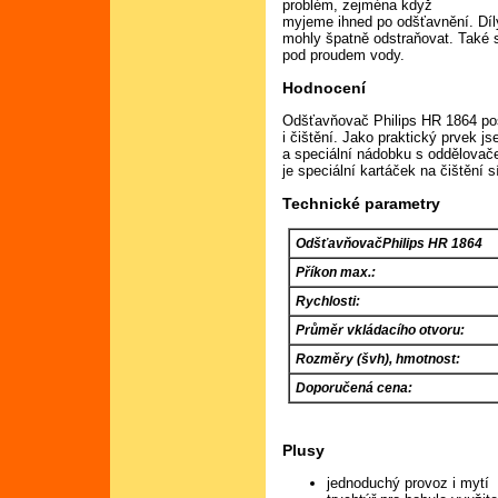
problém, zejména když
myjeme ihned po odšťavnění. Díl
mohly špatně odstraňovat. Také 
pod proudem vody.
Hodnocení
Odšťavňovač Philips HR 1864 pos
i čištění. Jako praktický prvek j
a speciální nádobku s oddělovač
je speciální kartáček na čištění s
Technické parametry
OdšťavňovačPhilips HR 1864
Příkon max.:
Rychlosti:
Průměr vkládacího otvoru:
Rozměry (švh), hmotnost:
Doporučená cena:
Plusy
jednoduchý provoz i mytí