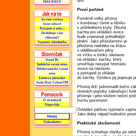
umí.
MAS 9501N
První pohled
Poměrně velký přístroj
In vino veritas
v kombinaci černé a hliníku
Jezte zdravě
s průhlednými kryty. Dlouhá
Pečujme o sebe...
šachta pro vkládání ovoce
Dosluhuje vám
bude znamenat pohodlnější
chlazení?
plnění. Jako příslušenství je
Vypnutá chladnička
přiložena nádobka na šťávu
s oddělovačem pěny
ve víčku a široký nástavec
na vkládací šachtu, který
Stand By
umožňuje nasypat hromadu
Indukční varná zóna
ovoce na nástavec
Sklokeramická varná
a postupně je vkládat
zóna
do šachty. Výrobce jej popisuje j
Litinová plotýnka
Satin Hair ColourTM
Přístroj drží pohromadě boční zá
stranách pojistky zabraňující fun
přístroje i jeho složení nečiní pr
trochu pozornosti.
O stránkách
Nápověda
Ovládání páčkou vypínače zapíná
Jako dobrý nápad hodnotím prosto
Nakoukněte
Praktické zkušenosti
Přístroj schraňuje zbytky po ods