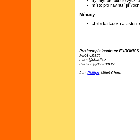
trychtýř pro bobule využite
místo pro navinutí přívodn
Mínusy
chybí kartáček na čistění 
Pro časopis Inspirace EURONICS č
Miloš Chadt
milos@chadt.cz
milosch@centrum.cz
foto:
Philips
, Miloš Chadt