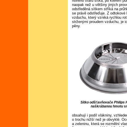
nového tvaru sítka, po kterém p
naopak než u většiny jiných pro
odstředěná sítkem stříká na průh
se právě odstřeďuje. Z odtokové
vzduchu, který vzniká rychlou ro
strženými proudem vzduchu, je i
pěny.
Sítko odšťavňovače Philips
naškrábanou hmotu s
obsahují i podíl vlákniny, vzhled
o trochu nižší než je obvyklé. Oce
a zeleninu, která se rozmělní vlas