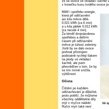
že se ovoce ve vkládací šachtě v
z konečku kusu tvrdého ovoce jso
Měřil i spotřebu energie,
která při odšťavnění
asi kila mrkve dělá
0,021 kWh (za 6 min)
a u kila jablek 0,012 kWh
(za necelé 4 min).
Za téměř dvojnásobnou
spotřebou a delším
časem při odšťavnění
mrkve je tuhost zeleniny.
Jistě by se dalo ovoce
prohnat přístrojem
podstatně rychleji tlakem
na plody ve vkládací
šachtě, ale jsem
přesvědčen o tom, že by
se tím mírně snížila
výtěžnost.
Očista
Čištění po každém
odšťavňování je důležité,
proto potěší, že můžeme
všechny oddělitelné díly
mýt v myčce nádobí.
Ve s
Ruční mytí také není