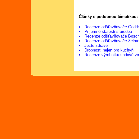
Články s podobnou tématikou:
Recenze odšťavňovače Godd
Příjemné starosti s úrodou
Recenze odšťavňovače Bosc
Recenze odšťavňovače Zelmer
Jezte zdravě
Drobnosti nejen pro kuchyň
Recenze výrobníku sodové vo