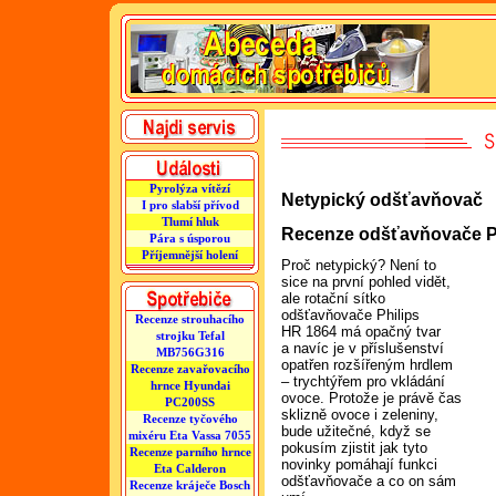
Pyrolýza vítězí
Netypický odšťavňovač
I pro slabší přívod
Tlumí hluk
Recenze odšťavňovače P
Pára s úsporou
Příjemnější holení
Proč netypický? Není to
sice na první pohled vidět,
ale rotační sítko
odšťavňovače Philips
Recenze strouhacího
HR 1864 má opačný tvar
strojku Tefal
a navíc je v příslušenství
MB756G316
opatřen rozšířeným hrdlem
Recenze zavařovacího
– trychtýřem pro vkládání
hrnce Hyundai
ovoce. Protože je právě čas
PC200SS
sklizně ovoce i zeleniny,
Recenze tyčového
bude užitečné, když se
mixéru Eta Vassa 7055
pokusím zjistit jak tyto
Recenze parního hrnce
novinky pomáhají funkci
Eta Calderon
odšťavňovače a co on sám
Recenze kráječe Bosch