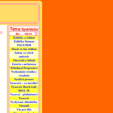
Žehličky a žehlení
Žehlička Siemens
TS11XTRM
Zkuste to bez žehlení
Zelený ve všech
směrech
Zdravější a bělejší
Zatočte s nečistotou
Whirlpool Progressive
Vyzkoušejte troubu s
výtahem
Využívá prostor
Vysavače – co nového?
Vysavače Bosch řady
BSGL 50
Vysavač - příslušenství
Vysavač
Vychytaná chladnička
Všeuměl
Vše pro děti