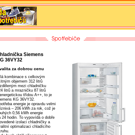
hladnička Siemens
G 36VY32
valita za dobrou cenu
ílá kombinace s celkovým
žitným objemem 312 litrů
ozděleným mezi chladničku
4 litrů a mrazničku 87 litrů
energetickou třídou A++, to je
iemens KG 36VY32.
potřeba energie je opravdu velmi
říznivá – 206 kWh za rok, což je
ouhých 0,56 kWh energie
a 24 hodin. To vypovídá o dobře
rovedené izolaci chladničky a
alitní optimalizaci chladícího
kruhu.