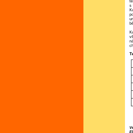
t
s 
K
p
u
b
K
v
n
c
T
V
E