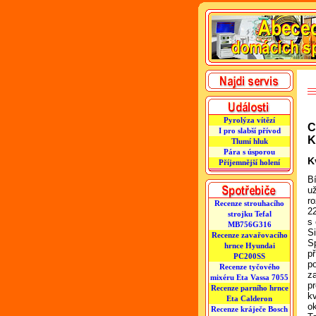
Pyrolýza vítězí
C
I pro slabší přívod
K
Tlumí hluk
Pára s úsporou
K
Příjemnější holení
B
u
r
Recenze strouhacího
22
strojku Tefal
s 
MB756G316
S
Recenze zavařovacího
S
hrnce Hyundai
p
PC200SS
p
Recenze tyčového
z
mixéru Eta Vassa 7055
p
Recenze parního hrnce
kv
Eta Calderon
o
Recenze kráječe Bosch