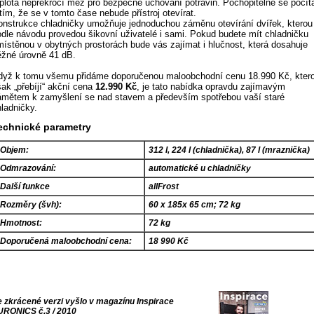
eplota nepřekročí mez pro bezpečné uchování potravin. Pochopitelně se počít
tím, že se v tomto čase nebude přístroj otevírat.
onstrukce chladničky umožňuje jednoduchou záměnu otevírání dvířek, kterou
odle návodu provedou šikovní uživatelé i sami. Pokud budete mít chladničku
místěnou v obytných prostorách bude vás zajímat i hlučnost, která dosahuje
ěžné úrovně 41 dB.
dyž k tomu všemu přidáme doporučenou maloobchodní cenu 18.990 Kč, kter
šak „přebíjí“ akční cena
12.990 Kč
, je tato nabídka opravdu zajímavým
ámětem k zamyšlení se nad stavem a především spotřebou vaší staré
hladničky.
echnické parametry
Objem:
312 l, 224 l (chladnička), 87 l (mraznička)
Odmrazování:
automatické u chladničky
Další funkce
allFrost
Rozměry (švh):
60 x 185x 65 cm; 72 kg
Hmotnost:
72 kg
Doporučená maloobchodní cena:
18 990 Kč
e zkrácené verzi vyšlo v magazínu Inspirace
URONICS č.3 / 2010