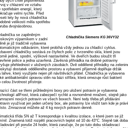
ady bych chtěl připomenout
ývoj v chlazení ve vztahu
e spotřebám energií, který
okračuje velmi rychle. Před
eseti lety by nová chladnička
odobné velikosti měla spotřebu
hruba dvojnásobnou.
hladnička se zapěněným
Chladnička Siemens KG 36VY32
eskovým výparníkem v zadní
ěně je již tradičně vybavena
utomatickým odtáváním, které probíhá vždy jednou za chladící cyklus.
ybavení chladničky sestává ze čtyřech polic z tvrzeného skla, které jsou
omě jediné, spodní, výškově nastavitelné. Ve dveřích budou sloužit tři
tevřené police a jedna uzavřená. Závěsná přihrádka na drobné potraviny
vyšuje přehlednost v uložených zásobách. Dvě oddělené přihrádky na zelenin
oskytují dostatek odděleného prostoru a vybavení příjemně doplňuje držák
 lahve, který využijete nejen při návštěvách přátel. Chladnička je vybavena
ké antibakteriální úpravou stěn na bázi stříbra, která omezuje růst bakterií
 celou životnost přístroje.
razící část se třemi průhlednými boxy pro uložení potravin je vybavena
chnologií allFrost, která zabezpečí rychlé a rovnoměrné mražení, stejně jako
amrazení nových potravin ve všech boxech. Není tedy třeba při přidávání
travin využívat jen jeden určený box, ale potraviny lze vložit tam kde je práv
ísto. Zmrazovat můžete až 4 kg nových potravin denně.
imatická třída SN až T koresponduje s kvalitou izolace, o které jsem se již
mínil. Znamená totiž rozpětí pracovních teplot od 10 do 43°C. Stejně tak doba
kladování při poruše 24 hodin, která zaručuje, že po tuto dobu skladovací