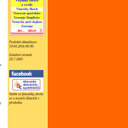
Vitamíny zdravě
a rychle
Vinotéky Bosch
Vestavné spotřebiče
Gorenje Simplicity
Vestavby pod vlajkou
Gorenje
Poslední aktualizace
19.04.2016 00:00
Založení stránek
20.7.2005
u
Staňte se fanoušky, dovíte
se o nových článcích v
předstihu.
ě