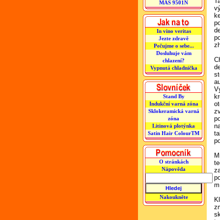
T
MAS 9501N
v
k
p
d
In vino veritas
p
Jezte zdravě
z
Pečujme o sebe...
Dosluhuje vám
C
chlazení?
d
Vypnutá chladnička
st
a
V
kr
Stand By
o
Indukční varná zóna
z
Sklokeramická varná
p
zóna
na
Litinová plotýnka
ta
Satin Hair ColourTM
po
M
O stránkách
te
Nápověda
z
po
m
Nakoukněte
Kl
z
s