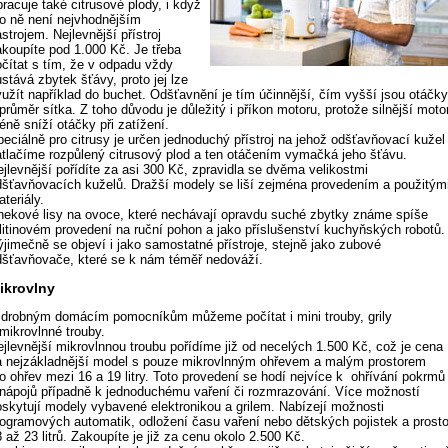
racuje také citrusové plody, i když
ro ně není nejvhodnějším
strojem. Nejlevnější přístroj
akoupíte pod 1.000 Kč. Je třeba
očítat s tím, že v odpadu vždy
stává zbytek šťávy, proto jej lze
yužít například do buchet. Odšťavnění je tím účinnější, čím vyšší jsou otáčk
průměr sítka. Z toho důvodu je důležitý i příkon motoru, protože silnější moto
éně sníží otáčky při zatížení.
peciálně pro citrusy je určen jednoduchý přístroj na jehož odšťavňovací kužel
atlačíme rozpůlený citrusový plod a ten otáčením vymačká jeho šťávu.
ejlevnější pořídíte za asi 300 Kč, zpravidla se dvěma velikostmi
dšťavňovacích kuželů. Dražší modely se liší zejména provedením a použitým
teriály.
nekové lisy na ovoce, které nechávají opravdu suché zbytky známe spíše
 litinovém provedení na ruční pohon a jako příslušenství kuchyňských robotů.
ýjimečně se objeví i jako samostatné přístroje, stejně jako zubové
dšťavňovače, které se k nám téměř nedováží.
ikrovlny
 drobným domácím pomocníkům můžeme počítat i mini trouby, grily
 mikrovlnné trouby.
ejlevnější mikrovlnnou troubu pořídíme již od necelých 1.500 Kč, což je cena
a nejzákladnější model s pouze mikrovlnným ohřevem a malým prostorem
ro ohřev mezi 16 a 19 litry. Toto provedení se hodí nejvíce k ohřívání pokrmů
 nápojů případně k jednoduchému vaření či rozmrazování. Více možností
oskytují modely vybavené elektronikou a grilem. Nabízejí možnosti
rogramových automatik, odložení času vaření nebo dětských pojistek a prosto
 až 23 litrů. Zakoupíte je již za cenu okolo 2.500 Kč.