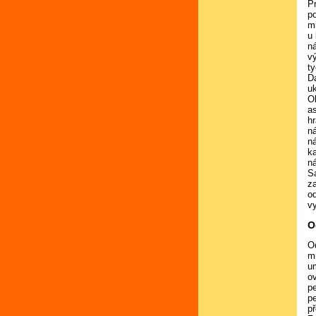
P
p
m
u
n
v
t
D
u
O
a
h
n
n
ka
n
S
za
o
v
O
O
m
um
o
pe
p
p