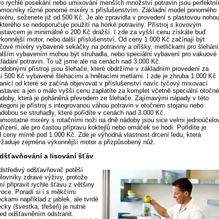
ro rychlé posekání nebo umixování menších množství potravin jsou perfektní
omocníky různé ponorné mixéry s příslušenstvím. Základní model ponorného
ixéru, seženete již od 500 Kč. Je ale zpravidla v provedení s plastovou nohou
 kterého se nedoporučuje použití na horké potraviny. Přístroj s kovovým
ástavcem je minimálně o 200 Kč dražší. I zde za vyšší cenu získáte buď
ýkonnější motor, nebo další příslušenství. Od ceny 1.000 Kč začínají být
yčové mixéry vybavené sekáčky na potraviny a oříšky, metličkami pro šlehání
alším vybavením mohou být struhadla, nebo speciální vybavení pro vakuové
kládání potravin. To už jsme ale na cenách nad 3.000 Kč.
bdobnými přístroji jsou šlehače, které obdržíme v základním provedení za
si 500 Kč vybavené šlehacími a hnětacími metlami. I zde je zhruba 1.000 Kč
ranicí od které se začíná objevovat v příslušenství navíc tyčový mixovací
ástavec a jen o málo vyšší cenu zaplatíte za komplet včetně speciální otočn
ádoby, která je poháněná převodem ze šlehače. Zajímavými nápady v této
tegorii je přístroj s integrovanou váhou potravin v otočném stojanu nebo
ádobou se struhadly, které pořídíte v cenách nad 3.000 Kč.
amostatné mixéry s rotačními noži na dně nádoby jsou sice velmi jednoúčelo
řízení, ale pro častou přípravu koktejlů nebo omáček se hodí. Pořídíte je
d ceny mírně pod 1.000 Kč. Zde je výhodná vlastnost drcení ledu, která
yžaduje zejména výkonnější motor a přizpůsobený nůž.
dšťavňování a lisování šťáv
dstředivý odšťavňovač potěší
ilovníky zdravé výživy, protože
í připravit rychle šťávu z většiny
voce. Poradí si i s měkčími
ckami například z jablek, ale tvrdé
ecky (švestka, třešeň) je nutné
řed odšťavněním odstranit.