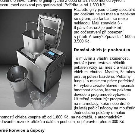
odního ohřevu, zavřené grilují rychle z obou stran, nebo mohou vytvořit
ezeru mezi deskami pro gratinování. Pořídíte je od 1.500 Kč.
Raclette grily jsou určeny speciáln
pro opékání nejen masa a zapékán
se sýrem, ale fantazii se meze
nekladou. Mají zpravidla 6 -
8 pánviček což je perfektní
pro občerstvení při posezení
s příteli. A ceny? Zpravidla 1.500 
3.500 Kč.
Domácí chléb je pochoutka
To mluvím z vlastní zkušenosti,
protože jsem testoval několik
pekáren vždy asi měsíc a vlastní
chléb mi chutnal. Myslím, že tako
přístroj potěší každého. Pekárny
fungují s minimem práce perfektně
Při výběru zvažte hlavně maximáln
hmotnost chleba, kterou pekárna
dovede a programové vybavení.
Užitečné mohou být programy
na marmelády, kaše nebo druhé
(kulaté) pečící nádoby na moučník
Jednoduché pekárny s malou
motností chleba koupíte už od 1.800 Kč, na nejdražší, s automatickým
idáváním rozinek oříšků a dalších pochutin, si připravte i přes 5.000 Kč.
arné konvice a úspory