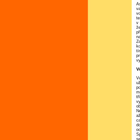
As
v
v
te
v
ž
p
n
Zd
ko
t
p
v
V
V
u
p
m
t
v
o
N
a
c
d
od
Sp
s