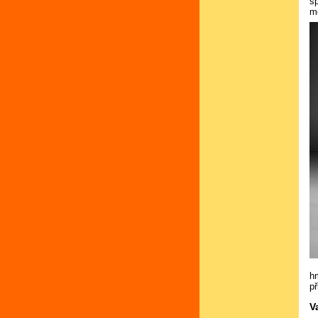
sp
m
h
př
V