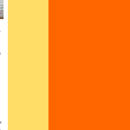
y
r
i
r