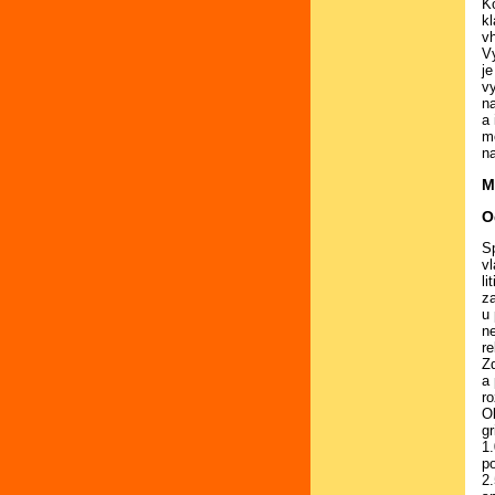
K
kl
vh
V
je
v
n
a 
m
n
M
O
S
v
li
z
u
n
re
Z
a
r
Ob
g
1
p
2