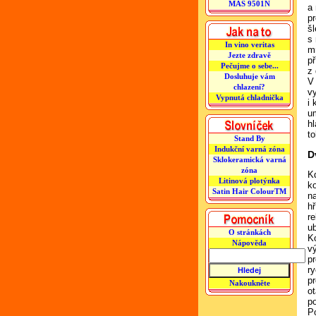
MAS 9501N
a 
p
š
s
In vino veritas
m
Jezte zdravě
p
Pečujme o sebe...
z
Dosluhuje vám
V
chlazení?
v
Vypnutá chladnička
i
u
h
t
Stand By
Indukční varná zóna
D
Sklokeramická varná
zóna
K
Litinová plotýnka
k
Satin Hair ColourTM
n
h
r
ub
O stránkách
K
Nápověda
v
pr
r
p
Nakoukněte
ot
p
P