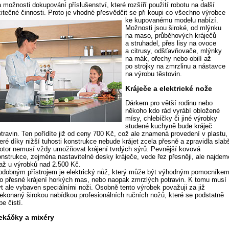
 možnosti dokupování příslušenství, které rozšíří použití robotu na další
žitečné činnosti. Proto je vhodné přesvědčit se při koupi co všechno výrobce
ke kupovanému modelu nabízí.
Možnosti jsou široké, od mlýnku
na maso, průběhových kráječů
a struhadel, přes lisy na ovoce
a citrusy, odšťavňovače, mlýnky
na mák, ořechy nebo obilí až
po strojky na zmrzlinu a nástavce
na výrobu těstovin.
Kráječe a elektrické nože
Dárkem pro větší rodinu nebo
někoho kdo rád vyrábí obložené
mísy, chlebíčky či jiné výrobky
studené kuchyně bude kráječ
otravin. Ten pořídíte již od ceny 700 Kč, což ale znamená provedení v plastu,
eré díky nižší tuhosti konstrukce nebude krájet zcela přesně a zpravidla slab
otor nemusí vždy umožňovat krájení tvrdých sýrů. Pevnější kovová
onstrukce, zejména nastavitelné desky kráječe, vede řez přesněji, ale najdem
i až u výrobků nad 2.500 Kč.
odobným přístrojem je elektrický nůž, který může být výhodným pomocníke
ro přesné krájení horkých mas, nebo naopak zmrzlých potravin. K tomu musí
ýt ale vybaven speciálními noži. Osobně tento výrobek považuji za již
řekonaný širokou nabídkou profesionálních ručních nožů, které se podstatně
pe čistí.
ekáčky a mixéry