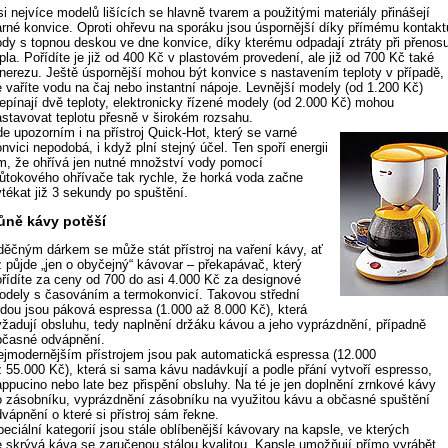
i nejvíce modelů lišících se hlavně tvarem a použitými materiály přinášejí
arné konvice. Oproti ohřevu na sporáku jsou úspornější díky přímému kontakt
ody s topnou deskou ve dne konvice, díky kterému odpadají ztráty při přenos
pla. Pořídíte je již od 400 Kč v plastovém provedení, ale již od 700 Kč také
 nerezu. Ještě úspornější mohou být konvice s nastavením teploty v případě,
e vaříte vodu na čaj nebo instantní nápoje. Levnější modely (od 1.200 Kč)
řepínají dvě teploty, elektronicky řízené modely (od 2.000 Kč) mohou
astavovat teplotu přesně v širokém rozsahu.
e upozorním i na přístroj Quick-Hot, který se varné
nvici nepodobá, i když plní stejný účel. Ten spoří energii
ím, že ohřívá jen nutné množství vody pomocí
růtokového ohřívače tak rychle, že horká voda začne
ytékat již 3 sekundy po spuštění.
ůně kávy potěší
děčným dárkem se může stát přístroj na vaření kávy, ať
ž půjde „jen o obyčejný“ kávovar – překapávač, který
ořídíte za ceny od 700 do asi 4.000 Kč za designové
odely s časováním a termokonvicí. Takovou střední
řídou jsou páková espressa (1.000 až 8.000 Kč), která
yžadují obsluhu, tedy naplnění držáku kávou a jeho vyprázdnění, případně
bčasné odvápnění.
ejmodernějším přístrojem jsou pak automatická espressa (12.000
ž 55.000 Kč), která si sama kávu nadávkují a podle přání vytvoří espresso,
appucino nebo late bez přispění obsluhy. Na té je jen doplnění zrnkové kávy
o zásobníku, vyprázdnění zásobníku na využitou kávu a občasné spuštění
vápnění o které si přístroj sám řekne.
eciální kategorií jsou stále oblíbenější kávovary na kapsle, ve kterých
e skrývá káva se zaručenou stálou kvalitou. Kapsle umožňují přímo vyrábět