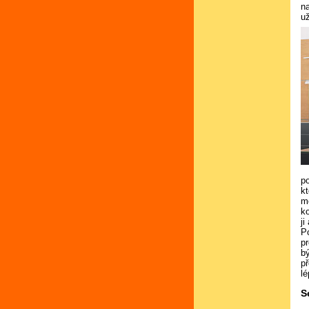
na
u
p
kt
m
k
j
P
p
b
p
lé
S