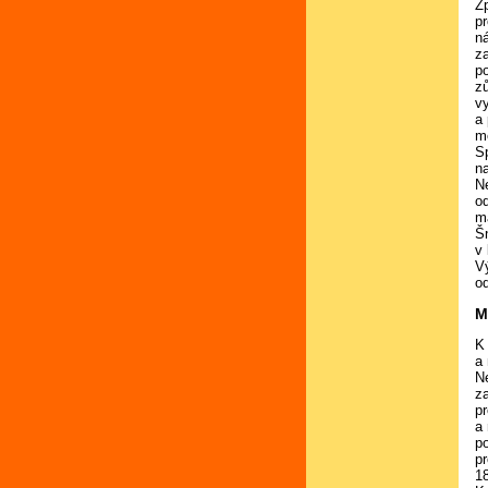
Zp
p
ná
z
p
zů
v
a 
m
S
n
N
o
ma
Š
v
V
o
M
K
a
N
z
p
a
p
p
18