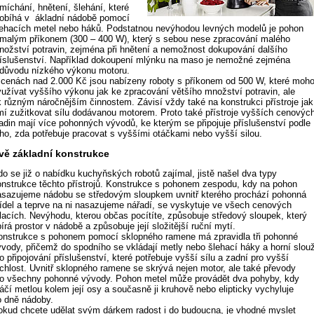
míchání, hnětení, šlehání, které
robíhá v ákladní nádobě pomocí
lehacích metel nebo háků. Podstatnou nevýhodou levných modelů je pohon
 malým příkonem (300 – 400 W), který s sebou nese zpracování malého
nožství potravin, zejména při hnětení a nemožnost dokupování dalšího
říslušenství. Například dokoupení mlýnku na maso je nemožné zejména
 důvodu nízkého výkonu motoru.
 cenách nad 2.000 Kč jsou nabízeny roboty s příkonem od 500 W, které moh
yužívat vyššího výkonu jak ke zpracování většího množství potravin, ale
 k různým náročnějším činnostem. Závisí vždy také na konstrukci přístroje jak
mí zužitkovat sílu dodávanou motorem. Proto také přístroje vyšších cenovýc
ladin mají více pohonných vývodů, ke kterým se připojuje příslušenství podle
oho, zda potřebuje pracovat s vyššími otáčkami nebo vyšší silou.
vě základní konstrukce
do se již o nabídku kuchyňských robotů zajímal, jistě našel dva typy
onstrukce těchto přístrojů. Konstrukce s pohonem zespodu, kdy na pohon
asazujeme nádobu se středovým sloupkem uvnitř kterého prochází pohonná
řídel a teprve na ni nasazujeme nářadí, se vyskytuje ve všech cenových
elacích. Nevýhodu, kterou občas pocítíte, způsobuje středový sloupek, který
írá prostor v nádobě a způsobuje její složitější ruční mytí.
onstrukce s pohonem pomocí sklopného ramene má zpravidla tři pohonné
ývody, přičemž do spodního se vkládají metly nebo šlehací háky a horní slou
o připojování příslušenství, které potřebuje vyšší sílu a zadní pro vyšší
ychlost. Uvnitř sklopného ramene se skrývá nejen motor, ale také převody
ro všechny pohonné vývody. Pohon metel může provádět dva pohyby, kdy
áčí metlou kolem její osy a současně ji kruhově nebo elipticky vychyluje
o dně nádoby.
okud chcete udělat svým dárkem radost i do budoucna, je vhodné myslet