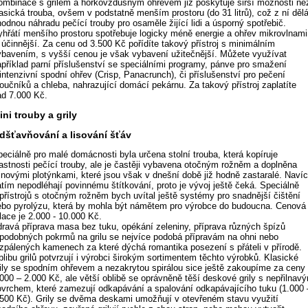
ombinace s grilem a horkovzdušným ohřevem již poskytuje širší možnosti ne
asická trouba, ovšem v podstatně menším prostoru (do 31 litrů), což z ní děl
odnou náhradu pečící trouby pro osaměle žijící lidi a úsporný spotřebič.
yhřátí menšího prostoru spotřebuje logicky méně energie a ohřev mikrovlnami
 účinnější. Za cenu od 3.500 Kč pořídíte takový přístroj s minimálním
ybavením, s vyšší cenou je však vybavení užitečnější. Můžete využívat
apříklad parní příslušenství se speciálními programy, pánve pro smažení
intenzivní spodní ohřev (Crisp, Panacrunch), či příslušenství pro pečení
oučníků a chleba, nahrazující domácí pekárnu. Za takový přístroj zaplatíte
ad 7.000 Kč.
ini trouby a grily
dšťavňování a lisování šťáv
peciálně pro malé domácnosti byla určena stolní trouba, která kopíruje
lastnosti pečící trouby, ale je častěji vybavena otočným rožněm a doplněna
tinovými plotýnkami, které jsou však v dnešní době již hodně zastaralé. Naví
atím nepodléhají povinnému štítkování, proto je vývoj ještě čeká. Speciálně
 přístrojů s otočným rožněm bych uvítal ještě systémy pro snadnější čištění
ebo pyrolýzu, která by mohla být námětem pro výrobce do budoucna. Cenová
lace je 2.000 - 10.000 Kč.
dravá příprava masa bez tuku, opékání zeleniny, příprava různých špízů
 podobných pokrmů na grilu se nejvíce podobá přípravám na ohni nebo
ozpálených kamenech za které dýchá romantika posezení s přáteli v přírodě.
libu grilů potvrzují i výrobci širokým sortimentem těchto výrobků. Klasické
rily se spodním ohřevem a nezakrytou spirálou sice ještě zakoupíme za ceny
.000 – 2.000 Kč, ale větší oblibě se oprávněně těší deskové grily s nepřilnav
ovrchem, které zamezují odkapávání a spalování odkapávajícího tuku (1.000 
.500 Kč). Grily se dvěma deskami umožňují v otevřeném stavu využití