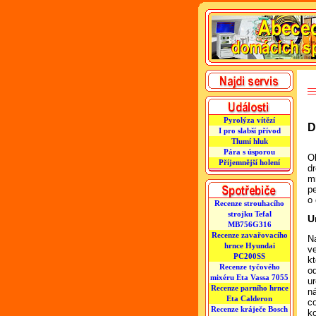
Pyrolýza vítězí
D
I pro slabší přívod
Tlumí hluk
Pára s úsporou
O
Příjemnější holení
d
m
pe
o
Recenze strouhacího
strojku Tefal
U
MB756G316
Recenze zavařovacího
N
hrnce Hyundai
ve
PC200SS
k
Recenze tyčového
od
mixéru Eta Vassa 7055
u
Recenze parního hrnce
n
Eta Calderon
c
Recenze kráječe Bosch
k