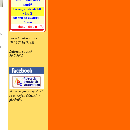
Mora - kuchařská
soutěž
Gorenje oslavila 60.
výročí
90 dnů na zkoušku -
Braun
ou
Poslední aktualizace
19.04.2016 00:00
h
Založení stránek
20.7.2005
Staňte se fanoušky, dovíte
se o nových článcích v
předstihu.
ží