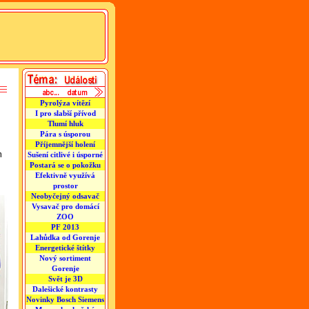
Pyrolýza vítězí
I pro slabší přívod
Tlumí hluk
Pára s úsporou
Příjemnější holení
m
Sušení citlivé i úsporné
Postará se o pokožku
Efektivně využívá
prostor
Neobyčejný odsavač
Vysavač pro domácí
ZOO
PF 2013
Lahůdka od Gorenje
Energetické štítky
Nový sortiment
Gorenje
Svět je 3D
Dalešické kontrasty
Novinky Bosch Siemens