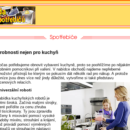
robnosti nejen pro kuchyň
bčas potřebujeme obnovit vybavení kuchyně, proto se poohlížíme po nějaké
robném pomocníkovi při vaření. V nabídce obchodů najdeme nepřeberné
nožství přístrojů ke kterým se pokusím dát několik rad pro nákup. A protože
níze jsou dnes více než jindy důležité,
vytvoříme si také představu
 cenových relacích.
niverzální roboti
abídka kuchyňských robotů je
lmi široká. Začíná malými strojky,
teré pořídíte za cenu zhruba
 tisícikoruny. Ty jsou zpravidla
rčeny k mixování pomocí vysoké
ádoby mixéru, strouhání a krájení,
ož provádí pomocí výměnných
otoučů ve strouhacím nástavci