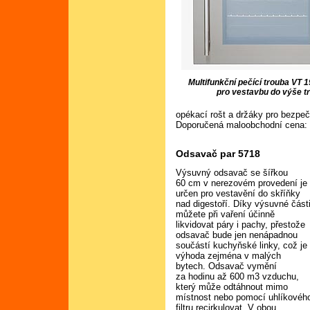
Multifunkční pečící trouba VT 1
pro vestavbu do výše t
opékací rošt a držáky pro bezpeč
Doporučená maloobchodní cena:
Odsavač par 5718
Výsuvný odsavač se šířkou
60 cm v nerezovém provedení je
určen pro vestavění do skříňky
nad digestoří. Díky výsuvné část
můžete při vaření účinně
likvidovat páry i pachy, přestože
odsavač bude jen nenápadnou
součástí kuchyňské linky, což je
výhoda zejména v malých
bytech. Odsavač vymění
za hodinu až 600 m3 vzduchu,
který může odtáhnout mimo
místnost nebo pomocí uhlíkovéh
filtru recirkulovat. V obou