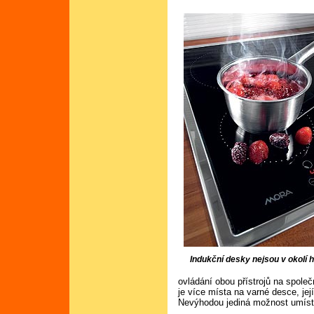
Indukční desky nejsou v okolí 
ovládání obou přístrojů na spole
je více místa na varné desce, jej
Nevýhodou jediná možnost umíst