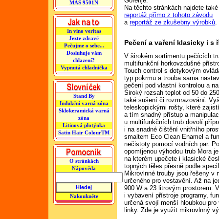
Gorenje.
MAS 9501N
Na těchto stránkách najdete také
reportáž přímo z tohoto závodu
a
reportáž ze zkušebny výrobků
.
In vino veritas
Jezte zdravě
Pečení a vaření klasicky i 
Pečujme o sebe...
Dosluhuje vám
V širokém sortimentu pečících tr
chlazení?
multifunkční horkovzdušné přístr
Vypnutá chladnička
Touch control s dotykovým ovlád
typ pokrmu a trouba sama nastaví
pečení pod vlastní kontrolou a na
Široký rozsah teplot od 50 do 2
Stand By
také sušení či rozmrazování. Vy
Indukční varná zóna
teleskopickými rošty, které zajis
Sklokeramická varná
a tím snadný přístup a manipula
zóna
u multifunkčních trub dovolí pří
Litinová plotýnka
i na snadné čištění vnitřního pro
Satin Hair ColourTM
smaltem Eco Clean Enamel a fun
nečistoty pomocí vodních par. Po
opomíjenou výhodou trub Mora j
na kterém upečete i klasické če
O stránkách
topných těles přesně podle speci
Nápověda
Mikrovlnné trouby jsou řešeny v
určeného pro vestavění. Až na j
900 W a 23 litrovým prostorem. 
i vybavení přístroje programy, fu
Nakoukněte
určená svojí menší hloubkou pro
linky. Zde je využit mikrovlnný vý