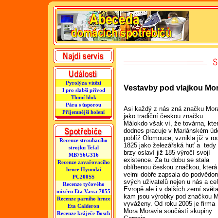
Pyrolýza vítězí
Vestavby pod vlajkou Mo
I pro slabší přívod
Tlumí hluk
Pára s úsporou
Asi každý z nás zná značku Mor
Příjemnější holení
jako tradiční českou značku.
Málokdo však ví, že továrna, kte
dodnes pracuje v Mariánském údo
poblíž Olomouce, vznikla již v ro
Recenze strouhacího
1825 jako železářská huť a tedy
strojku Tefal
brzy oslaví již 185 výročí svojí
MB756G316
existence. Za tu dobu se stala
Recenze zavařovacího
oblíbenou českou značkou, která
hrnce Hyundai
velmi dobře zapsala do podvědo
PC200SS
svých uživatelů nejen u nás a ce
Recenze tyčového
Evropě ale i v dalších zemí světa
mixéru Eta Vassa 7055
kam jsou výrobky pod značkou 
Recenze parního hrnce
vyváženy. Od roku 2005 je firma
Eta Calderon
Mora Moravia součástí skupiny
Recenze kráječe Bosch