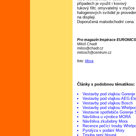
případech je využit i kovový
tukový filtr, omyvatelný v myčce
halogenových svítidel je provede
na displeji.
Doporučená maloobchodní cena:
Pro magazín Inspirace EURONICS 
Miloš Chadt
milos@chadt.cz
milosch@centrum.cz
foto:
Mora
Články s podobnou tématikou:
Vestavby pod vlajkou Gorenje
Vestavby pod vlajkou AEG-Ele
Vestavby pod vlajkou Bosch
Vestavby pod vlajkou Whirlpoo
Vestavné spotřebiče Gorenje S
Návštěva u výrobce MORA
Návštěva zkušebny Mora
Recenze pečící trouby Whirlp
Pyrolýza v podání Mory
Trouba není hloupá