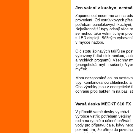
Jen vaření v kuchyni nestač
Zapomenout nesmíme ani na odsav
provedení. Od ostrůvkových pře
potřebám panelákových kuchyní, 
Nejvýkonnější typy odsají více n
se mohou také velmi tichým pro
s LED displeji. Běžným vybavením
v myčce nádobí.
O čistotu špinavých talířů se po
vybaveny řídící elektronikou, a
a rychlých programů. Všechny my
(energetická, mytí i sušení). Vyb
myček.
Mora nezapomíná ani na vestavné
tipy, kombinovanou chladničku a 
Oba výrobky jsou v energetické t
ochranu proti bakteriím na bázi st
Varná deska MECKT 610 FX
V případě varné desky vychází
výrobce vstříc potřebám většiny
rodin na rychlé a účinné ohřívání
vody pro přípravu čaje, kávy neb
pokrmů tím, že přímo do povrchu