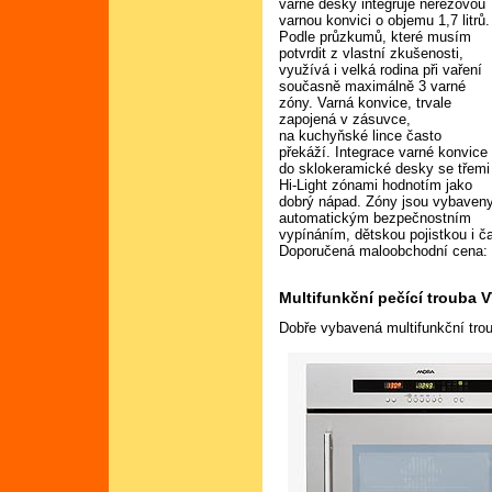
varné desky integruje nerezovou
varnou konvici o objemu 1,7 litrů.
Podle průzkumů, které musím
potvrdit z vlastní zkušenosti,
využívá i velká rodina při vaření
současně maximálně 3 varné
zóny. Varná konvice, trvale
zapojená v zásuvce,
na kuchyňské lince často
překáží. Integrace varné konvice
do sklokeramické desky se třemi
Hi-Light zónami hodnotím jako
dobrý nápad. Zóny jsou vybaven
automatickým bezpečnostním
vypínáním, dětskou pojistkou i č
Doporučená maloobchodní cena:
Multifunkční pečící trouba 
Dobře vybavená multifunkční tro