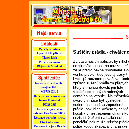
Pyrolýza vítězí
Sušičky prádla - chválen
I pro slabší přívod
Tlumí hluk
Za časů našich babiček by nikoho
Pára s úsporou
na sluníčku nebo i na mraze. Ješt
Příjemnější holení
že je prádlo pěkně provoněné a č
venku pršelo.
Kde jsou ty časy?
Dnes již můžeme považovat tent
způsob sušení prádla za přepych
Recenze strouhacího
který si mohou dovolit jen lidé
strojku Tefal
v dobře oplocených rodinných
MB756G316
domcích na vesnici. Na městský
Recenze zavařovacího
dvorcích může být výsledkem
hrnce Hyundai
sušení na sluníčku zaprášené
PC200SS
prádlo, pokud se ovšem ty cenně
Recenze tyčového
kousky v nestřeženém okamžiku
mixéru Eta Vassa 7055
neztratí. Sušení na balkónech
Recenze parního hrnce
paneláků pak může přinést prádl
Eta Calderon
polité vodou skapávající z právě
Recenze kráječe Bosch