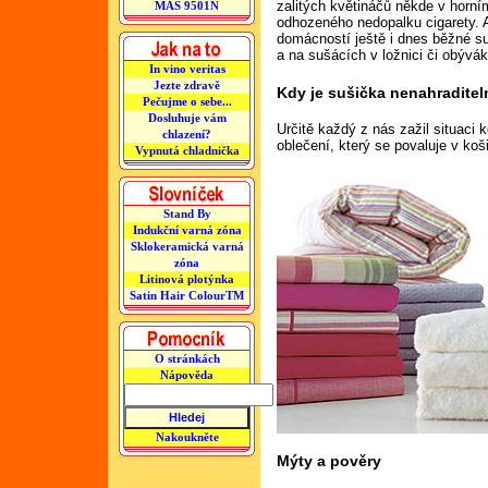
zalitých květináčů někde v horní
MAS 9501N
odhozeného nedopalku cigarety. A
domácností ještě i dnes běžné s
a na sušácích v ložnici či obývák
In vino veritas
Jezte zdravě
Kdy je sušička nenahraditel
Pečujme o sebe...
Dosluhuje vám
Určitě každý z nás zažil situaci k
chlazení?
oblečení, který se povaluje v koš
Vypnutá chladnička
Stand By
Indukční varná zóna
Sklokeramická varná
zóna
Litinová plotýnka
Satin Hair ColourTM
O stránkách
Nápověda
Nakoukněte
Mýty a pověry