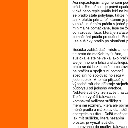
Asi nejčastějším argumentem po
prádla. Skutečnost je právě opa
vlhké nebo teplé prádlo leží na 
se prádlo stále pohybuje, takže
ani k efektu prkna, při kterém je
vzniká usušením prádla v jedné p
minimálně pomačkané, lépe se že
ochlazovací fáze, která je zařaz
pomačkání prádla po sušení. Poch
i ze sušičky prádlo po skončení 
Sušička zabírá další místo a neh
se proto do malých bytů. Ano,
sušička je stejně velká jako prač
ale je mnohem lehčí a stabilnější
proto se dá bez problému postavi
na pračku a spojit s ní pomocí
speciálního spojovacího setu v
jeden celek. V tomto případě je
výhodné mít oba přístroje stejné
půdorysu od jednoho výrobce.
Některé sušičky lze zavěsit na z
Také lze využít takzvanou
kompaktní velikost sušičky s
menšími rozměry, která ale pojm
méně prádla a má zpravidla nižší
energetickou třídu. Další možnos
jak mít sušičku, která nezabírá
prostor, je využít sušičku
integrovanou do pračky, takzvan