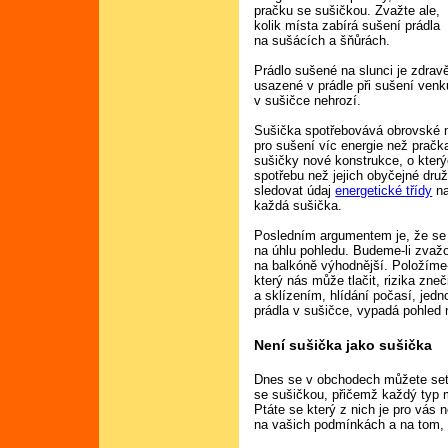
pračku se sušičkou. Zvažte ale,
kolik místa zabírá sušení prádla
na sušácích a šňůrách.
Prádlo sušené na slunci je zdrav
usazené v prádle při sušení venk
v sušičce nehrozí.
Sušička spotřebovává obrovské m
pro sušení víc energie než pračka
sušičky nové konstrukce, o který
spotřebu než jejich obyčejné druž
sledovat údaj
energetické třídy
na
každá sušička.
Posledním argumentem je, že se 
na úhlu pohledu. Budeme-li zvažo
na balkóně výhodnější. Položíme
který nás může tlačit, rizika zne
a sklízením, hlídání počasí, jed
prádla v sušičce, vypadá pohled 
Není sušička jako sušička
Dnes se v obchodech můžete setk
se sušičkou, přičemž každý typ 
Ptáte se který z nich je pro vás
na vašich podmínkách a na tom, k