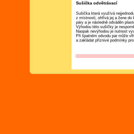
Sušička odvětrávací
Sušička která využívá nejjednodu
z místnosti, ohřívá jej a žene d
páry a je následně odváděn plast
Výhodou této sušičky je nesporně
Naopak nevýhodou je nutnost vyv
Při špatném odvodu par může vlh
a zakládat příznivé podmínky pro 