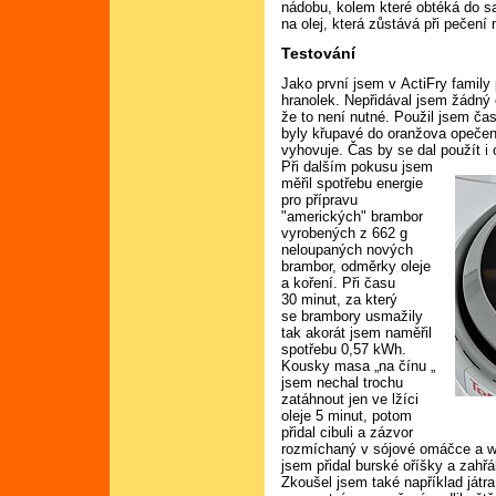
nádobu, kolem které obtéká do sa
na olej, která zůstává při pečení 
Testování
Jako první jsem v ActiFry famil
hranolek. Nepřidával jsem žádný 
že to není nutné. Použil jsem č
byly křupavé do oranžova opečen
vyhovuje. Čas by se dal použít i 
Při dalším pokusu jsem
měřil spotřebu energie
pro přípravu
"amerických" brambor
vyrobených z 662 g
neloupaných nových
brambor, odměrky oleje
a koření. Při času
30 minut, za který
se brambory usmažily
tak akorát jsem naměřil
spotřebu 0,57 kWh.
Kousky masa „na čínu „
jsem nechal trochu
zatáhnout jen ve lžíci
oleje 5 minut, potom
přidal cibuli a zázvor
rozmíchaný v sójové omáčce a w
jsem přidal burské oříšky a zahřá
Zkoušel jsem také například játr