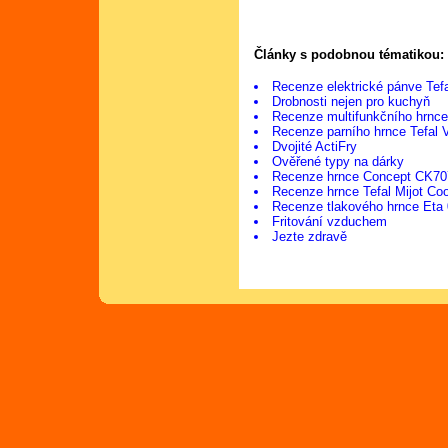
Články s podobnou tématikou:
Recenze elektrické pánve Tefa
Drobnosti nejen pro kuchyň
Recenze multifunkčního hrnc
Recenze parního hrnce Tefal V
Dvojité ActiFry
Ověřené typy na dárky
Recenze hrnce Concept CK70
Recenze hrnce Tefal Mijot Co
Recenze tlakového hrnce Eta
Fritování vzduchem
Jezte zdravě