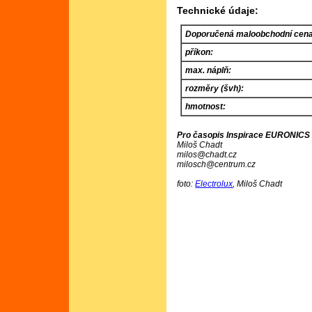
Technické údaje:
Doporučená maloobchodní cena
příkon:
max. náplň:
rozměry (švh):
hmotnost:
Pro časopis Inspirace EURONICS č
Miloš Chadt
milos@chadt.cz
milosch@centrum.cz
foto:
Electrolux
, Miloš Chadt