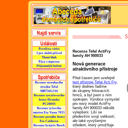
Pyrolýza vítězí
Recenze Tefal ActiFry
I pro slabší přívod
family AH 900033
Tlumí hluk
Pára s úsporou
Nová generace
Příjemnější holení
atraktivního přístroje
Před časem jem uveřejnil
test přístroje Tefal Acti Fry
,
Recenze strouhacího
který dodnes řadíme
strojku Tefal
do skupiny fritovacích
MB756G316
hrnců, a byl jsem s ním
Recenze zavařovacího
spokojen. Výrobce vymyslel
hrnce Hyundai
pro nový model ActiFry
PC200SS
family AH 900033 několik
Recenze tyčového
vylepšení. Liší se
mixéru Eta Vassa 7055
především svojí velikostí,
Recenze parního hrnce
ale také vyvýšeným
Eta Calderon
středem, který umožňuje
Recenze kráječe Bosch