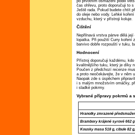
po prvotním osmažení podlil vět
čas ohřevu, proto doporučuji to 
Ještě rada. Pokud budete chtít p
do oleje nebo vody. Lehké kořen
vzduchu, který v přístroji koluje.
Čištění
Nepřilnavá vrstva pánve dělá její
lopatka. Při použití Curry koření 
barvivo dobře rozpouští v tuku, 
Hodnocení
Přístroj doporučuji každému, kdo
kvalitnějšího tuku, který je díky
Poučen z předchozí recenze musí
a proto neočekávejte, že v něm us
Naopak zde s úspěchem připravít
i s malým množstvím omáčky, př
i sladké pokrmy.
Vybrané přípravy pokrmů a 
Hranolky zmrazené předsmažen
Brambory krájené syrové 662 g
Kousky masa 518 g, cibule 82 g