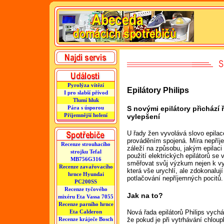
Pyrolýza vítězí
Epilátory Philips
I pro slabší přívod
Tlumí hluk
S novými epilátory přichází
Pára s úsporou
Příjemnější holení
vylepšení
U řady žen vyvolává slovo epilace
prováděním spojená. Míra nepříj
Recenze strouhacího
záleží na způsobu, jakým epilaci
strojku Tefal
použití elektrických epilátorů se 
MB756G316
směřovat svůj výzkum nejen k vy
Recenze zavařovacího
která vše urychlí, ale zdokonaluj
hrnce Hyundai
potlačování nepříjemných pocitů.
PC200SS
Recenze tyčového
Jak na to?
mixéru Eta Vassa 7055
Recenze parního hrnce
Eta Calderon
Nová řada epilátorů Philips vych
Recenze kráječe Bosch
že pokud je při vytrhávání chlou