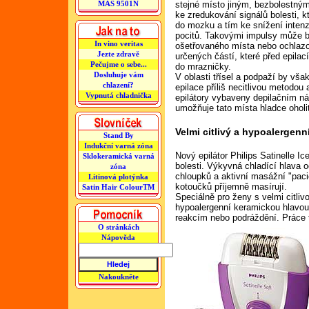
MAS 9501N
stejné místo jiným, bezbolestný
ke zredukování signálů bolesti, kt
do mozku a tím ke snížení inten
pocitů. Takovými impulsy může 
In vino veritas
ošetřovaného místa nebo ochlaz
Jezte zdravě
určených částí, které před epilací
Pečujme o sebe...
do mrazničky.
Dosluhuje vám
V oblasti třísel a podpaží by však
chlazení?
epilace příliš necitlivou metodou 
Vypnutá chladnička
epilátory vybaveny depilačním n
umožňuje tato místa hladce oholi
Velmi citlivý a hypoalergenn
Stand By
Indukční varná zóna
Nový epilátor Philips Satinelle 
Sklokeramická varná
bolesti. Výkyvná chladící hlava 
zóna
chloupků a aktivní masážní "paci
Litinová plotýnka
kotoučků příjemně masírují.
Satin Hair ColourTM
Speciálně pro ženy s velmi citli
hypoalergenní keramickou hlavou
reakcím nebo podráždění. Práce t
O stránkách
Nápověda
Nakoukněte