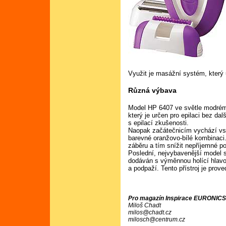
Využit je masážní systém, který
Různá výbava
Model HP 6407 ve světle modrém
který je určen pro epilaci bez dal
s epilací zkušenosti.
Naopak začátečnicím vychází vs
barevné oranžovo-bílé kombinaci.
záběru a tím snížit nepříjemné poc
Poslední, nejvybavenější model 
dodáván s výměnnou holící hlavou
a podpaží. Tento přístroj je prove
Pro magazín Inspirace EURONICS
Miloš Chadt
milos@chadt.cz
milosch@centrum.cz