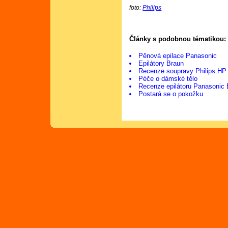
foto:
Philips
Články s podobnou tématikou:
Pěnová epilace Panasonic
Epilátory Braun
Recenze soupravy Philips HP
Péče o dámské tělo
Recenze epilátoru Panasoni
Postará se o pokožku